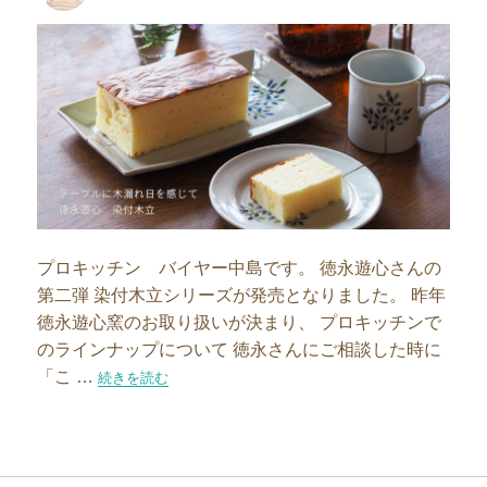
者
日:
プロキッチン バイヤー中島です。 徳永遊心さんの
第二弾 染付木立シリーズが発売となりました。 昨年
徳永遊心窯のお取り扱いが決まり、 プロキッチンで
のラインナップについて 徳永さんにご相談した時に
「こ …
“木漏れ日を感じて。徳永遊心窯の第二弾は「染付木立」”の
続きを読む