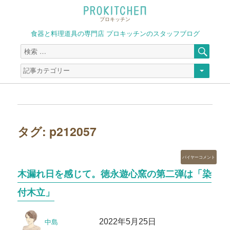
プロキッチン
食器と料理道具の専門店 プロキッチンのスタッフブログ
検
検
索
索
対
象:
タグ:
p212057
カ
バイヤーコメント
テ
木漏れ日を感じて。徳永遊心窯の第二弾は「染
ゴ
リ
付木立」
ー
投
投
2022年5月25日
中島
稿
稿