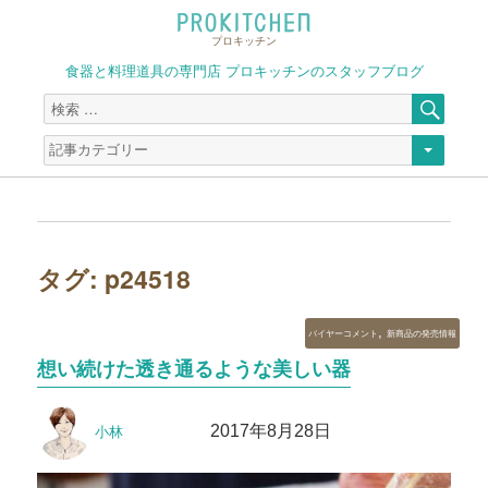
プロキッチン
食器と料理道具の専門店 プロキッチンのスタッフブログ
検
検
索
索
対
象:
タグ:
p24518
カ
,
バイヤーコメント
新商品の発売情報
テ
想い続けた透き通るような美しい器
ゴ
リ
投
投
ー
2017年8月28日
小林
稿
稿
者
日: