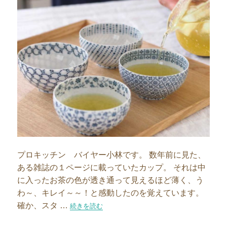
プロキッチン バイヤー小林です。 数年前に見た、
ある雑誌の１ページに載っていたカップ。 それは中
に入ったお茶の色が透き通って見えるほど薄く、う
わ～、キレイ～～！と感動したのを覚えています。
確か、スタ …
“想い続けた透き通るような美しい器”の
続きを読む