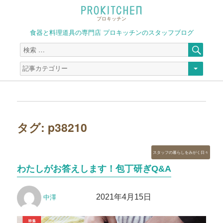
プロキッチン
食器と料理道具の専門店 プロキッチンのスタッフブログ
検
検
索
索
対
象:
タグ:
p38210
カ
スタッフの暮らしをみがく日々
テ
わたしがお答えします！包丁研ぎQ&A
ゴ
リ
投
投
ー
2021年4月15日
中澤
稿
稿
者
日: