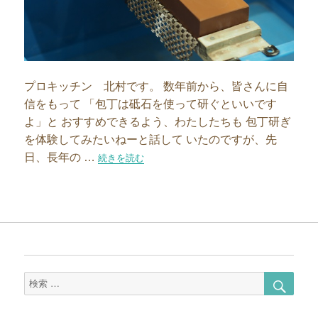
プロキッチン 北村です。 数年前から、皆さんに自
信をもって 「包丁は砥石を使って研ぐといいです
よ」と おすすめできるよう、わたしたちも 包丁研ぎ
を体験してみたいねーと話して いたのですが、先
日、長年の …
“驚くほど切れ味抜群に！包丁研ぎ体験に行ってきまし
続きを読む
検
検
索
索
対