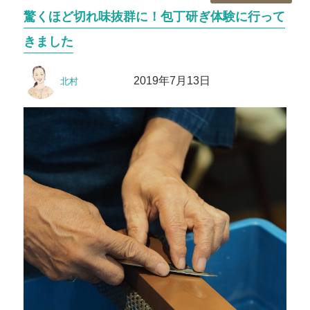
テ
驚くほど切れ味抜群に！包丁研ぎ体験に行って
ゴ
リ
きました
ー
投
投
2019年7月13日
北村
稿
稿
者
日: