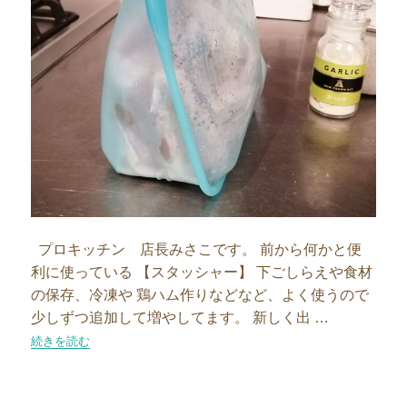
プロキッチン 店長みさこです。 前から何かと便
利に使っている 【スタッシャー】 下ごしらえや食材
の保存、冷凍や 鶏ハム作りなどなど、よく使うので
少しずつ追加して増やしてます。 新しく出 …
“マチつきで立てられる保存袋が便利！”の
続きを読む