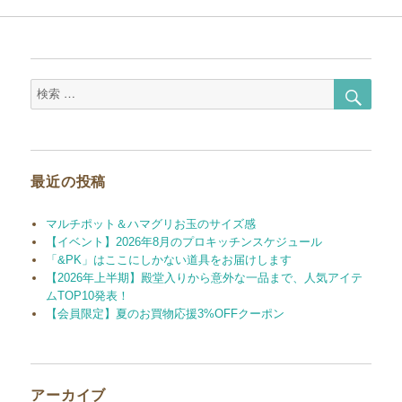
検
検
索
索
対
象:
最近の投稿
マルチポット＆ハマグリお玉のサイズ感
【イベント】2026年8月のプロキッチンスケジュール
「&PK」はここにしかない道具をお届けします
【2026年上半期】殿堂入りから意外な一品まで、人気アイテ
ムTOP10発表！
【会員限定】夏のお買物応援3%OFFクーポン
アーカイブ