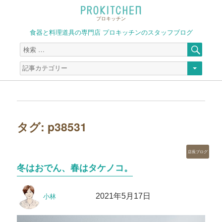
プロキッチン
食器と料理道具の専門店 プロキッチンのスタッフブログ
検
検
索
索
対
象:
タグ:
p38531
カ
店長ブログ
テ
冬はおでん、春はタケノコ。
ゴ
リ
投
投
ー
2021年5月17日
小林
稿
稿
者
日: