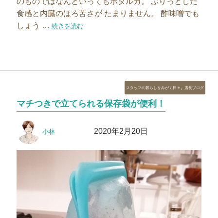
のものではなんといってもホタルカ。 ぷりっとした
食感と内臓のほろ苦さが たまりません。 酢味噌でも
しょう …
“冬はおでん、春はタケノコ。”の
続きを読む
カ
,
スタッフの暮らしをみがく日々
店長ブログ
テ
マチつきで立てられる保存袋が便利！
ゴ
リ
投
投
ー
2020年2月20日
小林
稿
稿
者
日: