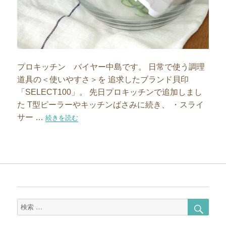
プロキッチン バイヤー中島です。 日常で使う調理
道具の＜使いやすさ＞を 追求したブランド貝印
「SELECT100」。 先日プロキッチンで追加しまし
た T型ピーラーやキッチンばさみに続き、 ・スライ
サー …
“機能性とデザイン性が魅力！「SELECT100」の新商品”の
続きを読む
検
検
索
索
対