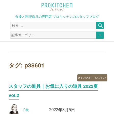
プロキッチン
食器と料理道具の専門店 プロキッチンのスタッフブログ
検
検
索
索
対
象:
タグ:
p38601
カ
スタッフの暮らしをみがく日々
テ
スタッフの道具｜お気に入りの道具 2022夏
ゴ
リ
vol.2
ー
投
投
2022年8月5日
千秋
稿
稿