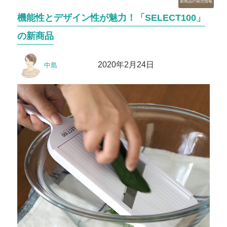
新商品の発売情報
テ
機能性とデザイン性が魅力！「SELECT100」
ゴ
リ
の新商品
ー
投
投
2020年2月24日
中島
稿
稿
者
日: