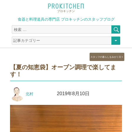
プロキッチン
食器と料理道具の専門店 プロキッチンのスタッフブログ
検
検
索
索
対
象:
カ
スタッフの暮らしをみがく日々
テ
【夏の知恵袋】オーブン調理で楽してま
ゴ
す！
リ
ー
投
投
2019年8月10日
北村
稿
稿
者
日: