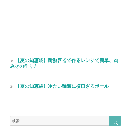
投
過
≪
【夏の知恵袋】耐熱容器で作るレンジで簡単、肉
稿
去
みその作り方
の
ナ
投
ビ
稿:
次
≫
【夏の知恵袋】冷たい麺類に横口ざるボール
ゲ
の
投
ー
稿:
シ
ョ
検
検
索
索
ン
対