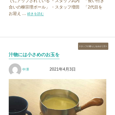
でにアップされている ・スタッフ武内 「長い付き
合いの柳宗理ボール」 ・スタッフ増田 「2代目を
お迎え …
“使い続けて17年！愛用のお玉です”の
続きを読む
カ
スタッフの暮らしをみがく日々
テ
汁物には小さめのお玉を
ゴ
リ
投
投
ー
2021年4月3日
中澤
稿
稿
者
日: