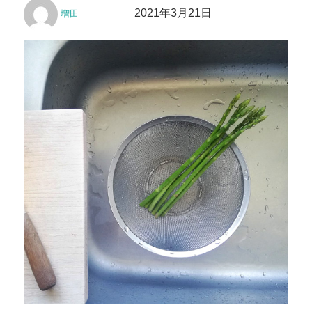
投
投
ー
2021年3月21日
増田
稿
稿
者
日: