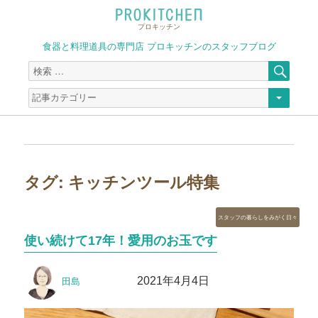
プロキッチン
食器と料理道具の専門店 プロキッチンのスタッフブログ
検
検
索
索
対
象:
タグ:
キッチンツール特集
カ
スタッフの暮らしをみがく日々
テ
使い続けて17年！愛用のお玉です
ゴ
リ
投
投
ー
2021年4月4日
田島
稿
稿
者
日: