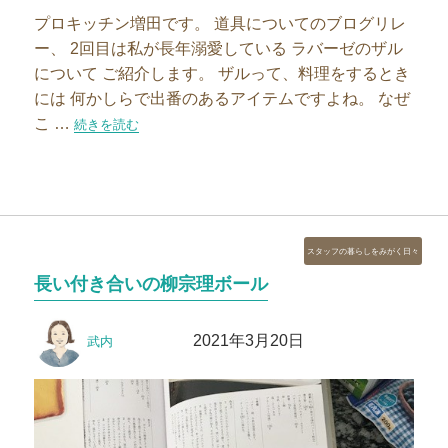
プロキッチン増田です。 道具についてのブログリレ
ー、 2回目は私が長年溺愛している ラバーゼのザル
について ご紹介します。 ザルって、料理をするとき
には 何かしらで出番のあるアイテムですよね。 なぜ
こ …
“2代目をお迎えした大好きなザル”の
続きを読む
カ
スタッフの暮らしをみがく日々
テ
長い付き合いの柳宗理ボール
ゴ
リ
投
投
ー
2021年3月20日
武内
稿
稿
者
日: