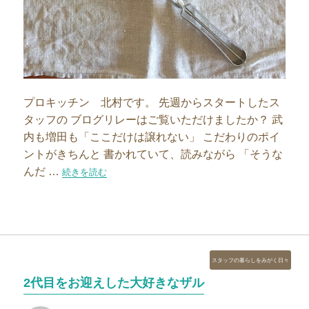
プロキッチン 北村です。 先週からスタートしたス
タッフの ブログリレーはご覧いただけましたか？ 武
内も増田も「ここだけは譲れない」 こだわりのポイ
ントがきちんと 書かれていて、読みながら 「そうな
んだ …
“ワタシのピーラーは「I型派」”の
続きを読む
カ
スタッフの暮らしをみがく日々
テ
2代目をお迎えした大好きなザル
ゴ
リ