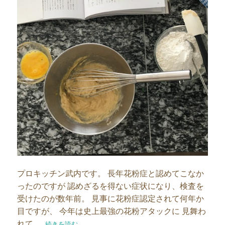
プロキッチン武内です。 長年花粉症と認めてこなか
ったのですが 認めざるを得ない症状になり、検査を
受けたのが数年前。 見事に花粉症認定されて何年か
目ですが、 今年は史上最強の花粉アタックに 見舞わ
れて …
“長い付き合いの柳宗理ボール”の
続きを読む