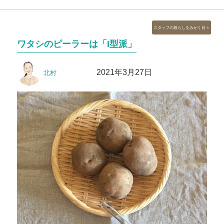
カ
スタッフの暮らしをみがく日々
テ
ワタシのピーラーは「I型派」
ゴ
リ
投
投
ー
2021年3月27日
北村
稿
稿
者
日: