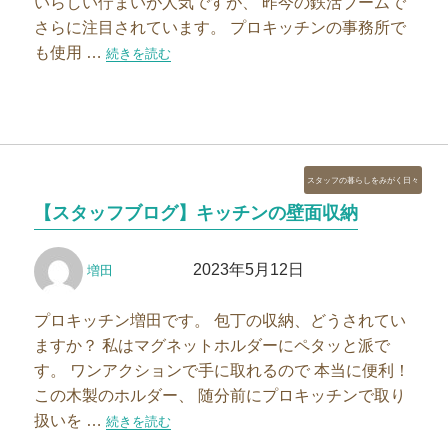
いらしい佇まいが人気ですが、 昨今の鉄活ブームで
さらに注目されています。 プロキッチンの事務所で
も使用 …
“知らなかった！鉄瓶の使い方”の
続きを読む
カ
スタッフの暮らしをみがく日々
テ
【スタッフブログ】キッチンの壁面収納
ゴ
リ
投
投
ー
2023年5月12日
増田
稿
稿
者
日:
プロキッチン増田です。 包丁の収納、どうされてい
ますか？ 私はマグネットホルダーにペタッと派で
す。 ワンアクションで手に取れるので 本当に便利！
この木製のホルダー、 随分前にプロキッチンで取り
扱いを …
“【スタッフブログ】キッチンの壁面収納”の
続きを読む