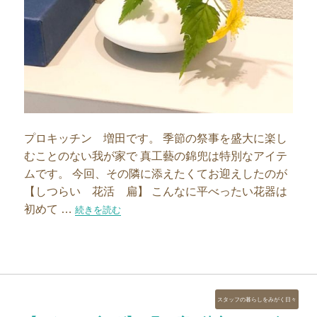
プロキッチン 増田です。 季節の祭事を盛大に楽し
むことのない我が家で 真工藝の錦兜は特別なアイテ
ムです。 今回、その隣に添えたくてお迎えしたのが
【しつらい 花活 扁】 こんなに平べったい花器は
初めて …
“【スタッフブログ】ちいさく飾る”の
続きを読む
カ
スタッフの暮らしをみがく日々
テ