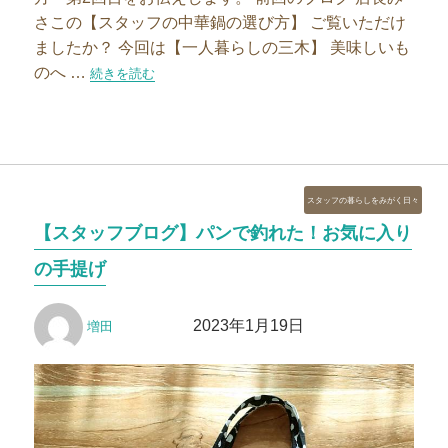
さこの【スタッフの中華鍋の選び方】 ご覧いただけ
ましたか？ 今回は【一人暮らしの三木】 美味しいも
のへ …
“【スタッフブログ】スタッフの中華鍋の選び方2″の
続きを読む
カ
スタッフの暮らしをみがく日々
テ
【スタッフブログ】パンで釣れた！お気に入り
ゴ
リ
の手提げ
ー
投
投
2023年1月19日
増田
稿
稿
者
日: