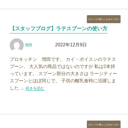
カ
スタッフの暮らしをみがく日々
テ
【スタッフブログ】ラテスプーンの使い方
ゴ
リ
投
投
ー
2022年12月9日
増田
稿
稿
者
日:
プロキッチン 増田です。 カイ・ボイスンのラテス
プーン、 大人気の商品ではないのですが 私は2本持
っています。 スプーン部分の大きさは ラージティー
スプーンとほぼ同じで、 子供の離乳食時に活躍しま
した …
“【スタッフブログ】ラテスプーンの使い方”の
続きを読む
カ
スタッフの暮らしをみがく日々