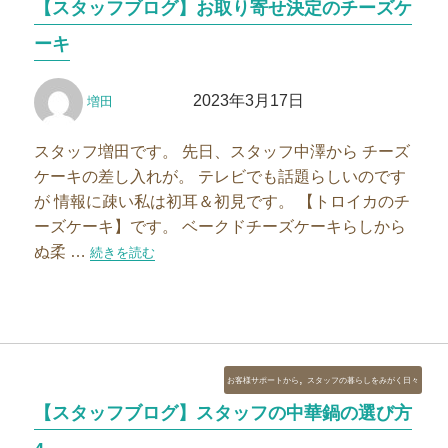
【スタッフブログ】お取り寄せ決定のチーズケ
ゴ
リ
ーキ
ー
投
投
2023年3月17日
増田
稿
稿
者
日:
スタッフ増田です。 先日、スタッフ中澤から チーズ
ケーキの差し入れが。 テレビでも話題らしいのです
が 情報に疎い私は初耳＆初見です。 【トロイカのチ
ーズケーキ】です。 ベークドチーズケーキらしから
ぬ柔 …
“【スタッフブログ】お取り寄せ決定のチーズケーキ”の
続きを読む
カ
,
お客様サポートから
スタッフの暮らしをみがく日々
テ
【スタッフブログ】スタッフの中華鍋の選び方
ゴ
リ