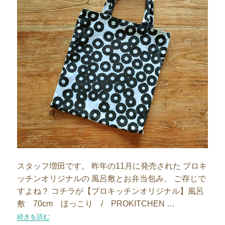
スタッフ増田です。 昨年の11月に発売された プロキ
ッチンオリジナルの 風呂敷とお弁当包み、 ご存じで
すよね？ コチラが【プロキッチンオリジナル】風呂
敷 70cm ほっこり / PROKITCHEN …
“【スタッフブログ】パンで釣れた！お気に入りの手提げ”の
続きを読む