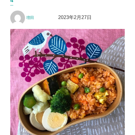
4
ー
投
投
2023年2月27日
増田
稿
稿
者
日: