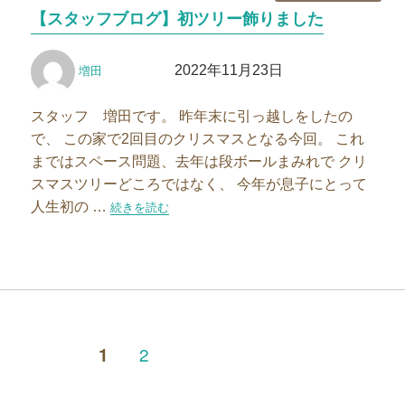
テ
【スタッフブログ】初ツリー飾りました
ゴ
リ
投
投
ー
2022年11月23日
増田
稿
稿
者
日:
スタッフ 増田です。 昨年末に引っ越しをしたの
で、 この家で2回目のクリスマスとなる今回。 これ
まではスペース問題、去年は段ボールまみれで クリ
スマスツリーどころではなく、 今年が息子にとって
人生初の …
“【スタッフブログ】初ツリー飾りました”の
続きを読む
投
ペ
2
ページ
1
ー
稿
ジ
次
の