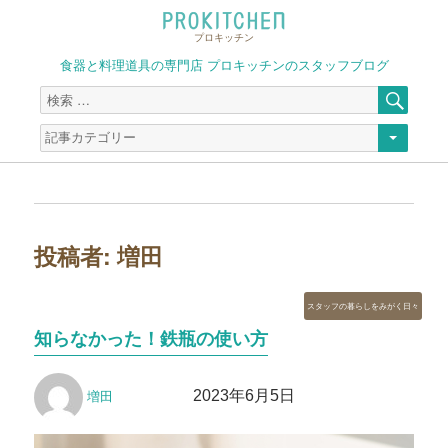
プロキッチン
食器と料理道具の専門店 プロキッチンのスタッフブログ
検
検
索
索
対
象:
投稿者:
増田
カ
スタッフの暮らしをみがく日々
テ
知らなかった！鉄瓶の使い方
ゴ
リ
投
投
ー
2023年6月5日
増田
稿
稿
者
日: