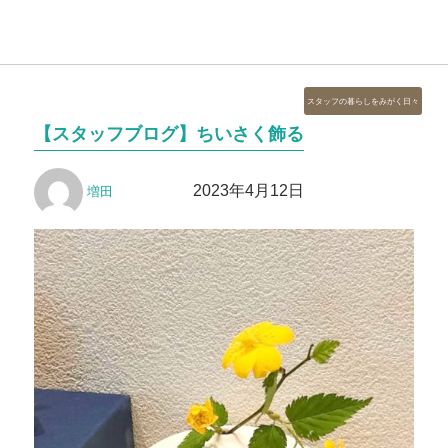
カ
スタッフの暮らしをみがく日々
テ
【スタッフブログ】ちいさく飾る
ゴ
リ
投
投
ー
2023年4月12日
増田
稿
稿
者
日: