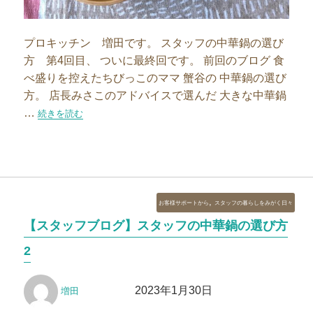
プロキッチン 増田です。 スタッフの中華鍋の選び
方 第4回目、 ついに最終回です。 前回のブログ 食
べ盛りを控えたちびっこのママ 蟹谷の 中華鍋の選び
方。 店長みさこのアドバイスで選んだ 大きな中華鍋
…
“【スタッフブログ】スタッフの中華鍋の選び方4″の
続きを読む
カ
,
お客様サポートから
スタッフの暮らしをみがく日々
テ
【スタッフブログ】スタッフの中華鍋の選び方
ゴ
リ
2
ー
投
投
2023年1月30日
増田
稿
稿
者
日: