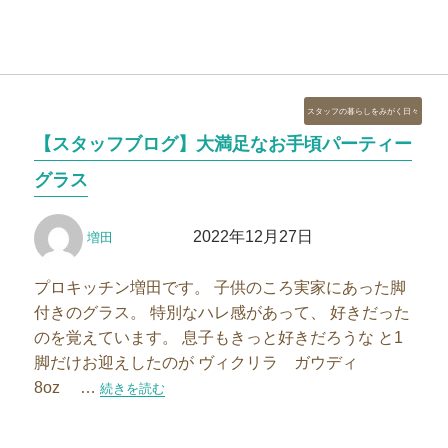
カ
スタッフの暮らしをみがく日々
テ
【スタッフブログ】大満足なお手頃パーティー
ゴ
リ
グラス
ー
投
投
2022年12月27日
増田
稿
稿
者
日:
プロキッチン増田です。 子供のころ実家にあった脚
付きのグラス。 特別なハレ感があって、 好きだった
のを覚えています。 息子もきっと好きだろうな と1
脚だけお迎えしたのが ヴィクリラ ガウディ
8oz …
“【スタッフブログ】大満足なお手頃パーティーグラス”の
続きを読む