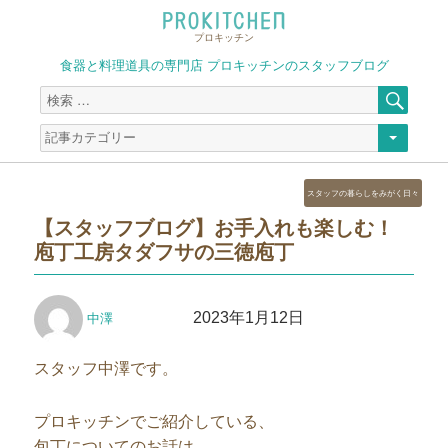
プロキッチン
食器と料理道具の専門店 プロキッチンのスタッフブログ
検
検
索
索
対
象:
カ
スタッフの暮らしをみがく日々
テ
【スタッフブログ】お手入れも楽しむ！
ゴ
庖丁工房タダフサの三徳庖丁
リ
ー
投
投
2023年1月12日
中澤
稿
稿
者
日:
スタッフ中澤です。
プロキッチンでご紹介している、
包丁についてのお話は