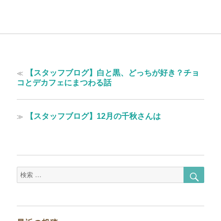
投
過
≪
【スタッフブログ】白と黒、どっちが好き？チョ
稿
去
コとデカフェにまつわる話
の
ナ
投
ビ
稿:
次
≫
【スタッフブログ】12月の千秋さんは
ゲ
の
投
ー
稿:
シ
ョ
検
検
索
索
ン
対
象: