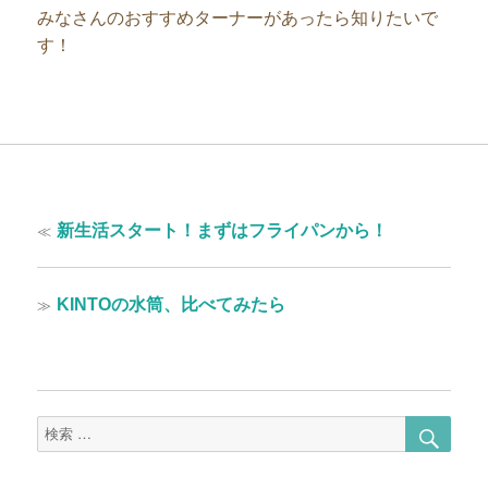
みなさんのおすすめターナーがあったら知りたいで
す！
投
過
≪
新生活スタート！まずはフライパンから！
稿
去
の
ナ
投
次
≫
KINTOの水筒、比べてみたら
ビ
稿:
の
ゲ
投
稿:
ー
シ
検
検
ョ
索
索
対
ン