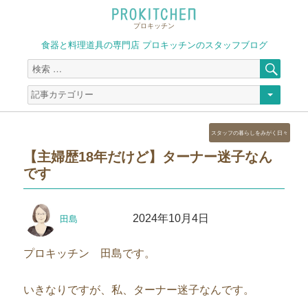
プロキッチン
食器と料理道具の専門店 プロキッチンのスタッフブログ
検
検
索
索
対
象:
カ
スタッフの暮らしをみがく日々
テ
【主婦歴18年だけど】ターナー迷子なん
ゴ
です
リ
ー
投
投
2024年10月4日
田島
稿
稿
者
日:
プロキッチン 田島です。
いきなりですが、私、ターナー迷子なんです。