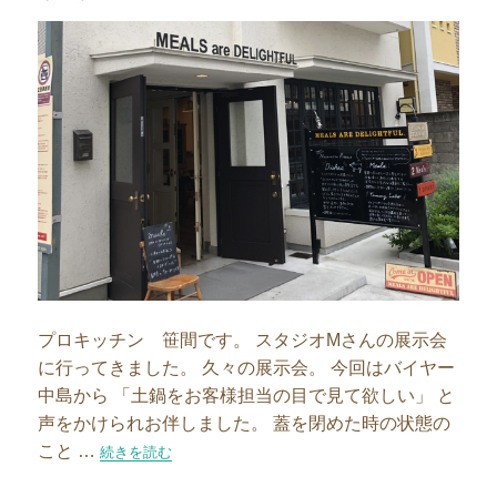
者
日:
プロキッチン 笹間です。 スタジオMさんの展示会
に行ってきました。 久々の展示会。 今回はバイヤー
中島から 「土鍋をお客様担当の目で見て欲しい」 と
声をかけられお伴しました。 蓋を閉めた時の状態の
こと …
“スタジオMさんの展示会に行ってきました”の
続きを読む