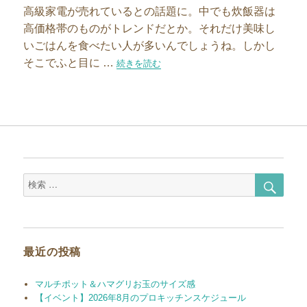
高級家電が売れているとの話題に。中でも炊飯器は
高価格帯のものがトレンドだとか。それだけ美味し
いごはんを食べたい人が多いんでしょうね。しかし
そこでふと目に …
“火加減いらずのかまどさんで美味しいごはん！
続きを読む
検
検
索
索
対
象:
最近の投稿
マルチポット＆ハマグリお玉のサイズ感
【イベント】2026年8月のプロキッチンスケジュール