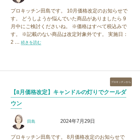
者
日:
プロキッチン田島です。 10月価格改定のお知らせで
す。 どうしようか悩んでいた商品がありましたら 9
月中にご検討くださいね。 ※価格はすべて税込みで
す。 ※記載のない商品は改定対象外です。 実施日：
2 …
“【10月価格改定】秋から役立つキッチンツールは9月中に”の
続きを読む
カ
プロキッチンから
テ
【8月価格改定】キャンドルの灯りでクールダ
ゴ
リ
ウン
ー
投
投
2024年7月29日
田島
稿
稿
者
日:
プロキッチン田島です。 8月価格改定のお知らせで