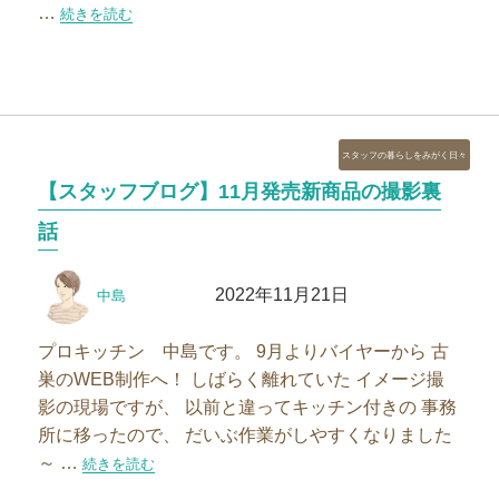
…
“使うたびに心が躍るココチ舎の土鍋です”の
続きを読む
カ
スタッフの暮らしをみがく日々
テ
【スタッフブログ】11月発売新商品の撮影裏
ゴ
リ
話
ー
投
投
2022年11月21日
中島
稿
稿
者
日:
プロキッチン 中島です。 9月よりバイヤーから 古
巣のWEB制作へ！ しばらく離れていた イメージ撮
影の現場ですが、 以前と違ってキッチン付きの 事務
所に移ったので、 だいぶ作業がしやすくなりました
～ …
“【スタッフブログ】11月発売新商品の撮影裏話”の
続きを読む