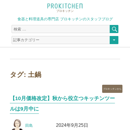
プロキッチン
食器と料理道具の専門店 プロキッチンのスタッフブログ
検
検
索
索
対
象:
タグ:
土鍋
カ
プロキッチンから
テ
【10月価格改定】秋から役立つキッチンツー
ゴ
リ
ルは9月中に
ー
投
投
2024年9月25日
田島
稿
稿