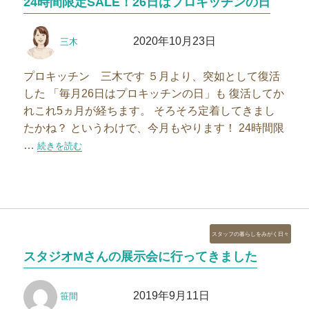
24時間限定SALE！26日はプロキッチンの日
ゴ
リ
投
投
ー
2020年10月23日
三木
稿
稿
者
日:
プロキッチン 三木です ５月より、突如として復活
した 「毎月26日はプロキッチンの日」も 復活してか
れこれ5ヵ月が経ちます。 そろそろ定着してきまし
たかね？ というわけで、今月もやります！ 24時間限
…
“24時間限定SALE！26日はプロキッチンの日”の
続きを読む
カ
スタッフの暮らしをみがく日々
テ
スタジオMさんの展示会に行ってきました
ゴ
リ
投
投
ー
2019年9月11日
笹間
稿
稿