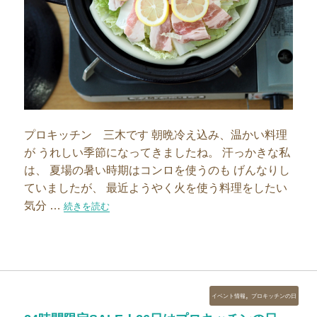
プロキッチン 三木です 朝晩冷え込み、温かい料理
が うれしい季節になってきましたね。 汗っかきな私
は、 夏場の暑い時期はコンロを使うのも げんなりし
ていましたが、 最近ようやく火を使う料理をしたい
気分 …
“長谷園のビストロ蒸し鍋、使ってみました”の
続きを読む
カ
,
イベント情報
プロキッチンの日
テ