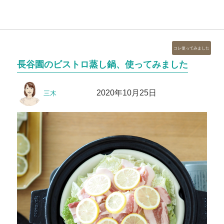
カ
コレ使ってみました
テ
長谷園のビストロ蒸し鍋、使ってみました
ゴ
リ
投
投
ー
2020年10月25日
三木
稿
稿
者
日: