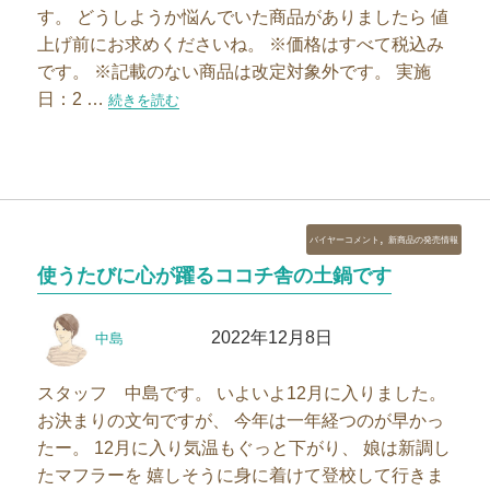
す。 どうしようか悩んでいた商品がありましたら 値
上げ前にお求めくださいね。 ※価格はすべて税込み
です。 ※記載のない商品は改定対象外です。 実施
日：2 …
“【8月価格改定】キャンドルの灯りでクールダウン”の
続きを読む
カ
,
バイヤーコメント
新商品の発売情報
テ
使うたびに心が躍るココチ舎の土鍋です
ゴ
リ
投
投
ー
2022年12月8日
中島
稿
稿
者
日:
スタッフ 中島です。 いよいよ12月に入りました。
お決まりの文句ですが、 今年は一年経つのが早かっ
たー。 12月に入り気温もぐっと下がり、 娘は新調し
たマフラーを 嬉しそうに身に着けて登校して行きま