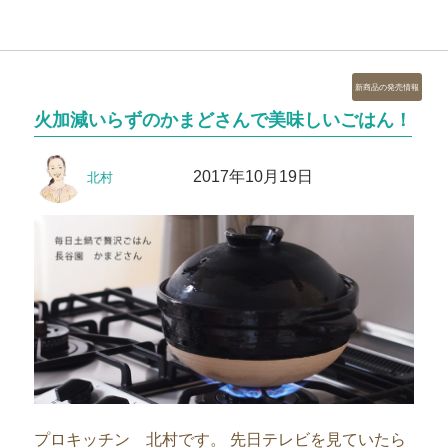
カ
新商品の発売情報
テ
火加減いらずのかまどさんで美味しいごはん！
ゴ
リ
投
投
ー
2017年10月19日
北村
稿
稿
者
日:
プロキッチン 北村です。 先日テレビを見ていたら