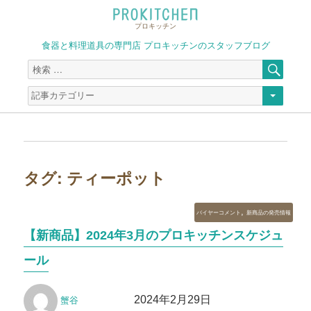
プロキッチン
食器と料理道具の専門店 プロキッチンのスタッフブログ
検
検
索
索
対
象:
タグ:
ティーポット
カ
,
バイヤーコメント
新商品の発売情報
テ
【新商品】2024年3月のプロキッチンスケジュ
ゴ
リ
ール
ー
投
投
2024年2月29日
蟹谷
稿
稿