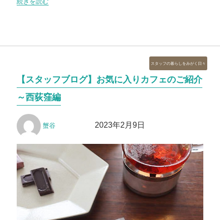
“【新商品】2023年11月のプロキッチンスケジュール”の
続きを読む
カ
スタッフの暮らしをみがく日々
テ
【スタッフブログ】お気に入りカフェのご紹介
ゴ
リ
～西荻窪編
ー
投
投
2023年2月9日
蟹谷
稿
稿
者
日: