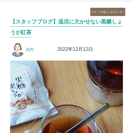
カ
スタッフの暮らしをみがく日々
テ
【スタッフブログ】温活に欠かせない黒糖しょ
ゴ
リ
うが紅茶
ー
投
投
2022年12月12日
武内
稿
稿
者
日: