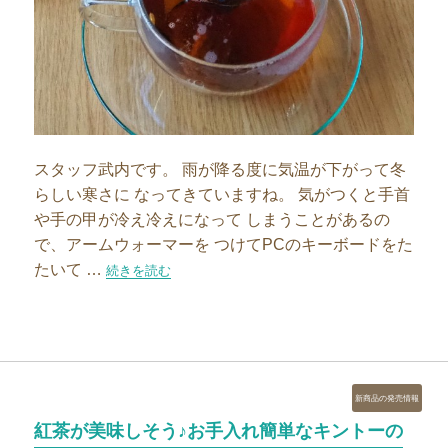
スタッフ武内です。 雨が降る度に気温が下がって冬
らしい寒さに なってきていますね。 気がつくと手首
や手の甲が冷え冷えになって しまうことがあるの
で、アームウォーマーを つけてPCのキーボードをた
たいて …
“【スタッフブログ】温活に欠かせない黒糖しょうが紅茶”
続きを読む
カ
新商品の発売情報
テ
紅茶が美味しそう♪お手入れ簡単なキントーの
ゴ