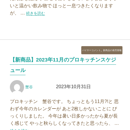
いと温かい飲み物で ほっと一息つきたくなります
が、 …
“温かい紅茶とケーキでおうちティータイムを楽しみませんか
続きを読む
カ
,
バイヤーコメント
新商品の発売情報
テ
【新商品】2023年11月のプロキッチンスケジ
ゴ
リ
ュール
ー
投
投
2023年10月31日
蟹谷
稿
稿
者
日:
プロキッチン 蟹谷です。 ちょっともう11月?!と 思
わず今年のカレンダーが あと2枚しかないことに び
っくりしました。 今年は暑い日多かったから夏が長
く感じて やっと秋らしくなってきたと思ったら、 …