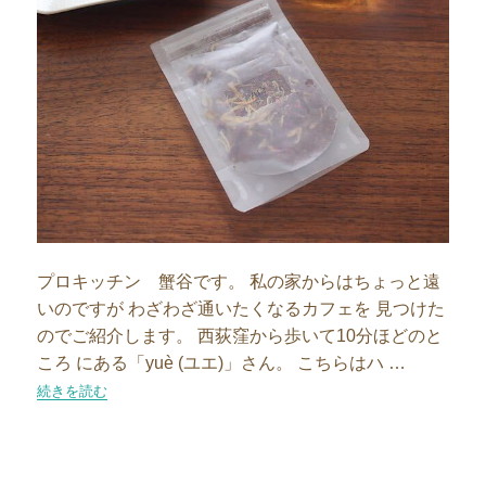
プロキッチン 蟹谷です。 私の家からはちょっと遠
いのですが わざわざ通いたくなるカフェを 見つけた
のでご紹介します。 西荻窪から歩いて10分ほどのと
ころ にある「yuè (ユエ)」さん。 こちらはハ …
“【スタッフブログ】お気に入りカフェのご紹介～西荻窪編”の
続きを読む