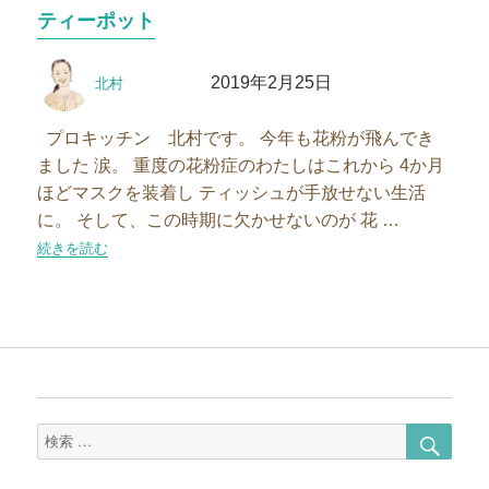
リ
ティーポット
ー
投
投
2019年2月25日
北村
稿
稿
者
日:
プロキッチン 北村です。 今年も花粉が飛んでき
ました 涙。 重度の花粉症のわたしはこれから 4か月
ほどマスクを装着し ティッシュが手放せない生活
に。 そして、この時期に欠かせないのが 花 …
“紅茶が美味しそう♪お手入れ簡単なキントーのティーポット”の
続きを読む
検
検
索
索
対