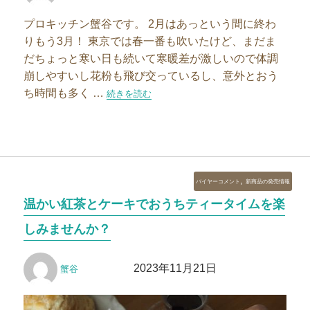
者
日:
プロキッチン蟹谷です。 2月はあっという間に終わ
りもう3月！ 東京では春一番も吹いたけど、まだま
だちょっと寒い日も続いて寒暖差が激しいので体調
崩しやすいし花粉も飛び交っているし、意外とおう
ち時間も多く …
“【新商品】2024年3月のプロキッチンスケジュール
続きを読む
カ
,
バイヤーコメント
新商品の発売情報
テ
温かい紅茶とケーキでおうちティータイムを楽
ゴ
リ
しみませんか？
ー
投
投
2023年11月21日
蟹谷
稿
稿
者
日: