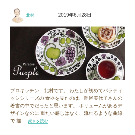
ー
投
投
2019年6月28日
北村
稿
稿
者
日:
プロキッチン 北村です。 わたしが初めてパラティ
ッシシリーズの 食器を見たのは、岡尾美代子さんの
著書の中でだったと思います。 ボリュームがあるデ
ザインなのに 重たい感じはなく、流れるような曲線
で 描 …
“おなかもこころも潤う、パープルパラティッシの魅力”の
続きを読む