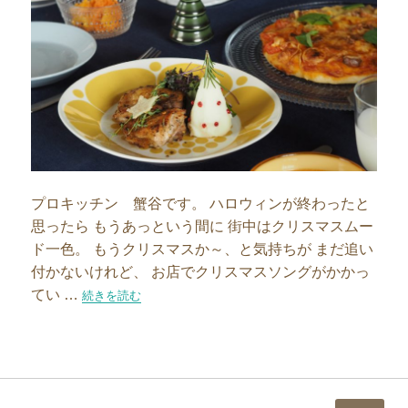
プロキッチン 蟹谷です。 ハロウィンが終わったと
思ったら もうあっという間に 街中はクリスマスムー
ド一色。 もうクリスマスか～、と気持ちが まだ追い
付かないけれど、 お店でクリスマスソングがかかっ
てい …
“わたしの小さなクリスマス〜お料理編〜”の
続きを読む