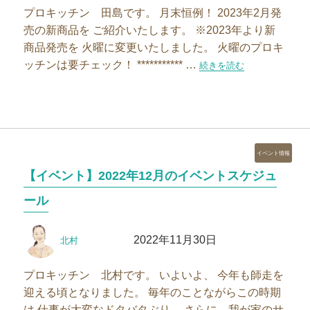
プロキッチン 田島です。 月末恒例！ 2023年2月発
売の新商品を ご紹介いたします。 ※2023年より新
商品発売を 火曜に変更いたしました。 火曜のプロキ
ッチンは要チェック！ *********** …
“【新商品】2023年2月の
続きを読む
カ
イベント情報
テ
【イベント】2022年12月のイベントスケジュ
ゴ
リ
ール
ー
投
投
2022年11月30日
北村
稿
稿
者
日:
プロキッチン 北村です。 いよいよ、 今年も師走を
迎える頃となりました。 毎年のことながらこの時期
は 仕事が大変なドタバタぶり。 さらに、我が家のサ