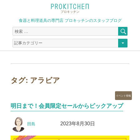
プロキッチン
食器と料理道具の専門店 プロキッチンのスタッフブログ
検
検
索
索
対
象:
タグ:
アラビア
カ
イベント情報
テ
明日まで！会員限定セールからピックアップ
ゴ
リ
投
投
ー
2023年8月30日
田島
稿
稿
者
日: