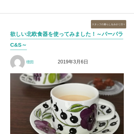
カ
スタッフの暮らしをみがく日々
テ
欲しい北欧食器を使ってみました！～パーパラ
ゴ
リ
C&S～
ー
投
投
2019年3月6日
増田
稿
稿
者
日: