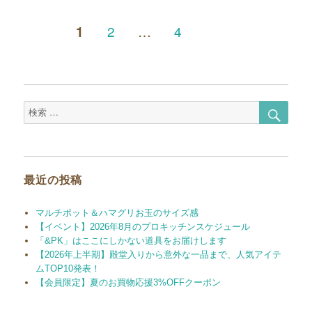
投
ペ
ペ
2
…
4
ページ
1
ー
ー
稿
ジ
ジ
次
の
ペ
の
ー
ジ
検
検
ペ
索
索
対
ー
象:
ジ
最近の投稿
送
マルチポット＆ハマグリお玉のサイズ感
【イベント】2026年8月のプロキッチンスケジュール
り
「&PK」はここにしかない道具をお届けします
【2026年上半期】殿堂入りから意外な一品まで、人気アイテ
ムTOP10発表！
【会員限定】夏のお買物応援3%OFFクーポン