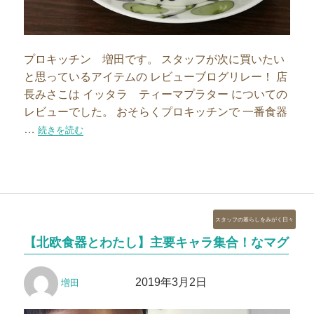
プロキッチン 増田です。 スタッフが次に買いたい
と思っているアイテムの レビューブログリレー！ 店
長みさこは イッタラ ティーマプラター についての
レビューでした。 おそらくプロキッチンで 一番食器
…
“欲しい北欧食器を使ってみました！～パーパラC&S～”の
続きを読む
カ
スタッフの暮らしをみがく日々
テ
【北欧食器とわたし】主要キャラ集合！なマグ
ゴ
リ
投
投
ー
2019年3月2日
増田
稿
稿
者
日: