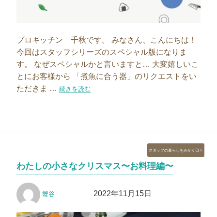
プロキッチン 千秋です。 みなさん、こんにちは！
今回はスタッフシリーズのスペシャル版になりま
す。 なぜスペシャルかと言いますと… 大変嬉しいこ
とにお客様から 「煮魚に合う器」のリクエストをい
ただきま …
“スタッフの器｜煮魚にぴったりな器 Special”の
続きを読む
カ
スタッフの暮らしをみがく日々
テ
わたしの小さなクリスマス〜お料理編〜
ゴ
リ
投
投
ー
2022年11月15日
蟹谷
稿
稿
者
日: