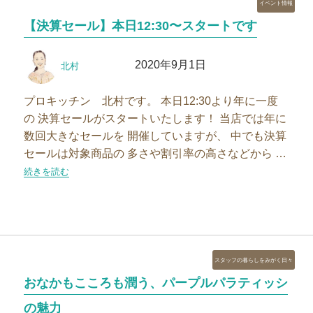
カ
イベント情報
テ
【決算セール】本日12:30〜スタートです
ゴ
リ
投
投
ー
2020年9月1日
北村
稿
稿
者
日:
プロキッチン 北村です。 本日12:30より年に一度
の 決算セールがスタートいたします！ 当店では年に
数回大きなセールを 開催していますが、 中でも決算
セールは対象商品の 多さや割引率の高さなどから …
“【決算セール】本日12:30〜スタートです”の
続きを読む
カ
スタッフの暮らしをみがく日々
テ
おなかもこころも潤う、パープルパラティッシ
ゴ
リ
の魅力