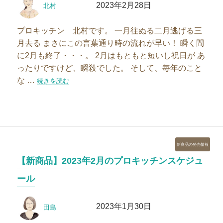
2023年2月28日
北村
稿
稿
者
日:
プロキッチン 北村です。 一月往ぬる二月逃げる三
月去る まさにこの言葉通り時の流れが早い！ 瞬く間
に2月も終了・・・。 2月はもともと短いし祝日が あ
ったりですけど、瞬殺でした。 そして、毎年のこと
な …
“【イベント】2023年3月のプロキッチンスケジュール”の
続きを読む
カ
新商品の発売情報
テ
【新商品】2023年2月のプロキッチンスケジュ
ゴ
リ
ール
ー
投
投
2023年1月30日
田島
稿
稿
者
日: