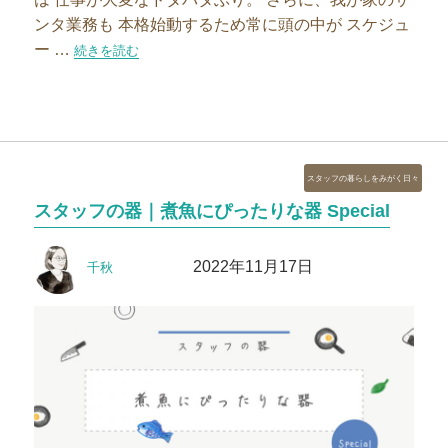
ンタ業務も 本格始動するため常に頭の中が スケジュ
ー …
“【イベント】2022年12月のイベントスケジュール”の
続きを読む
カ
スタッフの暮らしをみがく日々
テ
スタッフの器｜煮魚にぴったりな器 Special
ゴ
リ
投
投
ー
2022年11月17日
千秋
稿
稿
者
日: