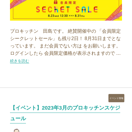
プロキッチン 田島です。 絶賛開催中の 「会員限定
シークレットセール」も残り2日！ 8月31日までとな
っています。 まだ会員でない方は をお願いします。
ログインしたら 会員限定価格が表示されますので …
“明日まで！会員限定セールからピックアップ”の
続きを読む
カ
イベント情報
テ
【イベント】2023年3月のプロキッチンスケジ
ゴ
リ
ュール
ー
投
投