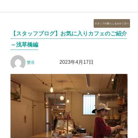
カ
スタッフの暮らしをみがく日々
テ
【スタッフブログ】お気に入りカフェのご紹介
ゴ
リ
～浅草橋編
ー
投
投
2023年4月17日
蟹谷
稿
稿
者
日: