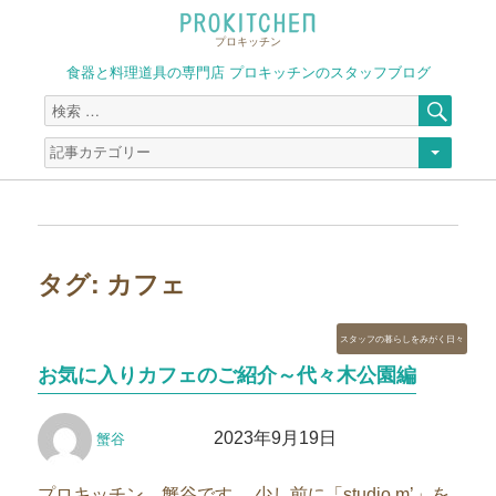
プロキッチン
食器と料理道具の専門店 プロキッチンのスタッフブログ
検
検
索
索
対
象:
タグ:
カフェ
カ
スタッフの暮らしをみがく日々
テ
お気に入りカフェのご紹介～代々木公園編
ゴ
リ
投
投
ー
2023年9月19日
蟹谷
稿
稿
者
日:
プロキッチン 蟹谷です。 少し前に「studio m’」を