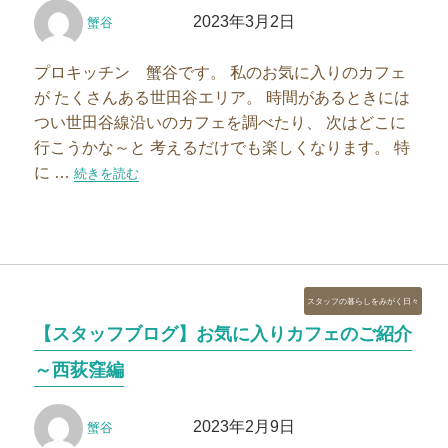
投
投
2023年3月2日
蟹谷
稿
稿
者
日:
プロキッチン 蟹谷です。 私のお気に入りのカフェ
が たくさんある世田谷エリア。 時間があるときには
つい世田谷線沿いのカフェを調べたり、 次はどこに
行こうかな～と 考えるだけでも楽しくなります。 特
に …
“【スタッフブログ】お気に入りカフェのご紹介～松陰神社前編”
続きを読む
カ
スタッフの暮らしをみがく日々
テ
【スタッフブログ】お気に入りカフェのご紹介
ゴ
リ
～西荻窪編
ー
投
投
2023年2月9日
蟹谷
稿
稿