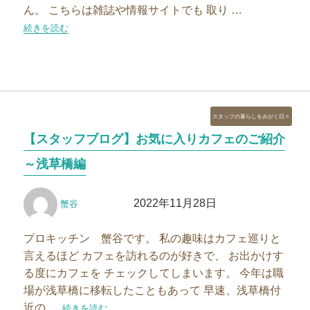
ん。 こちらは雑誌や情報サイトでも 取り …
“【スタッフブログ】お気に入りカフェのご紹介～横浜編”の
続きを読む
カ
スタッフの暮らしをみがく日々
テ
【スタッフブログ】お気に入りカフェのご紹介
ゴ
リ
～浅草橋編
ー
投
投
2022年11月28日
蟹谷
稿
稿
者
日:
プロキッチン 蟹谷です。 私の趣味はカフェ巡りと
言えるほど カフェを訪れるのが好きで、 お出かけす
る度にカフェを チェックしてしまいます。 今年は職
場が浅草橋に移転したこともあって 早速、浅草橋付
近の …
“【スタッフブログ】お気に入りカフェのご紹介～浅草橋編”
続きを読む