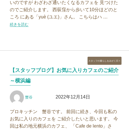
いのですが わざわざ通いたくなるカフェを 見つけた
のでご紹介します。 西荻窪から歩いて10分ほどのと
ころ にある「yuè (ユエ)」さん。 こちらはハ …
“【スタッフブログ】お気に入りカフェのご紹介～西荻窪編”の
続きを読む
カ
スタッフの暮らしをみがく日々
テ
【スタッフブログ】お気に入りカフェのご紹介
ゴ
リ
～横浜編
ー
投
投
2022年12月14日
蟹谷
稿
稿
者
日:
プロキッチン 蟹谷です。 前回に続き、今回も私の
お気に入りのカフェを ご紹介したいと思います。 今
回は私の地元横浜のカフェ、 「Cafe de lento」さ