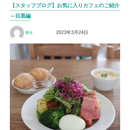
テ
【スタッフブログ】お気に入りカフェのご紹介
ゴ
リ
～目黒編
ー
投
投
2023年3月24日
蟹谷
稿
稿
者
日: