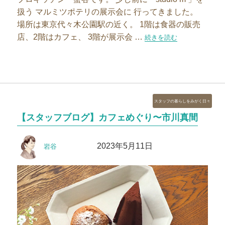
扱う マルミツポテリの展示会に 行ってきました。
場所は東京代々木公園駅の近く。 1階は食器の販売
店、2階はカフェ、 3階が展示会 …
“お気に入りカフェのご紹介
続きを読む
カ
スタッフの暮らしをみがく日々
テ
【スタッフブログ】カフェめぐり〜市川真間
ゴ
リ
投
投
ー
2023年5月11日
岩谷
稿
稿
者
日: