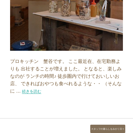
プロキッチン 蟹谷です。 ここ最近在、在宅勤務よ
りも 出社することが増えました。 となると、楽しみ
なのが ランチの時間♪ 徒歩圏内で行けておいしいお
店、 できればおやつも食べれるような・・ （そんな
に …
“【スタッフブログ】お気に入りカフェのご紹介～浅草橋編”の
続きを読む
カ
スタッフの暮らしをみがく日々