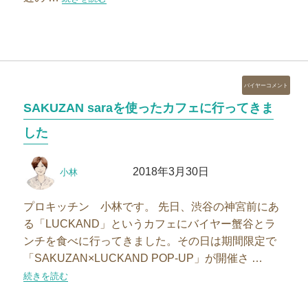
カ
バイヤーコメント
テ
SAKUZAN saraを使ったカフェに行ってきま
ゴ
リ
した
ー
投
投
2018年3月30日
小林
稿
稿
者
日:
プロキッチン 小林です。 先日、渋谷の神宮前にあ
る「LUCKAND」というカフェにバイヤー蟹谷とラ
ンチを食べに行ってきました。その日は期間限定で
「SAKUZAN×LUCKAND POP-UP」が開催さ …
“SAKUZAN saraを使ったカフェに行ってきました”の
続きを読む