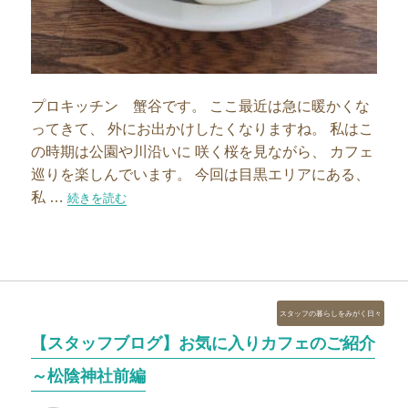
プロキッチン 蟹谷です。 ここ最近は急に暖かくな
ってきて、 外にお出かけしたくなりますね。 私はこ
の時期は公園や川沿いに 咲く桜を見ながら、 カフェ
巡りを楽しんでいます。 今回は目黒エリアにある、
私 …
“【スタッフブログ】お気に入りカフェのご紹介～目黒編”の
続きを読む
カ
スタッフの暮らしをみがく日々
テ
【スタッフブログ】お気に入りカフェのご紹介
ゴ
リ
～松陰神社前編
ー