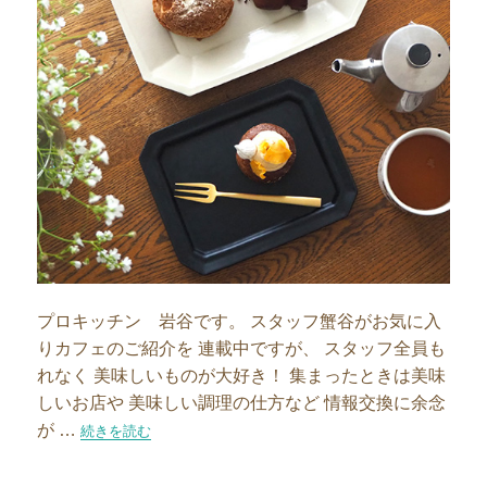
プロキッチン 岩谷です。 スタッフ蟹谷がお気に入
りカフェのご紹介を 連載中ですが、 スタッフ全員も
れなく 美味しいものが大好き！ 集まったときは美味
しいお店や 美味しい調理の仕方など 情報交換に余念
が …
“【スタッフブログ】カフェめぐり〜市川真間”の
続きを読む