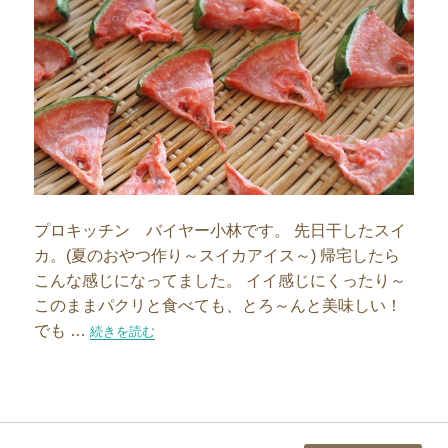
プロキッチン バイヤー小林です。 先日干したスイ
カ。(夏のおやつ作り～スイカアイス～) 帰宅したら
こんな感じになってました。 イイ感じにくったり～
このままパクリと食べても、とろ～んと美味しい！
でも …
“夏のおやつ作りその後～スイカアイス～”の
続きを読む