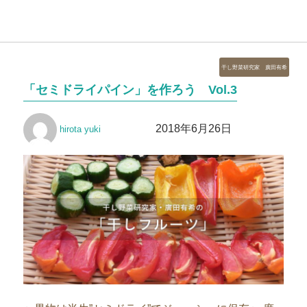
カ
干し野菜研究家 廣田有希
テ
「セミドライパイン」を作ろう Vol.3
ゴ
リ
投
投
ー
2018年6月26日
hirota yuki
稿
稿
者
日: