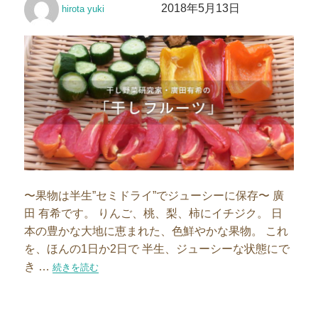
2018年5月13日
hirota yuki
稿
稿
者
日:
〜果物は半生”セミドライ”でジューシーに保存〜 廣
田 有希です。 りんご、桃、梨、柿にイチジク。 日
本の豊かな大地に恵まれた、色鮮やかな果物。 これ
を、ほんの1日か2日で 半生、ジューシーな状態にで
き …
“「セミドライバナナ」を作ろう Vol.1″の
続きを読む