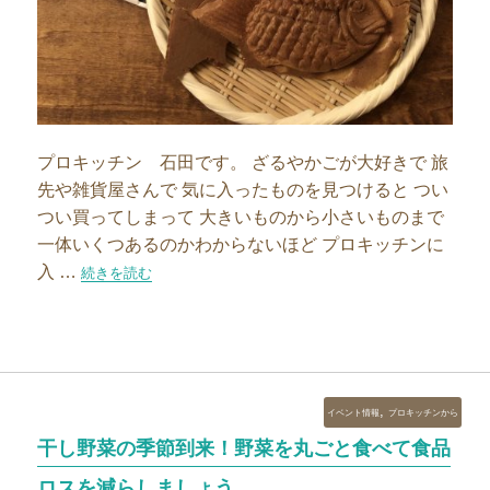
プロキッチン 石田です。 ざるやかごが大好きで 旅
先や雑貨屋さんで 気に入ったものを見つけると つい
つい買ってしまって 大きいものから小さいものまで
一体いくつあるのかわからないほど プロキッチンに
入 …
“【スタッフブログ】ざる、かごいろいろ”の
続きを読む
カ
,
イベント情報
プロキッチンから
テ
干し野菜の季節到来！野菜を丸ごと食べて食品
ゴ
リ
ロスを減らしましょう