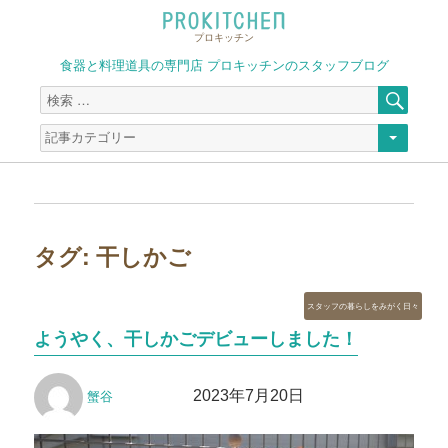
プロキッチン
食器と料理道具の専門店 プロキッチンのスタッフブログ
検
検
索
索
対
象:
タグ:
干しかご
カ
スタッフの暮らしをみがく日々
テ
ようやく、干しかごデビューしました！
ゴ
リ
投
投
ー
2023年7月20日
蟹谷
稿
稿
者
日: