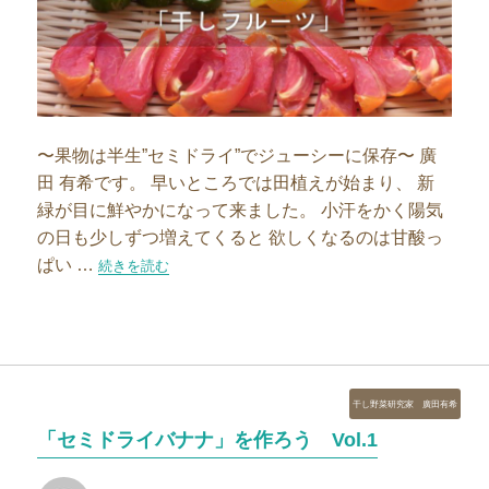
〜果物は半生”セミドライ”でジューシーに保存〜 廣
田 有希です。 早いところでは田植えが始まり、 新
緑が目に鮮やかになって来ました。 小汗をかく陽気
の日も少しずつ増えてくると 欲しくなるのは甘酸っ
ぱい …
“「セミドライキウイ」を作ろう Vol.2″の
続きを読む
カ
干し野菜研究家 廣田有希
テ
「セミドライバナナ」を作ろう Vol.1
ゴ
リ
投
投
ー