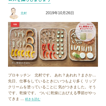
ー
投
投
2019年10月26日
北村
稿
稿
者
日:
プロキッチン 北村です。 あれ？あれれ？まさか…
先日、仕事をしているときにいつもより多く リップ
クリームを塗っていることに 気がつきました。そう
です、乾燥です。 ついに乾燥におびえる季節がやっ
てきま …
“干し野菜の季節到来！野菜を丸ごと食べて食品ロスを減ら
続きを読む