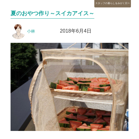
カ
スタッフの暮らしをみがく日々
テ
夏のおやつ作り～スイカアイス～
ゴ
リ
投
投
ー
2018年6月4日
小林
稿
稿
者
日: