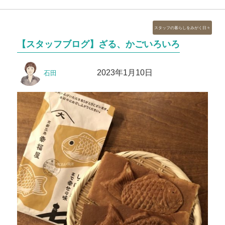
カ
スタッフの暮らしをみがく日々
テ
【スタッフブログ】ざる、かごいろいろ
ゴ
リ
投
投
ー
2023年1月10日
石田
稿
稿
者
日: