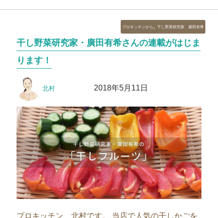
カ
,
プロキッチンから
干し野菜研究家 廣田有希
テ
干し野菜研究家・廣田有希さんの連載がはじま
ゴ
リ
ります！
ー
投
投
2018年5月11日
北村
稿
稿
者
日:
プロキッチン 北村です。 当店で人気の干しかごを