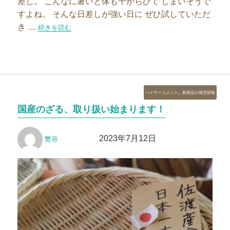
差し。 こんなに暑いと体も干からびて しまいそうで
すよね。 そんな日差しが強い日に ぜひ試していただ
き …
“ようやく、干しかごデビューしました！”の
続きを読む
カ
,
バイヤーコメント
新商品の発売情報
テ
国産のざる、取り扱い始まります！
ゴ
リ
投
投
ー
2023年7月12日
蟹谷
稿
稿
者
日: