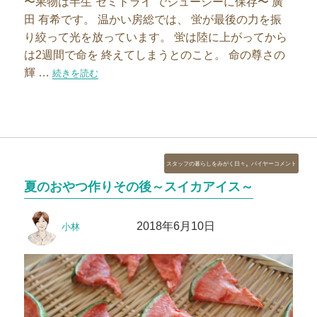
〜果物は半生”セミドライ”でジューシーに保存〜 廣
田 有希です。 温かい房総では、 蛍が最後の力を振
り絞って光を放っています。 蛍は陸に上がってから
は2週間で命を 終えてしまうとのこと。 命の尊さの
輝 …
“「セミドライパイン」を作ろう Vol.3″の
続きを読む
カ
,
スタッフの暮らしをみがく日々
バイヤーコメント
テ
夏のおやつ作りその後～スイカアイス～
ゴ
リ
投
投
ー
2018年6月10日
小林
稿
稿
者
日: