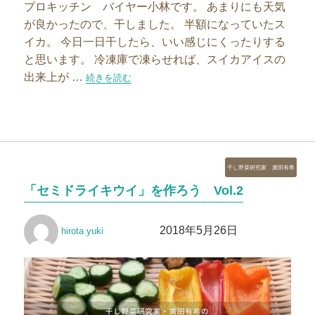
プロキッチン バイヤー小林です。 あまりにも天気
が良かったので、干しました。 半額になっていたス
イカ。 今日一日干したら、いい感じにくったりする
と思います。 冷凍庫で凍らせれば、スイカアイスの
出来上が …
“夏のおやつ作り～スイカアイス～”の
続きを読む
カ
干し野菜研究家 廣田有希
テ
「セミドライキウイ」を作ろう Vol.2
ゴ
リ
投
投
ー
2018年5月26日
hirota yuki
稿
稿
者
日: