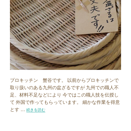
プロキッチン 蟹谷です。 以前からプロキッチンで
取り扱いのある九州の盆ざるですが 九州での職人不
足、材料不足などにより 今ではこの職人技を伝授し
て 外国で作ってもらっています。 細かな作業を得意
とす …
“国産のざる、取り扱い始まります！”の
続きを読む