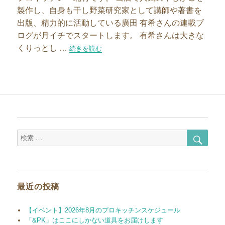
製作し、自身も干し野菜研究家として講師や著書を
出版、精力的に活動している廣田 有希さんの連載ブ
ログが月イチでスタートします。 有希さんは大きな
くりっとし …
“干し野菜研究家・廣田有希さんの連載がはじまります
続きを読む
検
検
索
索
対
象:
最近の投稿
【イベント】2026年8月のプロキッチンスケジュール
「&PK」はここにしかない道具をお届けします