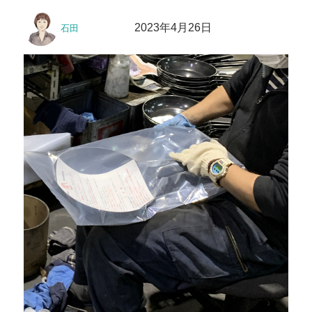
リ
投
投
ー
2023年4月26日
石田
稿
稿
者
日: