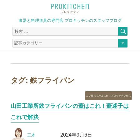
プロキッチン
食器と料理道具の専門店 プロキッチンのスタッフブログ
検
検
索
索
対
象:
タグ:
鉄フライパン
カ
,
コレ使ってみました
プロキッチンから
テ
山田工業所鉄フライパンの蓋はこれ！蓋迷子は
ゴ
リ
これで解決
ー
投
投
2024年9月6日
三木
稿
稿