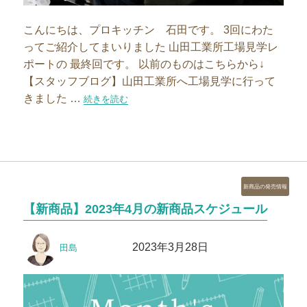
こんにちは、プロキッチン 石田です。 3回にわた
ってご紹介してまいりました 山田工業所工場見学レ
ポートの 最終回です。 以前のものはこちらから↓
【スタッフブログ】山田工業所へ工場見学に行って
きました …
“【スタッフブログ】山田工業所工場見学その3″の
続きを読む
カ
新商品の発売情報
テ
【新商品】2023年4月の新商品スケジュール
ゴ
リ
投
投
ー
2023年3月28日
田島
稿
稿
者
日: