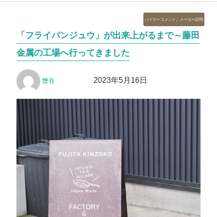
カ
,
バイヤーコメント
メーカー訪問
テ
「フライパンジュウ」が出来上がるまで～藤田
ゴ
リ
金属の工場へ行ってきました
ー
投
投
2023年5月16日
蟹谷
稿
稿
者
日: