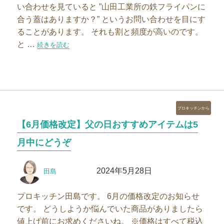
い合わせを見ていると ”山田工業所の鉄フライパンに
合う蓋はありますか？” というお問い合わせを目にす
ることがあります。 それも割と頻度が高いのです。
と …
“山田工業所鉄フライパンの蓋はこれ！蓋迷子はこれで解決”の
続きを読む
カ
プロキッチンから
テ
【6月価格改定】父の日おすすめアイテムは5
ゴ
リ
月中にどうぞ
ー
投
投
2024年5月28日
田島
稿
稿
者
日:
プロキッチン田島です。 6月の価格改定のお知らせ
です。 どうしようか悩んでいた商品がありましたら
値上げ前にお求めくださいね。 ※価格はすべて税込