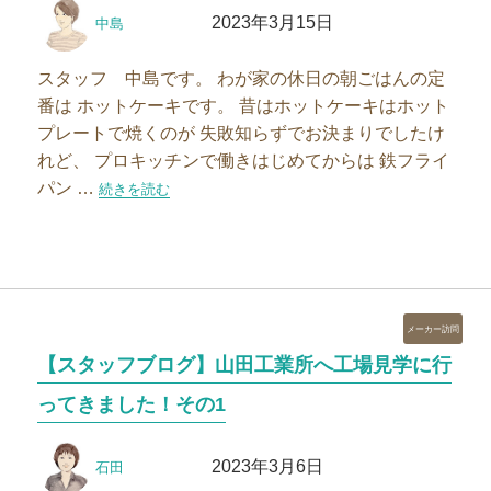
投
投
ー
2023年3月15日
中島
稿
稿
者
日:
スタッフ 中島です。 わが家の休日の朝ごはんの定
番は ホットケーキです。 昔はホットケーキはホット
プレートで焼くのが 失敗知らずでお決まりでしたけ
れど、 プロキッチンで働きはじめてからは 鉄フライ
パン …
“【スタッフブログ】休日の朝ごはんの定番は…”の
続きを読む
カ
メーカー訪問
テ
【スタッフブログ】山田工業所へ工場見学に行
ゴ
リ
ってきました！その1
ー
投
投
2023年3月6日
石田
稿
稿