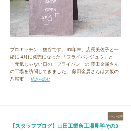
プロキッチン 蟹谷です。 昨年末、店長美佐子と一
緒に 4月に発売になった 「フライパンジュウ」と
「元気じゃない日の、フライパン」の 藤田金属さん
の工場を訪問してきました。 藤田金属さんは大阪の
八尾市 …
“「フライパンジュウ」が出来上がるまで～藤田金属の工場
続きを読む
カ
メーカー訪問
テ
【スタッフブログ】山田工業所工場見学その3
ゴ