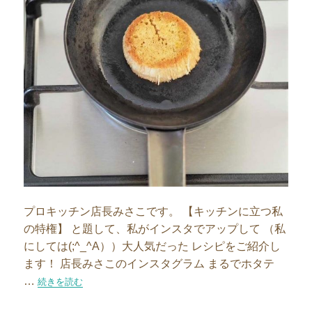
プロキッチン店長みさこです。 【キッチンに立つ私
の特権】 と題して、私がインスタでアップして （私
にしては(;^_^A））大人気だった レシピをご紹介し
ます！ 店長みさこのインスタグラム まるでホタテ
…
“捨てないで！ちょこっとフライパンで作る激うまレシピ”の
続きを読む