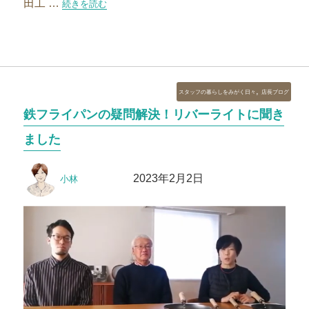
田工 …
“【スタッフブログ】山田工業所へ工場見学に行ってきました！
続きを読む
カ
,
スタッフの暮らしをみがく日々
店長ブログ
テ
鉄フライパンの疑問解決！リバーライトに聞き
ゴ
リ
ました
ー
投
投
2023年2月2日
小林
稿
稿
者
日: