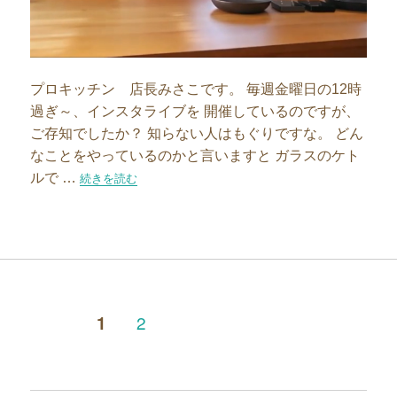
プロキッチン 店長みさこです。 毎週金曜日の12時
過ぎ～、インスタライブを 開催しているのですが、
ご存知でしたか？ 知らない人はもぐりですな。 どん
なことをやっているのかと言いますと ガラスのケト
ルで …
“鉄フライパンの疑問解決！リバーライトに聞きました”の
続きを読む
投
ペ
2
ページ
1
ー
稿
ジ
次
の
ペ