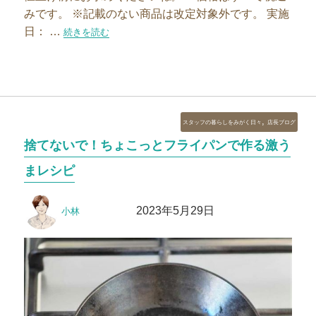
みです。 ※記載のない商品は改定対象外です。 実施
日： …
“【6月価格改定】父の日おすすめアイテムは5月中にどうぞ”
続きを読む
カ
,
スタッフの暮らしをみがく日々
店長ブログ
テ
捨てないで！ちょこっとフライパンで作る激う
ゴ
リ
まレシピ
ー
投
投
2023年5月29日
小林
稿
稿
者
日: