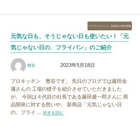
カ
,
バイヤーコメント
新商品の発売情報
テ
元気な日も、そうじゃない日も使いたい！「元
ゴ
リ
気じゃない日の、フライパン」のご紹介
ー
投
投
2023年5月18日
蟹谷
稿
稿
者
日:
プロキッチン 蟹谷です。 先日のブログでは藤田金
属さんの 工場の様子を紹介させていただきました
が、 今回は４代目の社長である藤田盛一郎さんに 商
品開発に対する想いや、 新商品「元気じゃない日
の、フライ …
“元気な日も、そうじゃない日も使いたい！「元気じ
続きを読む