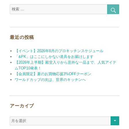
の
ー
ジ
検
検
ペ
索
索
対
ー
象:
ジ
最近の投稿
送
【イベント】2026年8月のプロキッチンスケジュール
「&PK」はここにしかない道具をお届けします
り
【2026年上半期】殿堂入りから意外な一品まで、人気アイテ
ムTOP10発表！
【会員限定】夏のお買物応援3%OFFクーポン
ワールドカップの次は、世界のキッチンへ
アーカイブ
ア
ー