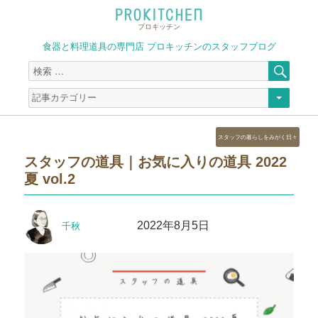
プロキッチン
食器と料理道具の専門店 プロキッチンのスタッフブログ
検
検
索
索
対
象:
カ
スタッフの暮らしをみがく日々
テ
スタッフの道具｜お気に入りの道具 2022
ゴ
夏 vol.2
リ
ー
投
投
2022年8月5日
千秋
稿
稿
者
日: