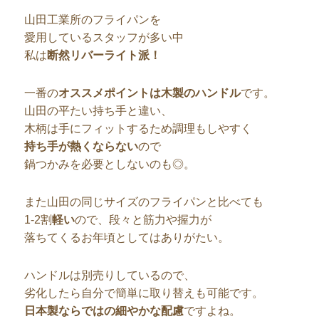
山田工業所のフライパンを
愛用しているスタッフが多い中
私は
断然リバーライト派！
一番の
オススメポイントは木製のハンドル
です。
山田の平たい持ち手と違い、
木柄は手にフィットするため調理もしやすく
持ち手が熱くならない
ので
鍋つかみを必要としないのも◎。
また山田の同じサイズのフライパンと比べても
1-2割
軽い
ので、段々と筋力や握力が
落ちてくるお年頃としてはありがたい。
ハンドルは別売りしているので、
劣化したら自分で簡単に取り替えも可能です。
日本製ならではの細やかな配慮
ですよね。