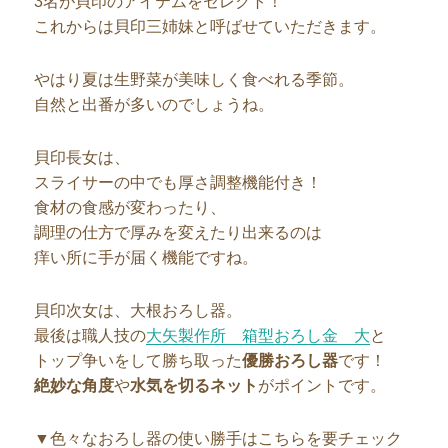
3名が貝印のアイテムをセレクト！
これからは貝印三姉妹と呼ばせていただきます。
やはり夏は生野菜が美味しく食べれる季節。
自然と出番が多いのでしょうね。
貝印長女は、
スライサーの中でも厚さ調整機能付き！
食材の食感が変わったり、
調理の仕方で厚みを変えたり出来るのは
痒い所に手が届く機能ですね。
貝印次女は、大根おろし器。
最後は職人技の
大矢製作所 箱型おろし金 大
と
トップ争いをして勝ち取った
優勝おろし器
です！
絶妙な角度
や
水気を切るネット
がポイントです。
▼色々なおろし器の使い勝手はこちらを要チェック