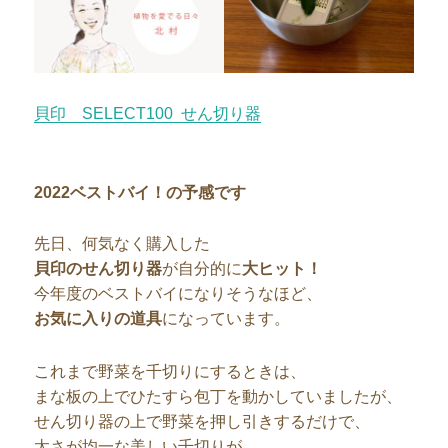
貝印 SELECT100 せん切り器
2022ベストバイ！の予感です
先日、何気なく購入した
貝印のせん切り器
が自分的に
大ヒット！
今年度のベストバイになりそうなほど、
お気に入りの道具
になっています。
これまで野菜を千切りにするときは、
まな板の上でひたすら包丁を動かしていましたが、
せん切り器の上で野菜を押し引きするだけで、
太さが均一な美しい千切りが