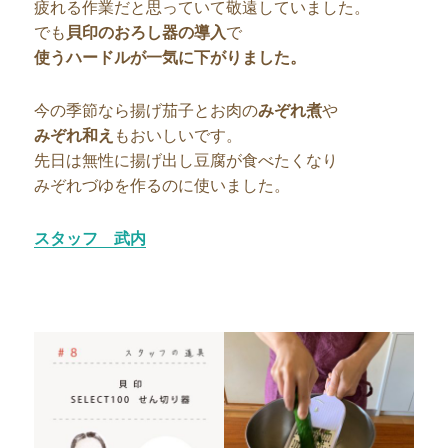
疲れる作業だと思っていて敬遠していました。
でも
貝印のおろし器の導入
で
使うハードルが一気に下がりました。
今の季節なら揚げ茄子とお肉の
みぞれ煮
や
みぞれ和え
もおいしいです。
先日は無性に揚げ出し豆腐が食べたくなり
みぞれづゆを作るのに使いました。
スタッフ 武内