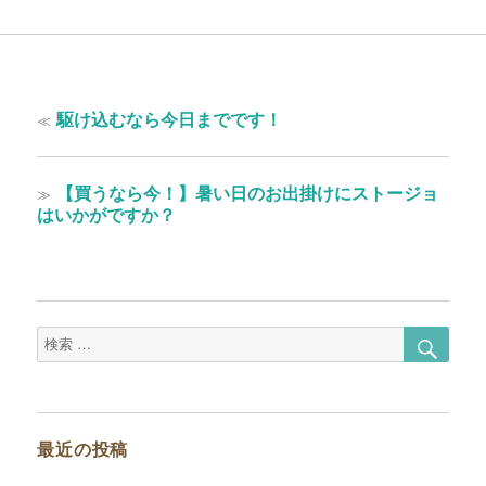
投
過
≪
駆け込むなら今日までです！
稿
去
の
ナ
投
次
≫
【買うなら今！】暑い日のお出掛けにストージョ
ビ
稿:
の
はいかがですか？
ゲ
投
稿:
ー
シ
ョ
検
検
索
索
ン
対
象:
最近の投稿