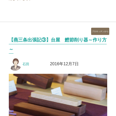
カ
プロキッチンから
テ
【燕三条出張記③】台屋 鰹節削り器～作り方
ゴ
リ
～
ー
投
投
2016年12月7日
石田
稿
稿
者
日: