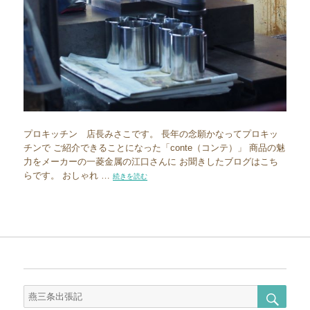
プロキッチン 店長みさこです。 長年の念願かなってプロキッ
チンで ご紹介できることになった「conte（コンテ）」 商品の魅
力をメーカーの一菱金属の江口さんに お聞きしたブログはこち
“conte（コンテ）誕生までの制作秘話を聞いてきました”の
らです。 おしゃれ …
続きを読む
検
検
索
索