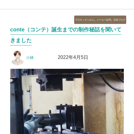
カ
,
,
プロキッチンから
メーカー訪問
店長ブログ
テ
conte（コンテ）誕生までの制作秘話を聞いて
ゴ
リ
きました
ー
投
投
2022年4月5日
小林
稿
稿
者
日: