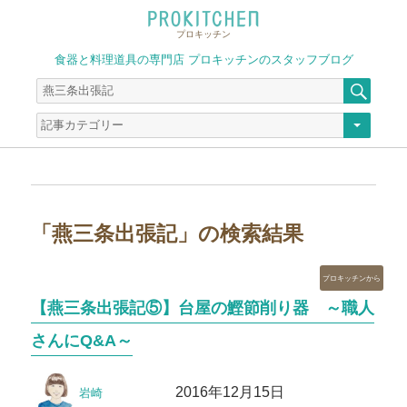
プロキッチン
食器と料理道具の専門店 プロキッチンのスタッフブログ
検
検
索
索
対
象:
「
燕三条出張記
」の検索結果
カ
プロキッチンから
テ
【燕三条出張記⑤】台屋の鰹節削り器 ～職人
ゴ
リ
さんにQ&A～
ー
投
投
2016年12月15日
岩崎
稿
稿