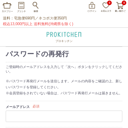
0
0
送料：宅急便690円／ネコポス便350円
税込13,000円以上 送料無料(沖縄県を除く)
プロキッチン
イッタラ
アラビア
クチポール
パスワードの再発行
家事問屋
ウェック
フライパン
ご登録時のメールアドレスを入力して「次へ」ボタンをクリックしてくださ
プレート
グラス
カトラリー
い。
プロキッチンオリジナル
山田工業所
※パスワード再発行メールを送信します。メールの内容をご確認の上、新し
いパスワードを登録してください。
山一
マリメッコ
つきじ常陸屋
柳宗理
※会員登録をされていない場合は、パスワード再発行メールは届きません。
必須
メールアドレス
閉じる