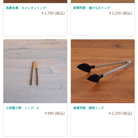
高桑金属 カメレオントング
家事問屋 揚げものトング
￥1,760 (税込)
￥2,200 (税込)
公長齋小菅 トング S
家事問屋 調理トング
￥990 (税込)
￥2,200 (税込)