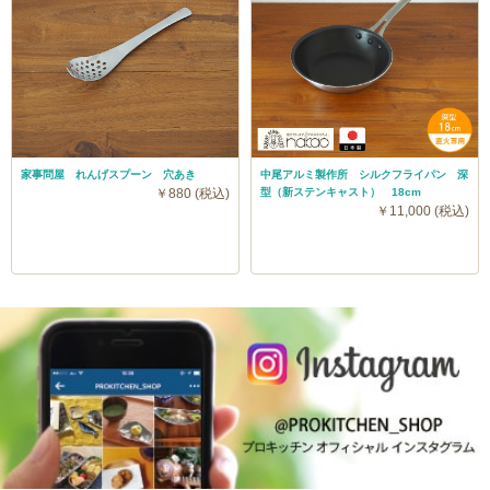
家事問屋 れんげスプーン 穴あき
中尾アルミ製作所 シルクフライパン 深
￥880 (税込)
型（新ステンキャスト） 18cm
￥11,000 (税込)