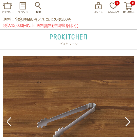
0
0
送料：宅急便690円／ネコポス便350円
税込13,000円以上 送料無料(沖縄県を除く)
プロキッチン
イッタラ
アラビア
クチポール
家事問屋
ウェック
フライパン
プレート
グラス
カトラリー
プロキッチンオリジナル
山田工業所
山一
マリメッコ
つきじ常陸屋
柳宗理
閉じる