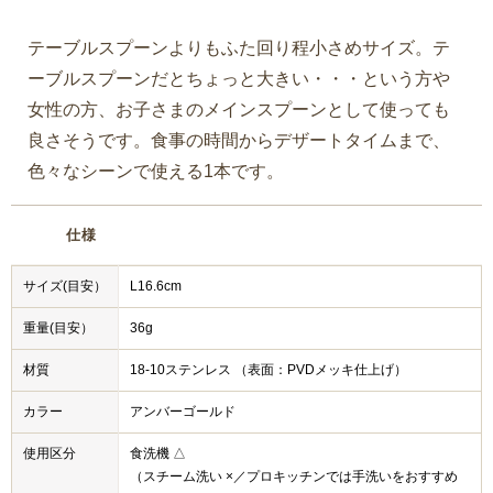
テーブルスプーンよりもふた回り程小さめサイズ。テ
ーブルスプーンだとちょっと大きい・・・という方や
女性の方、お子さまのメインスプーンとして使っても
良さそうです。食事の時間からデザートタイムまで、
色々なシーンで使える1本です。
仕様
サイズ(目安）
L16.6cm
重量(目安）
36g
材質
18-10ステンレス （表面：PVDメッキ仕上げ）
カラー
アンバーゴールド
使用区分
食洗機 △
（スチーム洗い ×／プロキッチンでは手洗いをおすすめ