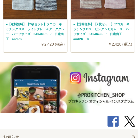
■【送料無料】【2枚セット】フコカ キ
■【送料無料】【2枚セット】フコカ キ
ッチンクロス ライトグレー＆ダークグレ
ッチンクロス ピンク＆モカムース ハー
ー ハーフサイズ 34×46cm / 日繊商
フサイズ 34×46cm / 日繊商工
工 andPK
andPK ※
￥2,420 (税込)
￥2,420 (税込)
お知らせ