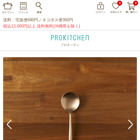
0
0
送料：宅急便690円／ネコポス便350円
税込13,000円以上 送料無料(沖縄県を除く)
プロキッチン
イッタラ
アラビア
クチポール
家事問屋
ウェック
フライパン
プレート
グラス
カトラリー
プロキッチンオリジナル
山田工業所
山一
マリメッコ
つきじ常陸屋
柳宗理
閉じる