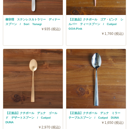
柳宗理 ステンレスカトラリー ディナー
【正規品】クチポール ゴア・ピンク シ
スプーン / Sori Yanagi
ルバー ティースプーン / Cutipol
￥935 (税込)
GOA-Pink
￥1,760 (税込)
【正規品】クチポール デュナ ゴール
【正規品】クチポール デュナ ミラー
ド デザートスプーン / Cutipol
テーブルスプーン / Cutipol DUNA
DUNA
￥1,650 (税込)
￥2,970 (税込)