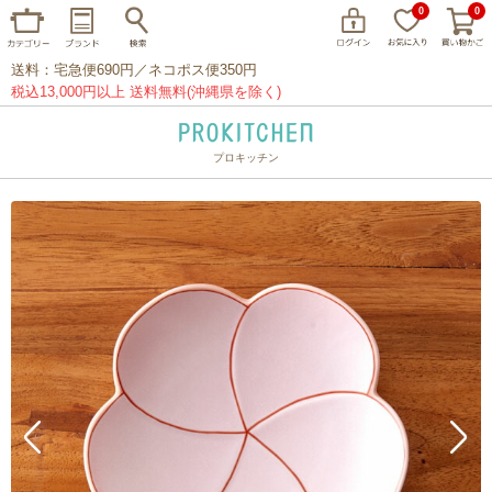
0
0
送料：宅急便690円／ネコポス便350円
税込13,000円以上 送料無料(沖縄県を除く)
プロキッチン
イッタラ
アラビア
クチポール
家事問屋
ウェック
フライパン
プレート
グラス
カトラリー
プロキッチンオリジナル
山田工業所
山一
マリメッコ
つきじ常陸屋
柳宗理
閉じる