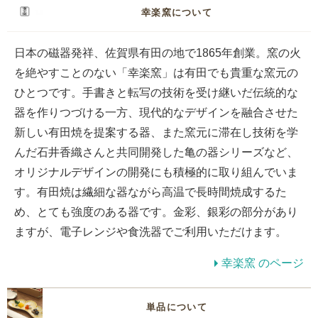
幸楽窯について
日本の磁器発祥、佐賀県有田の地で1865年創業。窯の火
を絶やすことのない「幸楽窯」は有田でも貴重な窯元の
ひとつです。手書きと転写の技術を受け継いだ伝統的な
器を作りつづける一方、現代的なデザインを融合させた
新しい有田焼を提案する器、また窯元に滞在し技術を学
んだ石井香織さんと共同開発した亀の器シリーズなど、
オリジナルデザインの開発にも積極的に取り組んでいま
す。有田焼は繊細な器ながら高温で長時間焼成するた
め、とても強度のある器です。金彩、銀彩の部分があり
ますが、電子レンジや食洗器でご利用いただけます。
幸楽窯 のページ
単品について