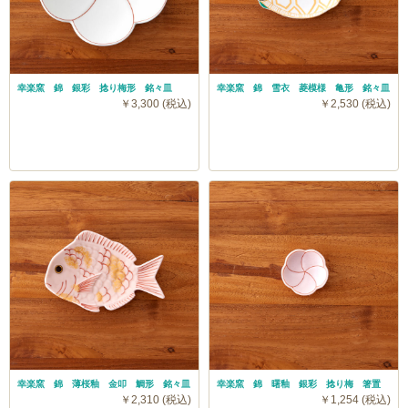
幸楽窯 錦 銀彩 捻り梅形 銘々皿
幸楽窯 錦 雪衣 菱模様 亀形 銘々皿
￥3,300 (税込)
￥2,530 (税込)
幸楽窯 錦 薄桜釉 金叩 鯛形 銘々皿
幸楽窯 錦 曙釉 銀彩 捻り梅 箸置
￥2,310 (税込)
￥1,254 (税込)