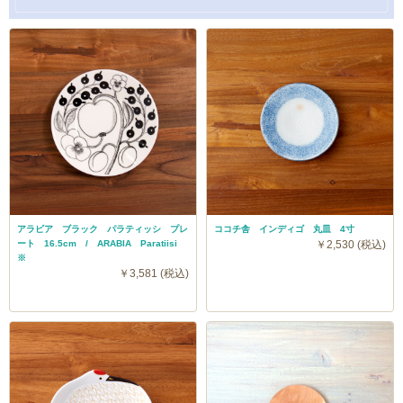
アラビア ブラック パラティッシ プレ
ココチ舎 インディゴ 丸皿 4寸
ート 16.5cm / ARABIA Paratiisi
￥2,530 (税込)
※
￥3,581 (税込)