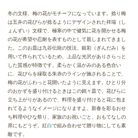
冬の文様、梅の花がモチーフになっています。捻り梅
は五弁の花びらが捻るようにデザインされた祥瑞（し
ょんずい）文様で、極寒の中で健気に花を開かせる梅
の花が希望や忍耐を表すものとして親しまれてきまし
た。このお皿は九谷伝統の技法、銀彩（ぎんだみ）を
用いて作られているため、上品な光沢がありさらっと
した質感が特徴です。柔らかく温かみのある色合い
に、花びらを縁取る朱赤のラインが施されることで、
梅の花がふわっと花開いたように見えます。ひとり分
のおかずを盛り付けるときはこの銘々皿で。花びらに
立ち上がりがあるので、料理を盛り付けると花に包ま
れてるようなイメージになりますよ。新春を彩るおせ
ち料理やひな祭り、家族のお祝いごと、おもてなしの
席にもどうぞ。紅
白
で組み合わせて贈り物にしても素
敵です。