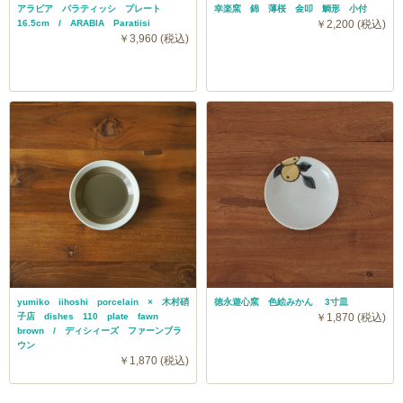
アラビア パラティッシ プレート
幸楽窯 錦 薄桜 金叩 鯛形 小付
16.5cm / ARABIA Paratiisi
￥2,200 (税込)
￥3,960 (税込)
yumiko iihoshi porcelain × 木村硝
徳永遊心窯 色絵みかん 3寸皿
子店 dishes 110 plate fawn
￥1,870 (税込)
brown / ディシィーズ ファーンブラ
ウン
￥1,870 (税込)