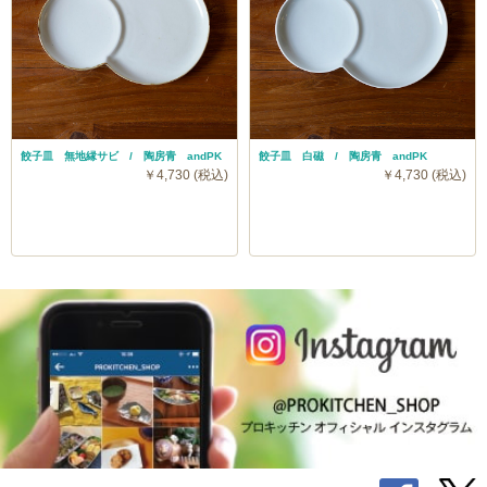
餃子皿 無地縁サビ / 陶房青 andPK
餃子皿 白磁 / 陶房青 andPK
￥4,730 (税込)
￥4,730 (税込)