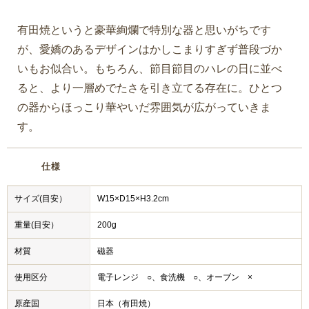
有田焼というと豪華絢爛で特別な器と思いがちです
が、愛嬌のあるデザインはかしこまりすぎず普段づか
いもお似合い。もちろん、節目節目のハレの日に並べ
ると、より一層めでたさを引き立てる存在に。ひとつ
の器からほっこり華やいだ雰囲気が広がっていきま
す。
仕様
サイズ(目安）
W15×D15×H3.2cm
重量(目安）
200g
材質
磁器
使用区分
電子レンジ ○、食洗機 ○、オーブン ×
原産国
日本（有田焼）