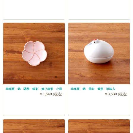
幸楽窯 錦 曙釉 銀彩 捻り梅形 小皿
幸楽窯 錦 雪衣 鶴形 珍味入
￥1,540 (税込)
￥3,630 (税込)