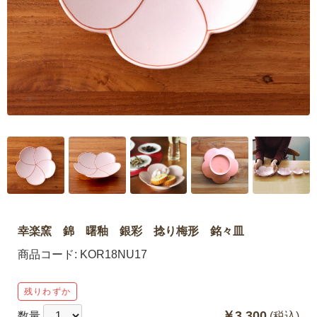
幸楽窯 錦 曙釉 銀彩 捻り梅形 銘々皿
商品コード:
KOR18NU17
残りわずか
￥3,300
数量
(税込)