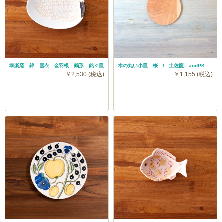
幸楽窯 錦 雪衣 金羽根 鶴形 銘々皿
木の丸い小皿 桜 / 土佐龍 andPK
￥2,530 (税込)
￥1,155 (税込)