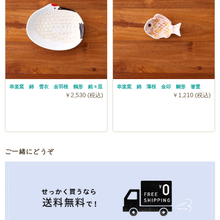
幸楽窯 錦 雪衣 金羽根 鶴形 銘々皿
幸楽窯 錦 薄桜 金叩 鯛形 箸置
￥2,530 (税込)
￥1,210 (税込)
ご一緒にどうぞ