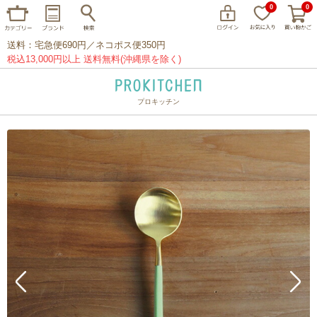
0
0
送料：宅急便690円／ネコポス便350円
税込13,000円以上 送料無料(沖縄県を除く)
プロキッチン
イッタラ
アラビア
クチポール
家事問屋
ウェック
フライパン
プレート
グラス
カトラリー
プロキッチンオリジナル
山田工業所
山一
マリメッコ
つきじ常陸屋
柳宗理
閉じる