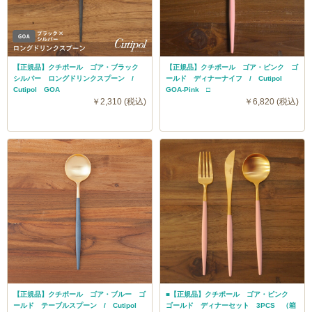
【正規品】クチポール ゴア・ブラック
【正規品】クチポール ゴア・ピンク ゴ
シルバー ロングドリンクスプーン /
ールド ディナーナイフ / Cutipol
Cutipol GOA
GOA-Pink □
￥2,310 (税込)
￥6,820 (税込)
【正規品】クチポール ゴア・ブルー ゴ
■【正規品】クチポール ゴア・ピンク
ールド テーブルスプーン / Cutipol
ゴールド ディナーセット 3PCS （箱