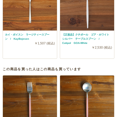
カイ・ボイスン ラージティースプー
【正規品】クチポール ゴア・ホワイト
ン / KayBojesen
シルバー テーブルスプーン /
￥1,507 (税込)
Cutipol GOA-White
￥2,530 (税込)
この商品を買った人はこの商品も買っています