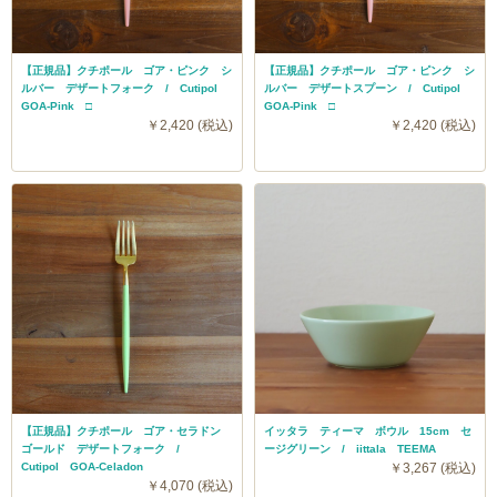
【正規品】クチポール ゴア・ピンク シ
【正規品】クチポール ゴア・ピンク シ
ルバー デザートフォーク / Cutipol
ルバー デザートスプーン / Cutipol
GOA-Pink □
GOA-Pink □
￥2,420 (税込)
￥2,420 (税込)
【正規品】クチポール ゴア・セラドン
イッタラ ティーマ ボウル 15cm セ
ゴールド デザートフォーク /
ージグリーン / iittala TEEMA
Cutipol GOA-Celadon
￥3,267 (税込)
￥4,070 (税込)