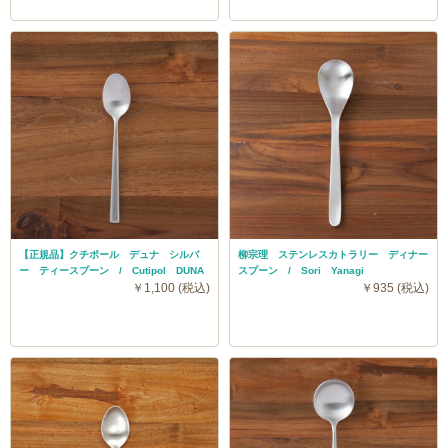
【正規品】クチポール デュナ シルバ
柳宗理 ステンレスカトラリー ディナー
ー ティースプーン / Cutipol DUNA
スプーン / Sori Yanagi
￥1,100 (税込)
￥935 (税込)