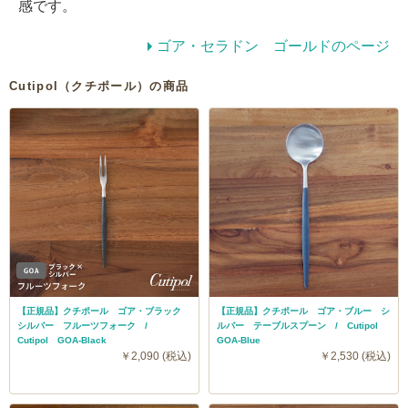
感です。
ゴア・セラドン ゴールドのページ
Cutipol（クチポール）の商品
【正規品】クチポール ゴア・ブラック
【正規品】クチポール ゴア・ブルー シ
シルバー フルーツフォーク /
ルバー テーブルスプーン / Cutipol
Cutipol GOA-Black
GOA-Blue
￥2,090 (税込)
￥2,530 (税込)