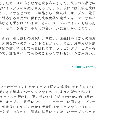
としたガラスに温かな命を吹き込みました。彼らの作品は年
ないイッタラの象徴と言えるでしょう。現代では伝統を受け
カルティオなどのガラス製品から、食洗機・オーブン・電子
に対応する実用性に優れた北欧食器の定番ティーマ、サルパ
具なども手がけています。どのシリーズのアイテムも組みあ
ハーモニーを奏で、暮らしの各シーンに彩りをそえます。
、新築・引っ越しのお祝い、内祝い、誕生日や日ごろの感謝
、大切な方へのプレゼントにもどうぞ。また、お中元やお歳
季節の贈り物としても喜ばれます。ラッピングサービスも有
ので、通販サイトでも心のこもったプレゼントをご用意いた
iittalaのページ
フランクがデザインしたティーマは従来の食器の考え方をくつ
ができる単純でベーシックなものにしようと製作されまし
リニューアルが行われ、更に使いやすく組み合わせの自由度が
機、オーブン、電子レンジ、フリーザーに使用でき、プレー
、何通りにも使いまわせる機能性はティーマならではのも
ーを楽しみながら、気軽に毎日使ってほしいテーブルウェア