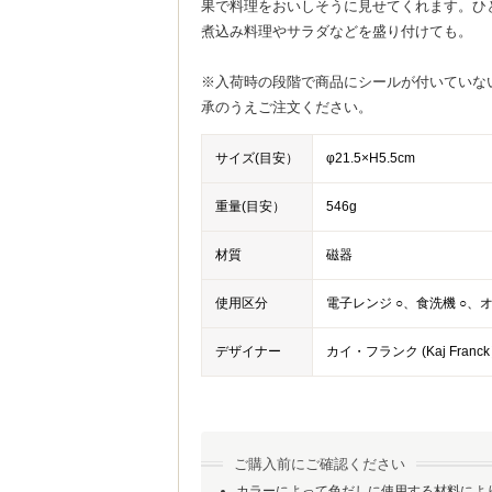
果で料理をおいしそうに見せてくれます。ひ
煮込み料理やサラダなどを盛り付けても。
※入荷時の段階で商品にシールが付いていな
承のうえご注文ください。
サイズ(目安）
φ21.5×H5.5cm
重量(目安）
546g
材質
磁器
使用区分
電子レンジ ○、食洗機 ○、オ
デザイナー
カイ・フランク (Kaj Franc
ご購入前にご確認ください
カラーによって色だしに使用する材料によ