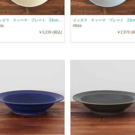
イッタラ ティーマ プレート 23cm リネン / iittala TEEMA
ala
iittala
￥3,239 (税込)
￥2,970 (