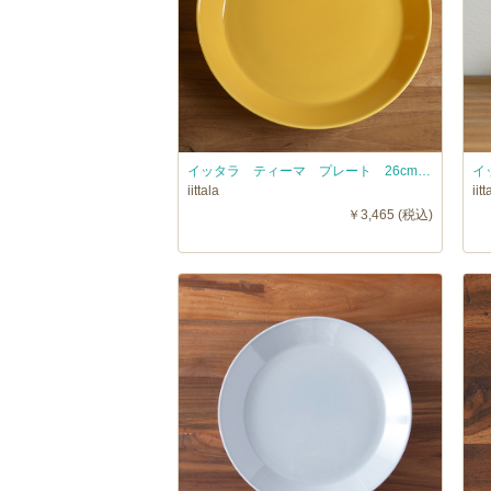
イッタラ ティーマ プレート 26cm ハニー / iittala TEEMA
iittala
iitt
￥3,465 (税込)