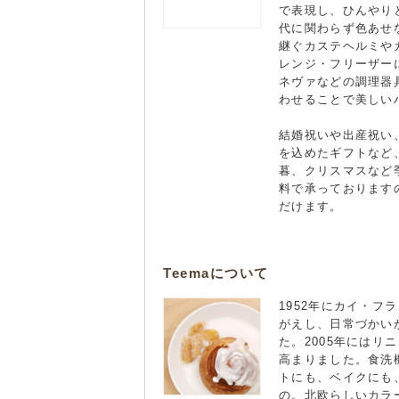
で表現し、ひんやり
代に関わらず色あせ
継ぐカステヘルミや
レンジ・フリーザー
ネヴァなどの調理器
わせることで美しい
結婚祝いや出産祝い
を込めたギフトなど
暮、クリスマスなど
料で承っております
だけます。
Teemaについて
1952年にカイ・
がえし、日常づかい
た。2005年には
高まりました。食洗
トにも、ベイクにも
の。北欧らしいカラ