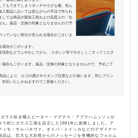
してもできてしまうポッチや小さな傷、色ム
輸入製品においては昔ながらの手法で作られ
ましては商品の製造工程および品質上の「仕
せん。返品・交換の対象となりませんので予
のっていない部分が見られる場合がございま
る場合がございます。
性洗剤などでふやかしてから、 スポンジ等でやさしくこすってくださ
い場合もございます。返品・交換の対象となりませんので、予めご了
クです。商品により、ロゴの濃さやスタンプ位置などが違います。同じプリン
、対応いたしかねますのでご容赦ください。
la)は、ガラス吹き職人ピーター・マグナス・アブラハムッソンが
タラ村にガラス工場を設立した1881年に創業しました。ア
ティモ・サルパネヴァ、オイバ・トイッカなどのデザイナー
製品は、壮大な大自然からのメッセージを有機的なフォルム