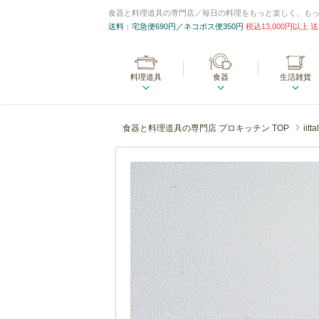
食器と料理道具の専門店／毎日の料理をもっと楽しく、も
送料：宅急便690円／ネコポス便350円
税込13,000円以上
料理道具
食器
生活雑貨
食器と料理道具の専門店 プロキッチン TOP
iitta