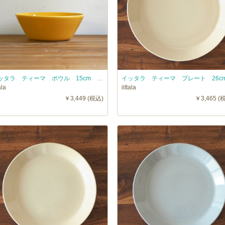
イッタラ ティーマ ボウル 15cm ハニー / iittala TEEMA
ala
iittala
￥3,449 (税込)
￥3,465 (