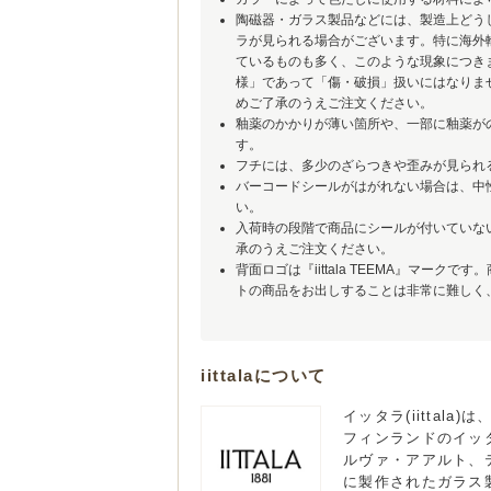
陶磁器・ガラス製品などには、製造上どう
ラが見られる場合がございます。特に海外
ているものも多く、このような現象につき
様」であって「傷・破損」扱いにはなりま
めご了承のうえご注文ください。
釉薬のかかりが薄い箇所や、一部に釉薬が
す。
フチには、多少のざらつきや歪みが見られ
バーコードシールがはがれない場合は、中
い。
入荷時の段階で商品にシールが付いていな
承のうえご注文ください。
背面ロゴは『iittala TEEMA』マー
トの商品をお出しすることは非常に難しく
iittalaについて
イッタラ(iitta
フィンランドのイッ
ルヴァ・アアルト、
に製作されたガラス