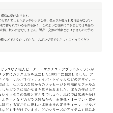
、価格に幅があります。
てもできてしまうポッチや小さな傷、色ムラが見られる場合がござい
法で作られているものも多く、このような現象につきましては商品の
破損」扱いにはなりません。返品・交換の対象となりませんので予め
洗剤などでふやかしてから、 スポンジ等でやさしくこすってくださ
la)は、ガラス吹き職人ピーター・マグナス・アブラハムッソンが
タラ村にガラス工場を設立した1881年に創業しました。ア
ティモ・サルパネヴァ、オイバ・トイッカなどのデザイナー
製品は、壮大な大自然からのメッセージを有機的なフォルム
としたガラスに温かな命を吹き込みました。彼らの作品は年
ないイッタラの象徴と言えるでしょう。現代では伝統を受け
カルティオなどのガラス製品から、食洗機・オーブン・電子
に対応する実用性に優れた北欧食器の定番ティーマ、サルパ
具なども手がけています。どのシリーズのアイテムも組みあ