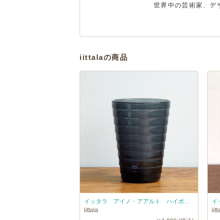
世界中の芸術家、デ
iittalaの商品
イッタラ アイノ・アアルト ハイボール ダークグレー / iittala AinoAalto □
iittala
iitt