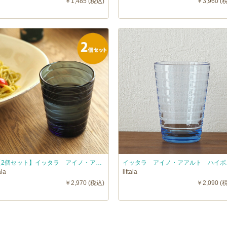
￥1,485 (税込)
￥3,960 (
■【2個セット】イッタラ アイノ・アアルト タンブラー ダークグレー / iittala AinoAalto □
イッタラ アイ
ala
iittala
￥2,970 (税込)
￥2,090 (