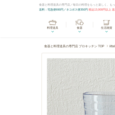
食器と料理道具の専門店／毎日の料理をもっと楽しく、も
送料：宅急便690円／ネコポス便350円
税込13,000円以上
料理道具
食器
生活雑貨
食器と料理道具の専門店 プロキッチン TOP
iitta