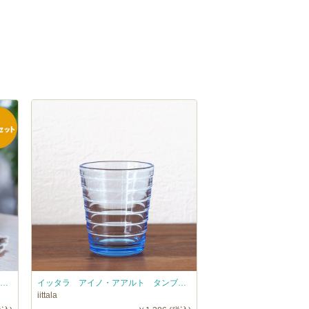
■【2個セット】イッタラ アイノ・アアルト ハイボール クリア / iittala AinoAalto
イッタラ アイノ・アアルト タンブラー アクア / iittala AinoAalto □
iittala