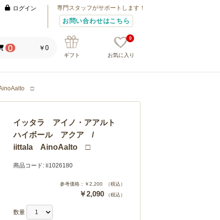
専門スタッフがサポートします！
ログイン
お問い合わせはこちら
0
￥0
0
ギフト
お気に入り
oAalto □
イッタラ アイノ・アアルト
ハイボール アクア /
iittala AinoAalto □
商品コード:
ii1026180
参考価格：
￥2,200
（税込）
￥2,090
（税込）
数量