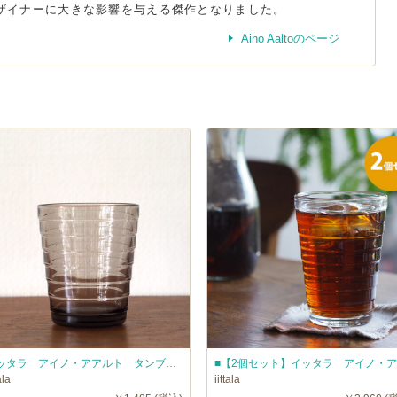
ザイナーに大きな影響を与える傑作となりました。
Aino Aaltoのページ
イッタラ アイノ・アアルト タンブラー リネン / iittala AinoAalto □
ala
iittala