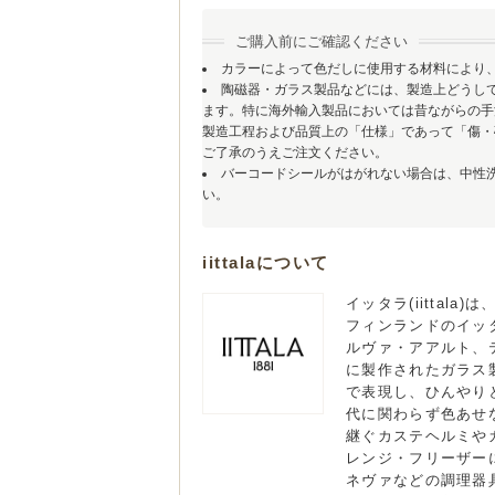
ご購入前にご確認ください
カラーによって色だしに使用する材料により
陶磁器・ガラス製品などには、製造上どうし
ます。特に海外輸入製品においては昔ながらの手
製造工程および品質上の「仕様」であって「傷・
ご了承のうえご注文ください。
バーコードシールがはがれない場合は、中性
い。
iittalaについて
イッタラ(iitta
フィンランドのイッ
ルヴァ・アアルト、
に製作されたガラス
で表現し、ひんやり
代に関わらず色あせ
継ぐカステヘルミや
レンジ・フリーザー
ネヴァなどの調理器