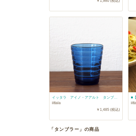
￥1,980 (税込)
イッタラ アイノ・アアルト タンブラー ウルトラマリンブルー / iittala AinoAalto □
iittala
iitt
￥1,485 (税込)
「タンブラー」の商品