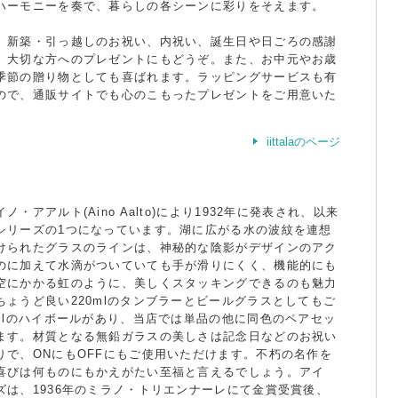
ハーモニーを奏で、暮らしの各シーンに彩りをそえます。
、新築・引っ越しのお祝い、内祝い、誕生日や日ごろの感謝
、大切な方へのプレゼントにもどうぞ。また、お中元やお歳
季節の贈り物としても喜ばれます。ラッピングサービスも有
ので、通販サイトでも心のこもったプレゼントをご用意いた
iittalaのページ
・アアルト(Aino Aalto)により1932年に発表され、以来
シリーズの1つになっています。湖に広がる水の波紋を連想
けられたグラスのラインは、神秘的な陰影がデザインのアク
のに加えて水滴がついていても手が滑りにくく、機能的にも
空にかかる虹のように、美しくスタッキングできるのも魅力
ちょうど良い220mlのタンブラーとビールグラスとしてもご
0mlのハイボールがあり、当店では単品の他に同色のペアセッ
ます。材質となる無鉛ガラスの美しさは記念日などのお祝い
りで、ONにもOFFにもご使用いただけます。不朽の名作を
喜びは何ものにもかえがたい至福と言えるでしょう。アイ
ズは、1936年のミラノ・トリエンナーレにて金賞受賞後、