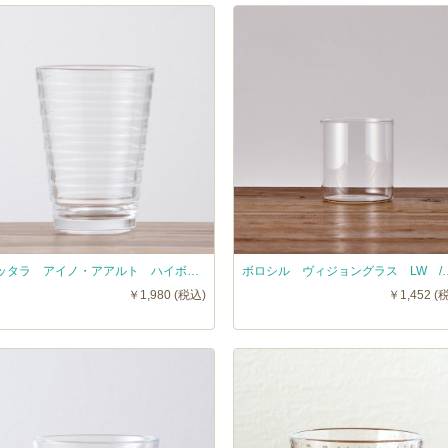
イッタラ アイノ・アアルト ハイボール クリア / iittala AinoAalto
ボロシル ヴィジョングラス LW / BO
￥1,980 (税込)
￥1,452 (