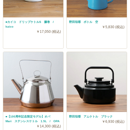
■カイコ ドリップケトルS 籐巻 /
野田琺瑯 ポトル 空
kaico
￥5,830 (税込)
￥17,050 (税込)
■【100周年記念限定モデル】オパ
野田琺瑯 アムケトル ブラック
Mari ステンレスケトル 1.5L / OPA
￥6,930 (税込)
￥14,300 (税込)