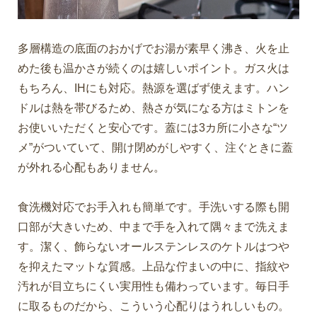
多層構造の底面のおかげでお湯が素早く沸き、火を止
めた後も温かさが続くのは嬉しいポイント。ガス火は
もちろん、IHにも対応。熱源を選ばず使えます。ハン
ドルは熱を帯びるため、熱さが気になる方はミトンを
お使いいただくと安心です。蓋には3カ所に小さな“ツ
メ”がついていて、開け閉めがしやすく、注ぐときに蓋
が外れる心配もありません。
食洗機対応でお手入れも簡単です。手洗いする際も開
口部が大きいため、中まで手を入れて隅々まで洗えま
す。潔く、飾らないオールステンレスのケトルはつや
を抑えたマットな質感。上品な佇まいの中に、指紋や
汚れが目立ちにくい実用性も備わっています。毎日手
に取るものだから、こういう心配りはうれしいもの。