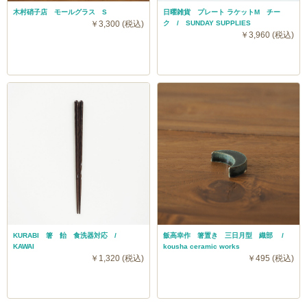
木村硝子店 モールグラス S
日曜雑貨 プレート ラケットM チー
￥3,300 (税込)
ク / SUNDAY SUPPLIES
￥3,960 (税込)
KURABI 箸 飴 食洗器対応 /
飯高幸作 箸置き 三日月型 織部 /
KAWAI
kousha ceramic works
￥1,320 (税込)
￥495 (税込)