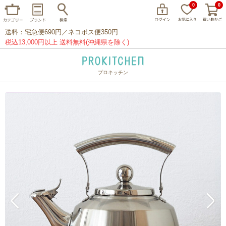
0
0
送料：宅急便690円／ネコポス便350円
税込13,000円以上 送料無料(沖縄県を除く)
プロキッチン
イッタラ
アラビア
クチポール
家事問屋
ウェック
フライパン
プレート
グラス
カトラリー
プロキッチンオリジナル
山田工業所
山一
マリメッコ
つきじ常陸屋
柳宗理
閉じる