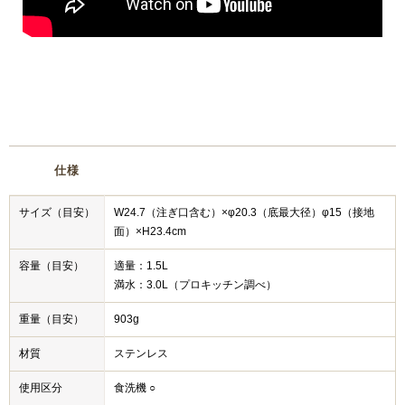
仕様
サイズ（目安）
W24.7（注ぎ口含む）×φ20.3（底最大径）φ15（接地
面）×H23.4cm
容量（目安）
適量：1.5L
満水：3.0L（プロキッチン調べ）
重量（目安）
903g
材質
ステンレス
使用区分
食洗機 ○