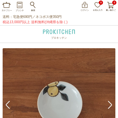
0
0
送料：宅急便690円／ネコポス便350円
税込13,000円以上 送料無料(沖縄県を除く)
プロキッチン
イッタラ
アラビア
クチポール
家事問屋
ウェック
フライパン
プレート
グラス
カトラリー
プロキッチンオリジナル
山田工業所
山一
マリメッコ
つきじ常陸屋
柳宗理
閉じる