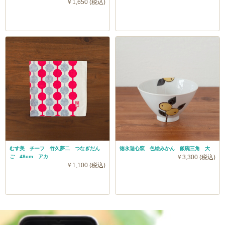
￥1,650 (税込)
むす美 チーフ 竹久夢二 つなぎだん
徳永遊心窯 色絵みかん 飯碗三角 大
ご 48cm アカ
￥3,300 (税込)
￥1,100 (税込)