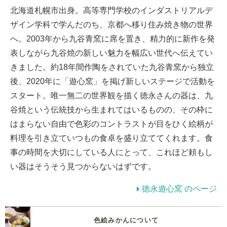
北海道札幌市出身。高等専門学校のインダストリアルデ
ザイン学科で学んだのち、京都へ移り住み焼き物の世界
へ。2003年から九谷青窯に席を置き、精力的に新作を発
表しながら九谷焼の新しい魅力を幅広い世代へ伝えてい
きました。約18年間作陶をされていた九谷青窯から独立
後、2020年に「遊心窯」を掲げ新しいステージで活動を
スタート。唯一無二の世界観を描く徳永さんの器は、九
谷焼という伝統技から生まれてはいるものの、その枠に
はまらない自由で色彩のコントラストが目をひく絵柄が
料理を引き立ていつもの食卓を盛り立ててくれます。食
事の時間を大切にしている人にとって、これほど頼もし
い器はそうそう見つからないはずです。
徳永遊心窯 のページ
色絵みかんについて