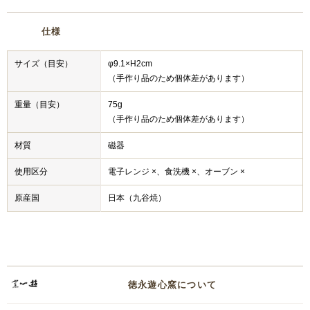
仕様
サイズ（目安）
φ9.1×H2cm
（手作り品のため個体差があります）
重量（目安）
75g
（手作り品のため個体差があります）
材質
磁器
使用区分
電子レンジ ×、食洗機 ×、オーブン ×
原産国
日本（九谷焼）
徳永遊心窯について