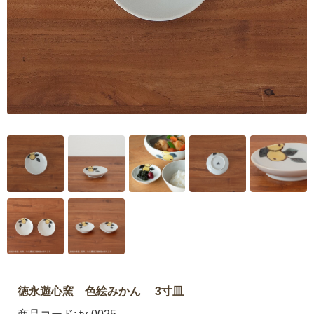
徳永遊心窯 色絵みかん 3寸皿