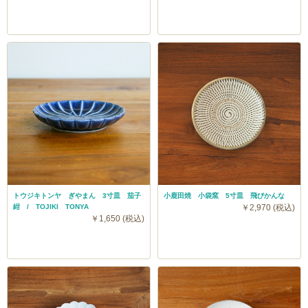
トウジキトンヤ ぎやまん 3寸皿 茄子
小鹿田焼 小袋窯 5寸皿 飛びかんな
紺 / TOJIKI TONYA
￥2,970 (税込)
￥1,650 (税込)