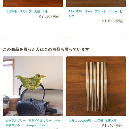
ココチ舎 スリップ 丸皿 4寸
SAKUZAN Sara プレート 14cm ピ
￥2,530 (税込)
ンク
￥1,100 (税込)
この商品を買った人はこの商品も買っています
ピープルツリー リサイクルサリー バー
よろしぃおあがり 大門箸 6膳入り
ド鍋つかみ / People Tree
￥1,540 (税込)