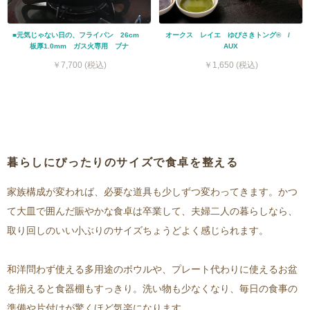
■元気じゃない日の、フライパン 26cm
オークス レイエ ゆびさきトング® /
板厚1.0mm ガス火専用 ブナ
AUX
￥7,700 (税込)
￥1,650 (税込)
暮らしにぴったりのサイズで食卓を整える
家族構成が変われば、必要な道具も少しずつ変わってきます。かつ
て大皿で囲んだ賑やかな食卓は卒業して、夫婦二人の暮らしなら、
取り回しのいい小ぶりのサイズちょうどよく感じられます。
和洋問わず使える多用途のボウルや、プレート代わりに使えるお盆
を揃えると食器棚もすっきり。洗い物も少なくなり、毎日の食事の
準備や片付けが驚くほど気楽になります。