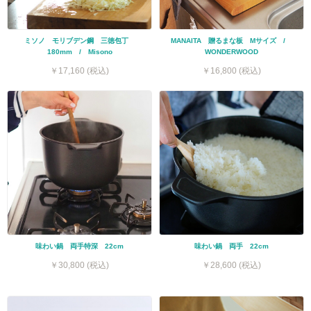
ミソノ モリブデン鋼 三徳包丁
MANAITA 贈るまな板 Mサイズ /
180mm / Misono
WONDERWOOD
￥17,160 (税込)
￥16,800 (税込)
味わい鍋 両手特深 22cm
味わい鍋 両手 22cm
￥30,800 (税込)
￥28,600 (税込)