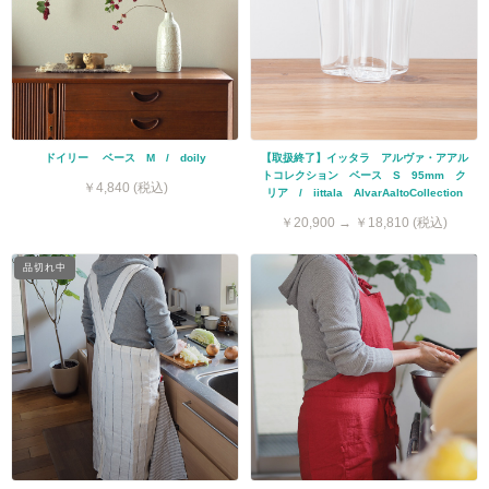
ドイリー ベース M / doily
【取扱終了】イッタラ アルヴァ・アアル
トコレクション ベース S 95mm ク
￥4,840 (税込)
リア / iittala AlvarAaltoCollection
￥20,900 → ￥18,810 (税込)
品切れ中