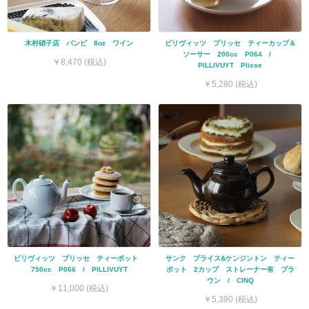
木村硝子店 バンビ 8oz ワイン
ピリヴィッツ プリッセ ティーカップ＆
ソーサー 200cc P064 /
￥8,470 (税込)
PILLIVUYT Plisse
￥5,280 (税込)
ピリヴィッツ プリッセ ティーポット
サンク プライス&ケンジントン ティー
750cc P066 / PILLIVUYT
ポット 2カップ ストレーナー有 ブラ
ウン / CINQ
￥11,000 (税込)
￥5,390 (税込)