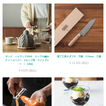
サンク ハイランド2000 ケーブル編み
庖丁工房タダフサ 万能 170mm 三徳
ティーコージー 2カップ用 ライトグレ
￥14,300 (税込)
ー / CINQ
￥4,620 (税込)