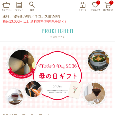
0
0
送料：宅急便690円／ネコポス便350円
税込13,000円以上 送料無料(沖縄県を除く)
プロキッチン
イッタラ
アラビア
クチポール
家事問屋
ウェック
フライパン
プレート
グラス
カトラリー
プロキッチンオリジナル
山田工業所
山一
マリメッコ
つきじ常陸屋
柳宗理
閉じる