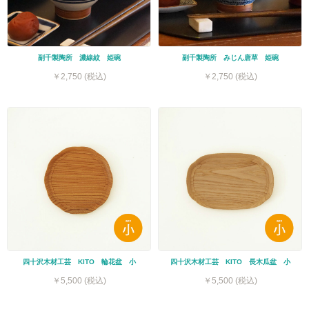
副千製陶所 濃線紋 姫碗
副千製陶所 みじん唐草 姫碗
￥2,750 (税込)
￥2,750 (税込)
四十沢木材工芸 KITO 輪花盆 小
四十沢木材工芸 KITO 長木瓜盆 小
￥5,500 (税込)
￥5,500 (税込)