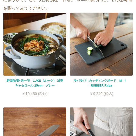
を贈ってみてください。
野田琺瑯×天一印 LUKE（ルーク） 浅型
ラバラバ カッティングボード M /
キャセロール 25cm グレー
RUBBER Raba
￥10,450 (税込)
￥9,240 (税込)