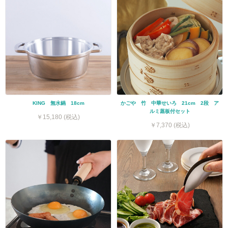
KING 無水鍋 18cm
かごや 竹 中華せいろ 21cm 2段 ア
ルミ蒸板付セット
￥15,180 (税込)
￥7,370 (税込)