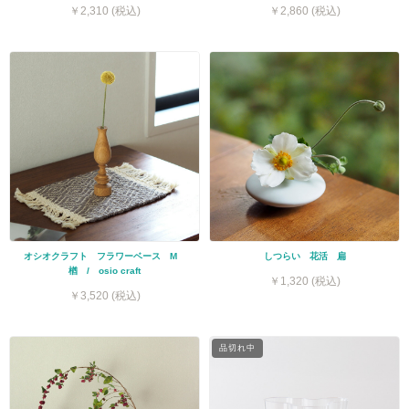
￥2,310 (税込)
￥2,860 (税込)
オシオクラフト フラワーベース M
しつらい 花活 扁
楢 / osio craft
￥1,320 (税込)
￥3,520 (税込)
品切れ中