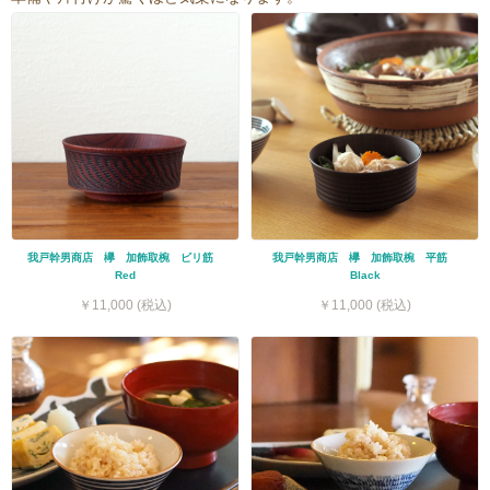
我戸幹男商店 欅 加飾取椀 ビリ筋
我戸幹男商店 欅 加飾取椀 平筋
Red
Black
￥11,000 (税込)
￥11,000 (税込)