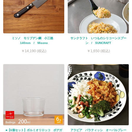
ミソノ モリブデン鋼 小三徳
サンクラフト いつものシリコーンスプー
140mm / Misono
ン / SUNCRAFT
￥14,190 (税込)
￥1,650 (税込)
■【6個セット】ボルミオリロッコ ボデガ
アラビア パラティッシ オーバルプレー