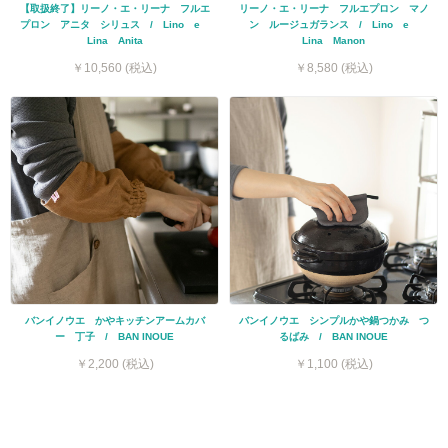
【取扱終了】リーノ・エ・リーナ フルエ
リーノ・エ・リーナ フルエプロン マノ
プロン アニタ シリュス / Lino e
ン ルージュガランス / Lino e
Lina Anita
Lina Manon
￥10,560 (税込)
￥8,580 (税込)
バンイノウエ かやキッチンアームカバ
バンイノウエ シンプルかや鍋つかみ つ
ー 丁子 / BAN INOUE
るばみ / BAN INOUE
￥2,200 (税込)
￥1,100 (税込)