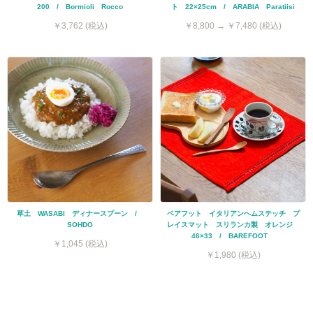
200 / Bormioli Rocco
ト 22×25cm / ARABIA Paratiisi
￥3,762 (税込)
￥8,800 → ￥7,480 (税込)
草土 WASABI ディナースプーン /
ベアフット イタリアンヘムステッチ プ
SOHDO
レイスマット スリランカ製 オレンジ
46×33 / BAREFOOT
￥1,045 (税込)
￥1,980 (税込)