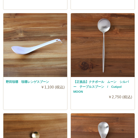
野田琺瑯 琺瑯レンゲスプーン
【正規品】クチポール ムーン シルバ
￥1,100 (税込)
ー テーブルスプーン / Cutipol
MOON
￥2,750 (税込)