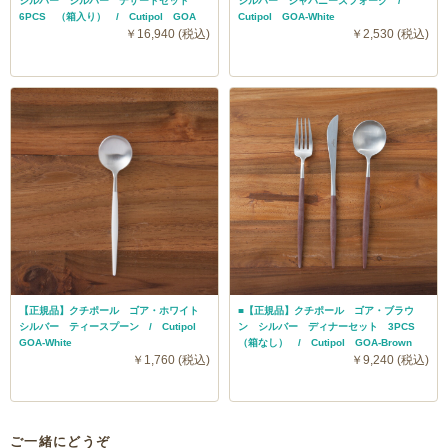
シルバー シルバー デザートセット
シルバー ジャパニーズフォーク /
6PCS （箱入り） / Cutipol GOA
Cutipol GOA-White
￥16,940 (税込)
￥2,530 (税込)
【正規品】クチポール ゴア・ホワイト
■【正規品】クチポール ゴア・ブラウ
シルバー ティースプーン / Cutipol
ン シルバー ディナーセット 3PCS
GOA-White
（箱なし） / Cutipol GOA-Brown
￥1,760 (税込)
￥9,240 (税込)
ご一緒にどうぞ