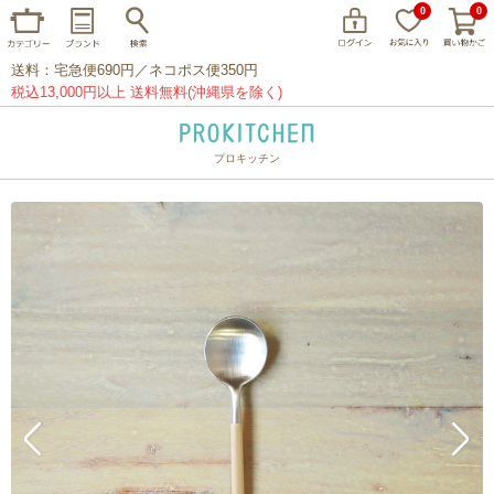
0
0
送料：宅急便690円／ネコポス便350円
税込13,000円以上 送料無料(沖縄県を除く)
プロキッチン
イッタラ
アラビア
クチポール
家事問屋
ウェック
フライパン
プレート
グラス
カトラリー
プロキッチンオリジナル
山田工業所
山一
マリメッコ
つきじ常陸屋
柳宗理
閉じる