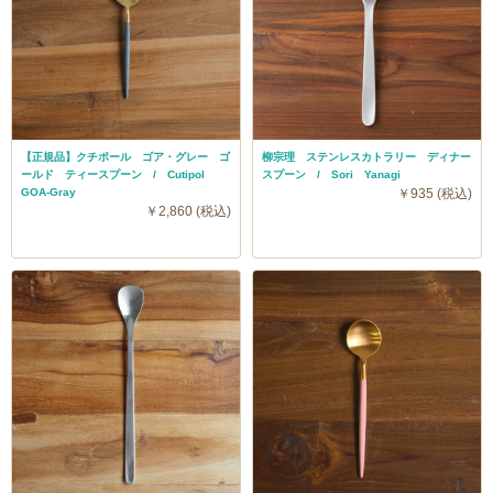
【正規品】クチポール ゴア・グレー ゴ
柳宗理 ステンレスカトラリー ディナー
ールド ティースプーン / Cutipol
スプーン / Sori Yanagi
GOA-Gray
￥935 (税込)
￥2,860 (税込)