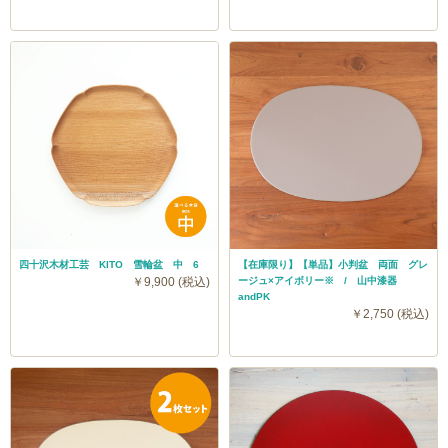
おにぎりやサンドイッチなどの軽食を食べるときのラン
チョンマットとして使ったり、ごはんのお代わりを運ん
だり、ブレイクタイムのティーセットにも使いやすい中
四十沢木材工芸 KITO 雪輪盆 中 6
【在庫限り】【単品】小判盆 両面 グレ
サイズ。
￥9,900 (税込)
ージュ×アイボリー※ / 山中漆器
andPK
￥2,750 (税込)