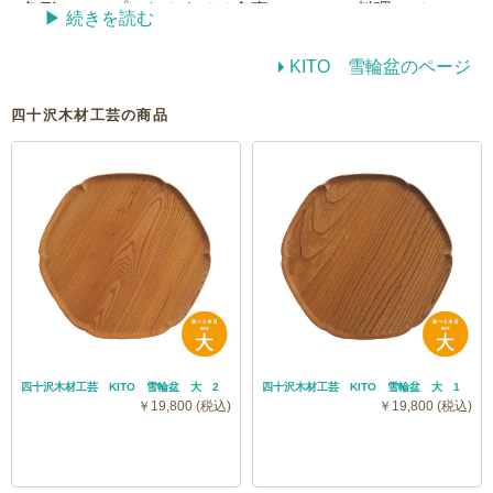
角形のシンプルなカタチは食事のシーン、料理のジャン
▶︎ 続きを読む
ルを限定せず幅広いシーンでお使いいただけます。雪輪
KITO 雪輪盆のページ
盆は一枚板をそのまま削り出して作られています。大き
く目の詰まった材を取り出すには80〜100年の成長木か
四十沢木材工芸の商品
らでないと何枚も取れないそう。市場の中でも100本に1
本あるかという貴重な材ということでとても贅沢な一枚
です。
四十沢木材工芸 KITO 雪輪盆 大 2
四十沢木材工芸 KITO 雪輪盆 大 1
木といっしょに日常を過ごせるように、と名付けた
￥19,800 (税込)
￥19,800 (税込)
KITO(キト)シリーズはブランディングディレクターに大
治将典氏を迎えて誕生しました。80年から130年以上と