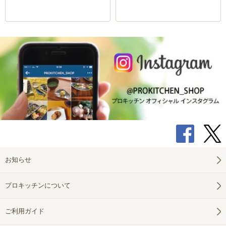
お知らせ
どのサイズも扱いやすい薄さと軽さがあり、底面は食卓
プロキッチンについて
を傷つけないフラットでフチに高さがあるため器のよう
ご利用ガイド
な使い方も楽しめます。料理を運ぶお盆、お菓子を盛り