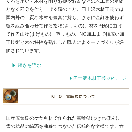
くろを用いて木材を削りお椀やお盆などの木工品の基礎
となる部分を作り上げる職のこと。四十沢木材工芸では
国内外の上質な木材を豊富に持ち、さらに金釘を使わず
板を組み合わせて作る指物(さしもの)、材を円形に曲げ
て作る曲物(まげもの)、刳りもの、NC加工まで幅広い加
工技術と木の特性を熟知した職人によるモノづくりが評
価されています。
▶︎ 続きを読む
四十沢木材工芸 のページ
KITO 雪輪盆について
国産広葉樹のケヤキ材で作られた雪輪盆(ゆきわぼん)。
雪の結晶の輪郭を曲線でつないだ伝統的な文様です。六