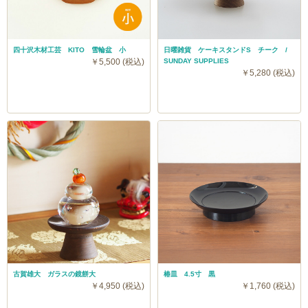
四十沢木材工芸 KITO 雪輪盆 小
日曜雑貨 ケーキスタンドS チーク /
￥5,500 (税込)
SUNDAY SUPPLIES
￥5,280 (税込)
ケーキなどの焼き菓子や和菓子を載せるデザートプレー
トにおすすめの小サイズ。他にもアクセサリートレイと
して使っても素敵です。
古賀雄大 ガラスの鏡餅大
椿皿 4.5寸 黒
￥4,950 (税込)
￥1,760 (税込)