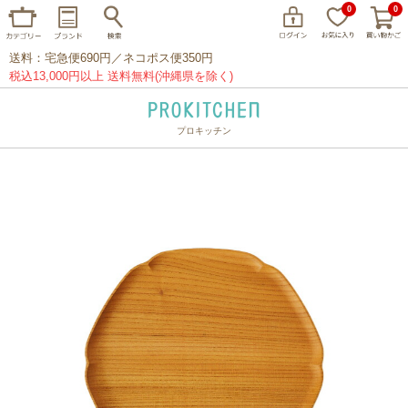
0
0
送料：宅急便690円／ネコポス便350円
税込13,000円以上 送料無料(沖縄県を除く)
プロキッチン
イッタラ
アラビア
クチポール
家事問屋
ウェック
フライパン
プレート
グラス
カトラリー
プロキッチンオリジナル
山田工業所
山一
マリメッコ
つきじ常陸屋
柳宗理
閉じる