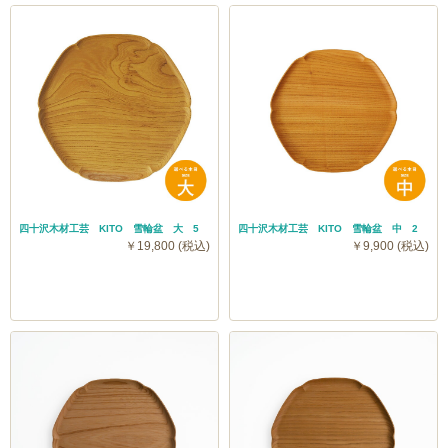
いう長い歳月を経て成長した木を十分に乾燥させた後、
木の特性を最大限に活かしながら作るお盆は日本の伝統
的なカタチからヒントを得ていて、薄さや磨きの丁寧さ
にこだわることで、より洗練した趣のある佇まいに生ま
れ変わります。
天然木はひとつひとつ木目、年輪、色合いが異なりま
す。ところどころに黒い点や節が見受けられる場合がご
やや黄身色を帯びた木肌はキュッと締まり緻密で自然の
ざいますが、それは木が成長してきた年月の証です。木
四十沢木材工芸 KITO 雪輪盆 大 5
四十沢木材工芸 KITO 雪輪盆 中 2
サイクルを感じさせる優雅な木目に魅了されます。やや
￥19,800 (税込)
￥9,900 (税込)
との出会いを楽しみながらお迎えいただき、長くご愛用
外側に開いたフチ周りのなだらかなラインとお盆の周り
いただけましたら嬉しいです。
に同じ曲線を施しているため、まさに雪の結晶が重なっ
ているかのような凝ったデザインです。またこのライン
今回プロキッチンでは大・中サイズに限り、木目・色味
に指をかけながら持ち運びをすると安定感があり、所作
がお選びいただける個別販売をしています。お気に入り
も美しくなります。
の一枚をお選びください。
サイズは大・中・小の3サイズ。