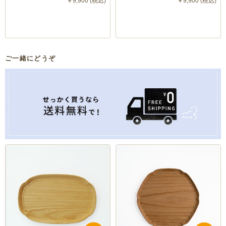
￥9,900 (税込)
￥9,900 (税込)
大と中はお好きな木目を選んでお買い求めいただけま
方を震源とする能登半島地震によって大きな被害を受け
す。
ました。安否を心配してご連絡したところ、これまで通
個別販売について詳しくはこちら▶︎
り商品を取り扱っていただくことが何よりの励みになり
ます。とのお返事をいただきました。私たちにできるこ
ご一緒にどうぞ
お盆として食事を運んだり、家飲みやひとりご飯用にも
とは一人でも多くの方に素晴らしい商品をご紹介しお届
使える大サイズ。おもてなしの席にお茶セットをさりげ
けすること。とても作りが丁寧な上に、自然が育んだ美
なく用意しておくときにも絵になります。
しい木目が魅力的な商品です。暮らしを豊かにしてくれ
る一枚ですのでぜひお手に取ってみてください。
また、本来商品は専用箱に入れてお届けをすることにな
っておりますが、箱を製造する輪島市内の紙箱屋さんも
被災し、製造の再開までしばらくお時間をいただくこと
になりそうです。安定的に製造ができるようになるま
で、箱なしでお届けすることがございます。ご理解のほ
どよろしくお願いいたします。