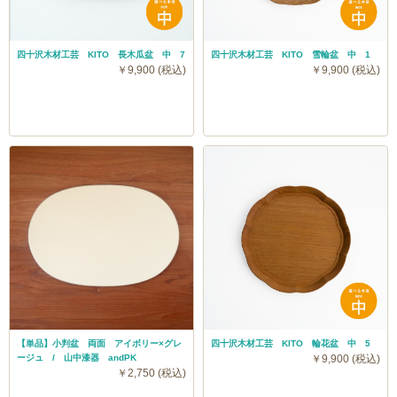
四十沢木材工芸 KITO 長木瓜盆 中 7
四十沢木材工芸 KITO 雪輪盆 中 1
￥9,900 (税込)
￥9,900 (税込)
【単品】小判盆 両面 アイボリー×グレ
四十沢木材工芸 KITO 輪花盆 中 5
ージュ / 山中漆器 andPK
￥9,900 (税込)
￥2,750 (税込)