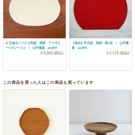
■【2枚セット】小判盆 両面 アイボリ
【単品】半月盆 両面 黒×赤 / 山中漆
ー×グレージュ / 山中漆器 andPK
器 andPK
￥5,060 (税込)
￥2,178 (税込)
この商品を買った人はこの商品も買っています