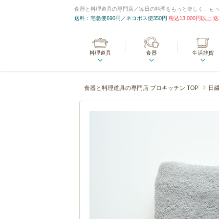
食器と料理道具の専門店／毎日の料理をもっと楽しく、も
送料：宅急便690円／ネコポス便350円
税込13,000円以上
料理道具
食器
生活雑貨
食器と料理道具の専門店 プロキッチン TOP
日