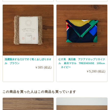
洗濯脱水するだけですぐ乾くおしぼりタオ
むす美 風呂敷 アクアドロップリサイク
ル ブラウン
ル 鈴木マサル TREEHOUSE 100cm
￥385 (税込)
ネイビー
￥5,280 (税込)
この商品を買った人はこの商品も買っています