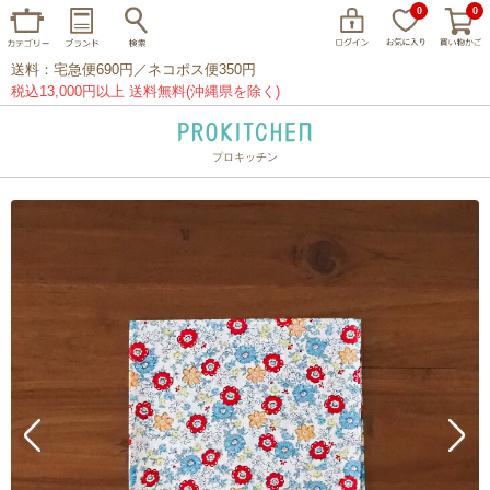
0
0
送料：宅急便690円／ネコポス便350円
税込13,000円以上 送料無料(沖縄県を除く)
プロキッチン
イッタラ
アラビア
クチポール
家事問屋
ウェック
フライパン
プレート
グラス
カトラリー
プロキッチンオリジナル
山田工業所
山一
マリメッコ
つきじ常陸屋
柳宗理
閉じる