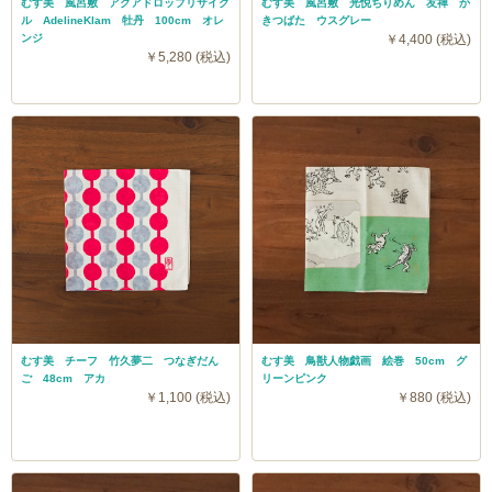
むす美 風呂敷 アクアドロップリサイク
むす美 風呂敷 光悦ちりめん 友禅 か
ル AdelineKlam 牡丹 100cm オレ
きつばた ウスグレー
ンジ
￥4,400 (税込)
￥5,280 (税込)
むす美 チーフ 竹久夢二 つなぎだん
むす美 鳥獣人物戯画 絵巻 50cm グ
ご 48cm アカ
リーンピンク
￥1,100 (税込)
￥880 (税込)