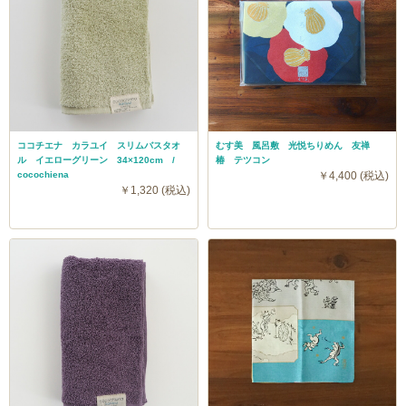
ココチエナ カラユイ スリムバスタオ
むす美 風呂敷 光悦ちりめん 友禅
ル イエローグリーン 34×120cm /
椿 テツコン
cocochiena
￥4,400 (税込)
￥1,320 (税込)