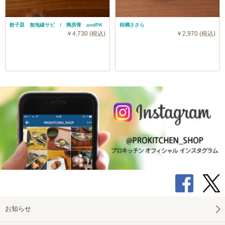
餃子皿 無地縁サビ / 陶房青 andPK
棕櫚ささら
￥4,730 (税込)
￥2,970 (税込)
お知らせ