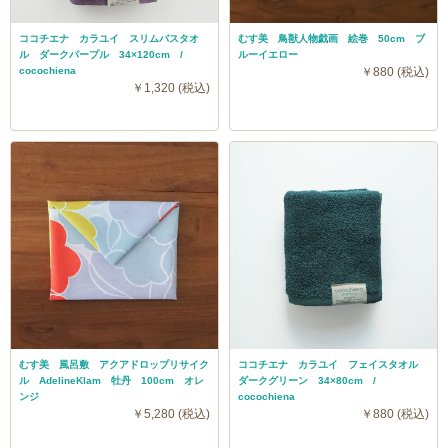
ココチエナ カラユイ スリムバスタオ
むす美 鳥獣人物戯画 絵巻 50cm ブ
ル ダークパープル 34×120cm /
ルーイエロー
cocochiena
￥880 (税込)
￥1,320 (税込)
むす美 風呂敷 アクアドロップリサイク
ココチエナ カラユイ フェイスタオル
ル AdelineKlam 牡丹 100cm オレ
ダークグリーン 34×80cm /
ンジ
cocochiena
￥5,280 (税込)
￥880 (税込)