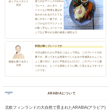
使うのがアベックの26cm
歩くグルメガイド
見目
プレート。おにぎり、ト
ーストなど料理を選ばず
合わせられるのでとても
使いやすい一枚です。シ
ンプルなのでマリメッコ
の取っ手なしコーヒーカ
ップなど華やかな柄の食器と相性も◎
料理が輝くプレートです
今日は疲れたから手抜きごはんって時は、このプレートの出
番です。買ってきたお惣菜やつくりおきの常備菜をちょこち
ょこ盛り付け。まさに手抜きなんだけど、このプレートに盛
植物を愛でる日々
北村
り付けると、とっても美味しそうに輝いて見えるんです♪マジ
ックです。
ARABIAについて
北欧フィンランドの大自然で育まれたARABIA(アラビア)