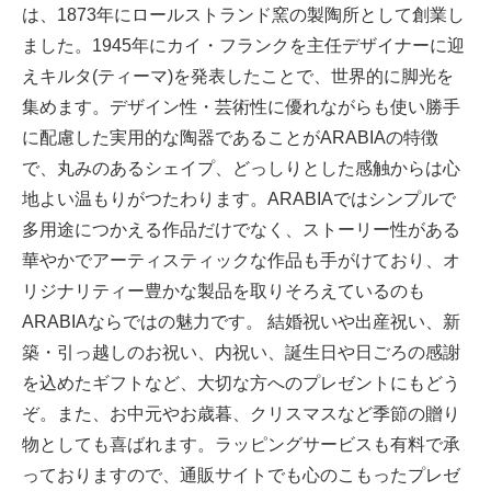
は、1873年にロールストランド窯の製陶所として創業し
ました。1945年にカイ・フランクを主任デザイナーに迎
えキルタ(ティーマ)を発表したことで、世界的に脚光を
集めます。デザイン性・芸術性に優れながらも使い勝手
に配慮した実用的な陶器であることがARABIAの特徴
で、丸みのあるシェイプ、どっしりとした感触からは心
地よい温もりがつたわります。ARABIAではシンプルで
多用途につかえる作品だけでなく、ストーリー性がある
華やかでアーティスティックな作品も手がけており、オ
リジナリティー豊かな製品を取りそろえているのも
ARABIAならではの魅力です。 結婚祝いや出産祝い、新
築・引っ越しのお祝い、内祝い、誕生日や日ごろの感謝
を込めたギフトなど、大切な方へのプレゼントにもどう
ぞ。また、お中元やお歳暮、クリスマスなど季節の贈り
物としても喜ばれます。ラッピングサービスも有料で承
っておりますので、通販サイトでも心のこもったプレゼ