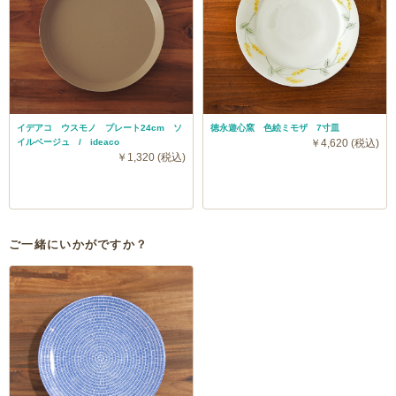
イデアコ ウスモノ プレート24cm ソ
徳永遊心窯 色絵ミモザ 7寸皿
イルベージュ / ideaco
￥4,620 (税込)
￥1,320 (税込)
ご一緒にいかがですか？