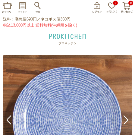
0
0
送料：宅急便690円／ネコポス便350円
税込13,000円以上 送料無料(沖縄県を除く)
プロキッチン
イッタラ
アラビア
クチポール
家事問屋
ウェック
フライパン
プレート
グラス
カトラリー
プロキッチンオリジナル
山田工業所
山一
マリメッコ
つきじ常陸屋
柳宗理
閉じる