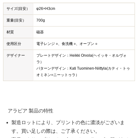
サイズ(目安）
φ26×H3cm
重量(目安）
700g
材質
磁器
使用区分
電子レンジ ○、食洗機 ○、オーブン ○
デザイナー
プレートデザイン：Heikki Orvola(ヘイッキ・オルヴォ
ラ）
パターンデザイン：Kati Tuominen-Niittyla(カティ・トゥ
オミネン=ニーットゥラ）
アラビア 製品の特性
製造ロットにより、プリントの色に濃淡がございま
す。買い足しの際は、ご了承ください。