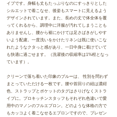
イプです。身幅も丈もたっぷりなのにすっきりとした
シルエットで着こなせ、後姿もスマートに見えるよう
デザインされています。また、長めの丈で体全体を覆
ってくれるから、調理中に洋服が汚れてしまうことも
ありませんし、腰から裾にかけては足さばきがしやす
いよう配慮。一度洗いをかけたリネンは既に使いこな
れたようなクタっと感があり、一日中身に着けていて
も快適に過ごせます。（洗濯後の収縮率は1%程となっ
ています）。
クリーンで落ち着いた印象のブルーは、 性別を問わず
まとっていただける一枚です。腰や首回りの紐は濃紺
色、ストラップとポケットのタグはさりげなくストラ
イプに。プロキッチンスタッフもそれぞれ色違いで愛
用中のマノンのフルエプロン。どのような体格の方で
もカッコよく着こなせるエプロンですので、プレゼン