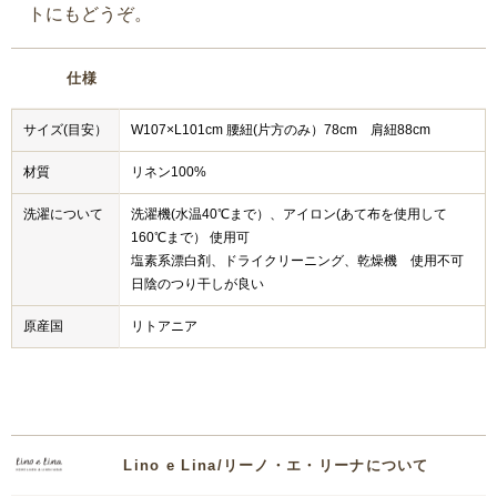
トにもどうぞ。
仕様
サイズ(目安）
W107×L101cm 腰紐(片方のみ）78cm 肩紐88cm
材質
リネン100%
洗濯について
洗濯機(水温40℃まで）、アイロン(あて布を使用して
160℃まで） 使用可
塩素系漂白剤、ドライクリーニング、乾燥機 使用不可
日陰のつり干しが良い
原産国
リトアニア
Lino e Lina/リーノ・エ・リーナについて