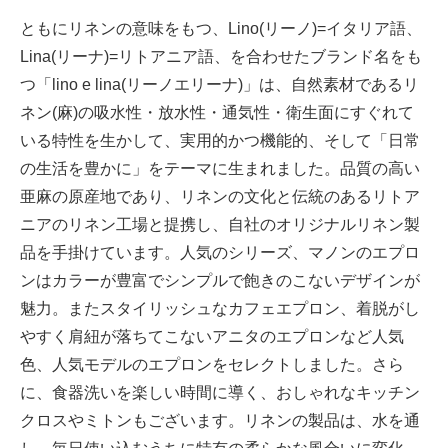
ともにリネンの意味をもつ、Lino(リーノ)=イタリア語、
Lina(リーナ)=リトアニア語、を合わせたブランド名をも
つ「lino e lina(リーノエリーナ)」は、自然素材であるリ
ネン(麻)の吸水性・放水性・通気性・衛生面にすぐれて
いる特性を生かして、実用的かつ機能的、そして「日常
の生活を豊かに」をテーマに生まれました。品質の高い
亜麻の原産地であり、リネンの文化と伝統のあるリトア
ニアのリネン工場と提携し、自社のオリジナルリネン製
品を手掛けています。人気のシリーズ、マノンのエプロ
ンはカラーが豊富でシンプルで飽きのこないデザインが
魅力。またスタイリッシュなカフェエプロン、着脱がし
やすく肩紐が落ちてこないアニタのエプロンなど人気
色、人気モデルのエプロンをセレクトしました。さら
に、食器洗いを楽しい時間に導く、おしゃれなキッチン
クロスやミトンもございます。リネンの製品は、水を通