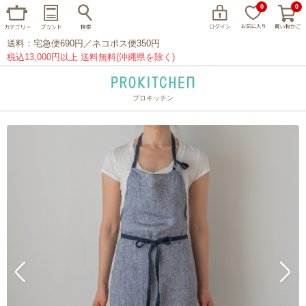
0
0
送料：宅急便690円／ネコポス便350円
税込13,000円以上 送料無料(沖縄県を除く)
プロキッチン
イッタラ
アラビア
クチポール
家事問屋
ウェック
フライパン
プレート
グラス
カトラリー
プロキッチンオリジナル
山田工業所
山一
マリメッコ
つきじ常陸屋
柳宗理
閉じる