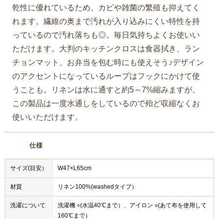
乾性に優れているため、カビや雑菌の繁殖も抑えてく
れます。繊維の奥まで汚れが入り込みにくい特性を持
っているので汚れ落ちも◎。毎日気持ちよくお使いい
ただけます。大判のキッチンクロスは食器拭き、ラン
チョンマット、お弁当を包む時にも使えそう♪デザイン
のアクセントになっているループはフックにかけて使
うことも。リネンは水に通すと約5～7%縮みますが、
この製品は一度水通しをしているので殆ど収縮なくお
使いいただけます。
仕様
サイズ(目安）
W47×L65cm
材質
リネン100%(washedタイプ）
洗濯について
洗濯機 ○(水温40℃まで）、アイロン ○(あて布を使用して
160℃まで）