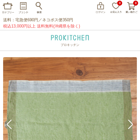
0
0
送料：宅急便690円／ネコポス便350円
税込13,000円以上 送料無料(沖縄県を除く)
プロキッチン
イッタラ
アラビア
クチポール
家事問屋
ウェック
フライパン
プレート
グラス
カトラリー
プロキッチンオリジナル
山田工業所
山一
マリメッコ
つきじ常陸屋
柳宗理
閉じる