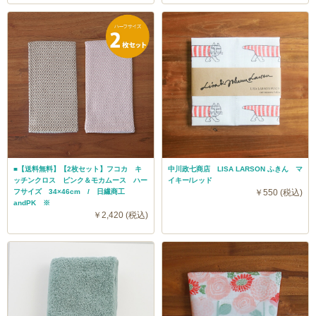
■【送料無料】【2枚セット】フコカ キ
中川政七商店 LISA LARSON ふきん マ
ッチンクロス ピンク＆モカムース ハー
イキー/レッド
フサイズ 34×46cm / 日繊商工
￥550 (税込)
andPK ※
￥2,420 (税込)