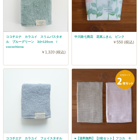
ココチエナ カラユイ スリムバスタオ
中川政七商店 花束ふきん ピンク
ル ブルーグリーン 34×120cm /
￥550 (税込)
cocochiena
￥1,320 (税込)
ココチエナ カラユイ フェイスタオル
■【送料無料】【2枚セット】フコカ キ