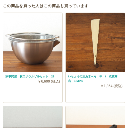
この商品を買った人はこの商品も買っています
家事問屋 横口ボウルザルセット 26
いちょうの三角木べら 中 / 双葉商
￥6,600 (税込)
店 andPK
￥1,364 (税込)