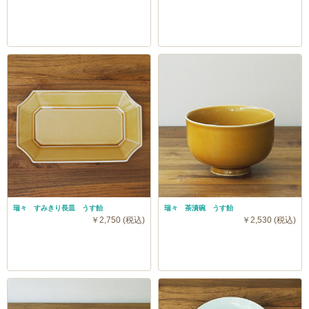
瑞々 すみきり長皿 うす飴
瑞々 茶漬碗 うす飴
￥2,750 (税込)
￥2,530 (税込)