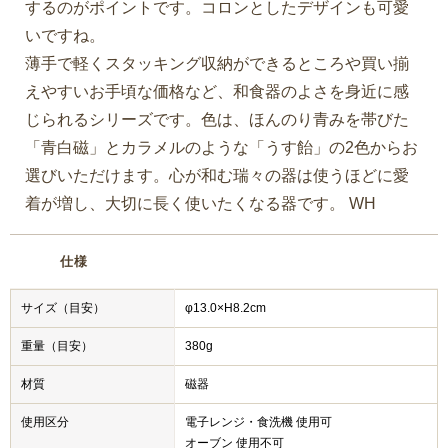
するのがポイントです。コロンとしたデザインも可愛
いですね。
薄手で軽くスタッキング収納ができるところや買い揃
えやすいお手頃な価格など、和食器のよさを身近に感
じられるシリーズです。色は、ほんのり青みを帯びた
「青白磁」とカラメルのような「うす飴」の2色からお
選びいただけます。心が和む瑞々の器は使うほどに愛
着が増し、大切に長く使いたくなる器です。 WH
仕様
サイズ（目安）
φ13.0×H8.2cm
重量（目安）
380g
材質
磁器
使用区分
電子レンジ・食洗機 使用可
オーブン 使用不可