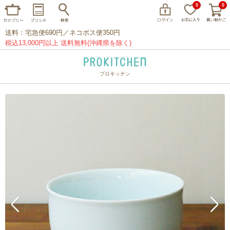
0
0
送料：宅急便690円／ネコポス便350円
税込13,000円以上 送料無料(沖縄県を除く)
プロキッチン
イッタラ
アラビア
クチポール
家事問屋
ウェック
フライパン
プレート
グラス
カトラリー
プロキッチンオリジナル
山田工業所
山一
マリメッコ
つきじ常陸屋
柳宗理
閉じる