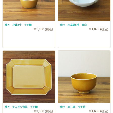
瑞々 小鉢3寸 うす飴
瑞々 木瓜鉢5寸 青白
￥1,100 (税込)
￥1,870 (税込)
瑞々 すみきり角皿 うす飴
瑞々 めし碗 うす飴
￥3,850 (税込)
￥1,650 (税込)