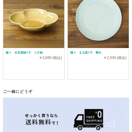
瑞々 木瓜長鉢7寸 うす飴
瑞々 まる皿7寸 青白
￥3,080 (税込)
￥2,530 (税込)
ご一緒にどうぞ