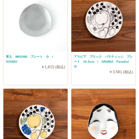
草土 WASABI プレート 小 /
アラビア ブラック パラティッシ プレ
SOHDO
ート 16.5cm / ARABIA Paratiisi
￥1,815 (税込)
※
￥3,581 (税込)