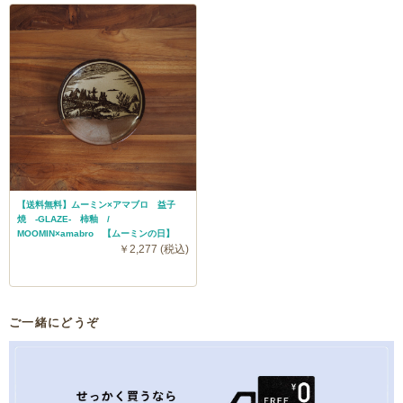
【送料無料】ムーミン×アマブロ 益子
焼 -GLAZE- 柿釉 /
MOOMIN×amabro 【ムーミンの日】
￥2,277 (税込)
ご一緒にどうぞ