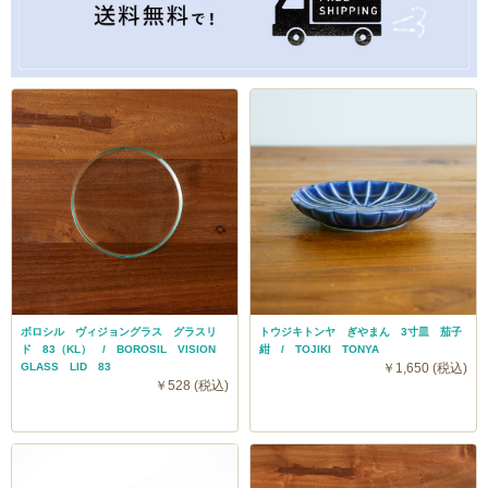
ボロシル ヴィジョングラス グラスリ
トウジキトンヤ ぎやまん 3寸皿 茄子
ド 83（KL） / BOROSIL VISION
紺 / TOJIKI TONYA
GLASS LID 83
￥1,650 (税込)
￥528 (税込)