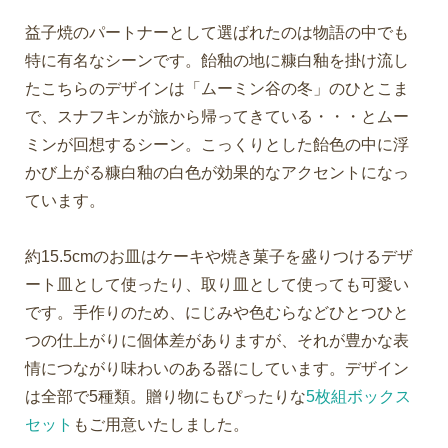
益子焼のパートナーとして選ばれたのは物語の中でも
特に有名なシーンです。飴釉の地に糠白釉を掛け流し
たこちらのデザインは「ムーミン谷の冬」のひとこま
で、スナフキンが旅から帰ってきている・・・とムー
ミンが回想するシーン。こっくりとした飴色の中に浮
かび上がる糠白釉の白色が効果的なアクセントになっ
ています。
約15.5cmのお皿はケーキや焼き菓子を盛りつけるデザ
ート皿として使ったり、取り皿として使っても可愛い
です。手作りのため、にじみや色むらなどひとつひと
つの仕上がりに個体差がありますが、それが豊かな表
情につながり味わいのある器にしています。デザイン
は全部で5種類。贈り物にもぴったりな
5枚組ボックス
セット
もご用意いたしました。