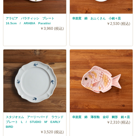
アラビア パラティッシ プレート
幸楽窯 錦 おふくさん 小銘々皿
16.5cm / ARABIA Paratiisi
￥2,530 (税込)
￥3,960 (税込)
スタジオエム アーリーバード ラウンド
幸楽窯 錦 薄桜釉 金叩 鯛形 銘々皿
プレート L / STUDIO M' EARLY
￥2,310 (税込)
BIRD
￥3,520 (税込)