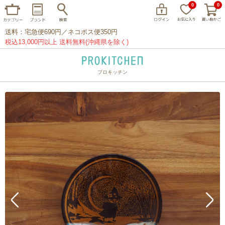
0
0
送料：宅急便690円／ネコポス便350円
税込13,000円以上 送料無料(沖縄県を除く)
プロキッチン
イッタラ
アラビア
クチポール
家事問屋
ウェック
フライパン
プレート
グラス
カトラリー
プロキッチンオリジナル
山田工業所
山一
マリメッコ
つきじ常陸屋
柳宗理
閉じる