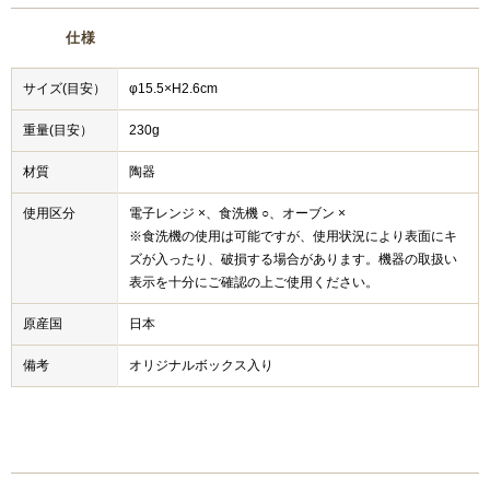
仕様
サイズ(目安）
φ15.5×H2.6cm
重量(目安）
230g
材質
陶器
使用区分
電子レンジ ×、食洗機 ○、オーブン ×
※食洗機の使用は可能ですが、使用状況により表面にキ
ズが入ったり、破損する場合があります。機器の取扱い
表示を十分にご確認の上ご使用ください。
原産国
日本
備考
オリジナルボックス入り