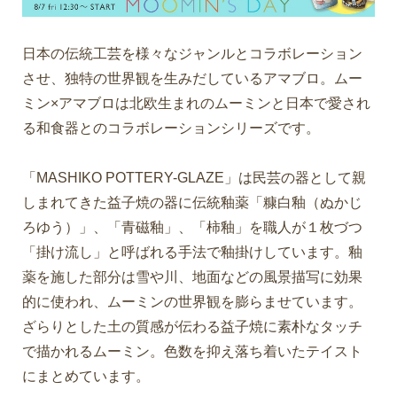
日本の伝統工芸を様々なジャンルとコラボレーション
させ、独特の世界観を生みだしているアマブロ。ムー
ミン×アマブロは北欧生まれのムーミンと日本で愛され
る和食器とのコラボレーションシリーズです。
「MASHIKO POTTERY-GLAZE」は民芸の器として親
しまれてきた益子焼の器に伝統釉薬「糠白釉（ぬかじ
ろゆう）」、「青磁釉」、「柿釉」を職人が１枚づつ
「掛け流し」と呼ばれる手法で釉掛けしています。釉
薬を施した部分は雪や川、地面などの風景描写に効果
的に使われ、ムーミンの世界観を膨らませています。
ざらりとした土の質感が伝わる益子焼に素朴なタッチ
で描かれるムーミン。色数を抑え落ち着いたテイスト
にまとめています。