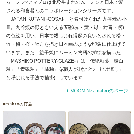
ムーミン×アマブロは北欧生まれのムーミンと日本で愛
される和食器とのコラボレーションシリーズです。
「JAPAN KUTANI -GOSAI-」と名付けられた九谷焼の小
皿。九谷焼の顔ともいえる五彩(赤・黄・緑・紺青・紫)
の色絵を用い、日本で親しまれ縁起の良いとされる松・
竹・梅・桜・牡丹を描き日本画のような印象に仕上げて
います。また、益子焼にムーミン物語の挿絵を描いた
「MASHIKO POTTERY-GLAZE-」は、伝統釉薬「糠白
釉」「青磁釉」「柿釉」を職人が1点づつ「掛け流し」
と呼ばれる手法で釉掛けしています。
MOOMIN×amabroのページ
amabroの商品