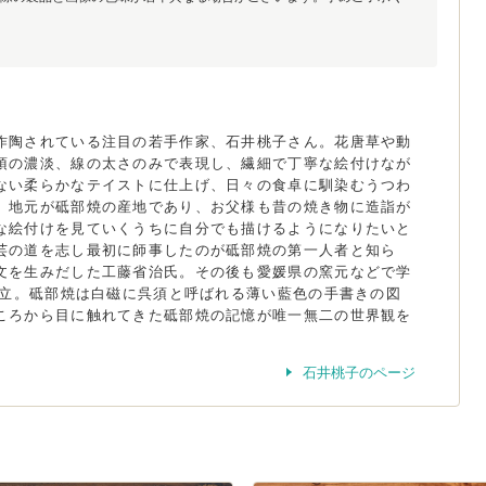
作陶されている注目の若手作家、石井桃子さん。花唐草や動
須の濃淡、線の太さのみで表現し、繊細で丁寧な絵付けなが
ない柔らかなテイストに仕上げ、日々の食卓に馴染むうつわ
。地元が砥部焼の産地であり、お父様も昔の焼き物に造詣が
な絵付けを見ていくうちに自分でも描けるようになりたいと
芸の道を志し最初に師事したのが砥部焼の第一人者と知ら
文を生みだした工藤省治氏。その後も愛媛県の窯元などで学
に独立。砥部焼は白磁に呉須と呼ばれる薄い藍色の手書きの図
ころから目に触れてきた砥部焼の記憶が唯一無二の世界観を
石井桃子のページ