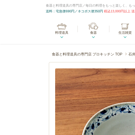
食器と料理道具の専門店／毎日の料理をもっと楽しく、も
送料：宅急便690円／ネコポス便350円
税込13,000円以上
料理道具
食器
生活雑貨
食器と料理道具の専門店 プロキッチン TOP
石