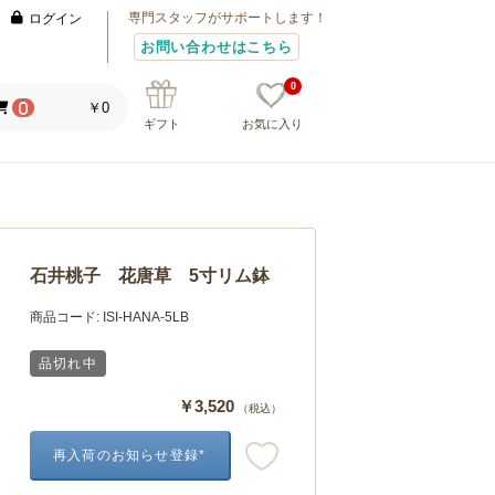
専門スタッフがサポートします！
ログイン
お問い合わせはこちら
0
￥0
0
ギフト
お気に入り
石井桃子 花唐草 5寸リム鉢
商品コード:
ISI-HANA-5LB
品切れ中
￥3,520
（税込）
再入荷のお知らせ登録*