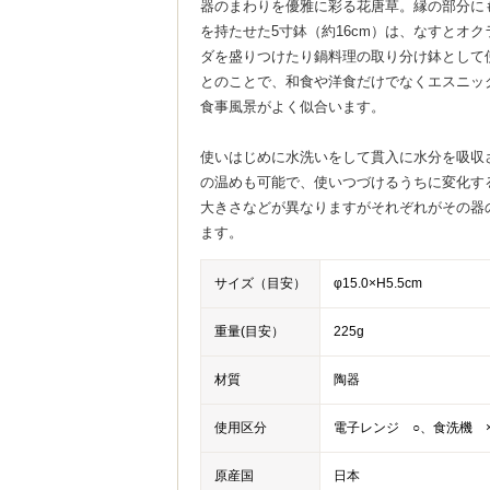
器のまわりを優雅に彩る花唐草。縁の部分に
を持たせた5寸鉢（約16cm）は、なすとオ
ダを盛りつけたり鍋料理の取り分け鉢として
とのことで、和食や洋食だけでなくエスニッ
食事風景がよく似合います。
使いはじめに水洗いをして貫入に水分を吸収
の温めも可能で、使いつづけるうちに変化す
大きさなどが異なりますがそれぞれがその器
ます。
サイズ（目安）
φ15.0×H5.5cm
重量(目安）
225g
材質
陶器
使用区分
電子レンジ ○、食洗機 
原産国
日本