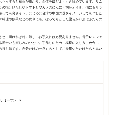
もうっすらと釉薬が掛かり、全体をほどよく引き締めています。リム
クラの揚げびたしやトマトとワカメのにんにく胡麻オイル、他にもサラ
使っても良さそう。はじめは台湾や中国の器をイメージして制作した
ク料理や飲茶などの食卓にも。ぽってりとした柔らかい形はふだんの
させて頂ければ特に難しいお手入れは必要ありません。電子レンジで
る風合いも楽しみのひとつ。手作りのため、模様の入り方、色合い、
の持ち味です。自分だけの一点ものとしてご愛用いただけたらと思い
×、オーブン ×