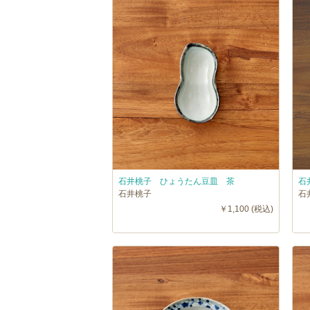
石井桃子 ひょうたん豆皿 茶
石
石井桃子
石
￥1,100 (税込)