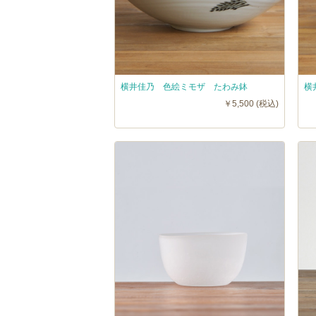
横井佳乃 色絵ミモザ たわみ鉢
横
￥5,500 (税込)