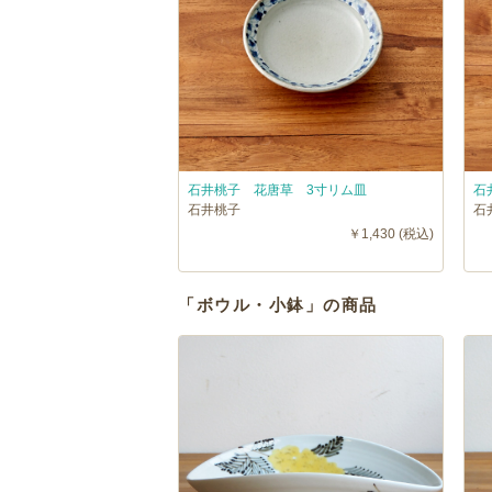
石井桃子 花唐草 3寸リム皿
石
石井桃子
石
￥1,430 (税込)
「ボウル・小鉢」の商品