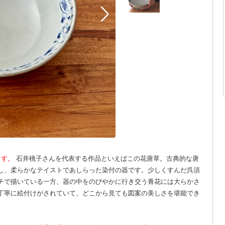
ます。
石井桃子さんを代表する作品といえばこの花唐草。古典的な唐
し、柔らかなテイストであしらった染付の器です。少しくすんだ呉須
チで描いている一方、器の中をのびやかに行き交う青花には大らかさ
丁寧に絵付けがされていて、どこから見ても図案の美しさを堪能でき