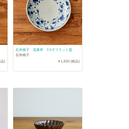
石井桃子 花唐草 3.5寸フラット皿
石井桃子
税込)
￥1,650 (税込)