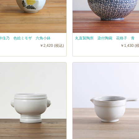
井佳乃 色絵ミモザ 六角小鉢
丸直製陶所 染付陶碗 花格子 青
￥2,420 (税込)
￥1,430 (