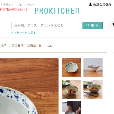
新規会員登録
っと美味しく プロキッチン
 送料無料(沖縄県を除く)
» ブランドから探す
井桃子
石井桃子 花唐草 5寸リム鉢