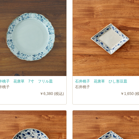
井桃子 花唐草 7寸 フリル皿
石井桃子 花唐草 ひし形豆皿
井桃子
石井桃子
￥6,380 (税込)
￥1,650 (