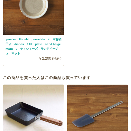
yumiko iihoshi porcelain × 木村硝
子店 dishes 140 plate sand beige
matte / ディシィーズ サンドベージ
ュ マット
￥2,200 (税込)
この商品を買った人はこの商品も買っています