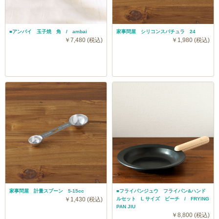
■アンバイ 玉子焼 角 / ambai
家事問屋 シリコンスパチュラ 24
￥7,480 (税込)
￥1,980 (税込)
家事問屋 計量スプーン 5-15cc
■フライパンジュウ フライパン&ハンド
￥1,430 (税込)
ルセット L サイズ ビーチ / FRYING
PAN JIU
￥8,800 (税込)