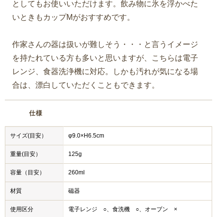
としてもお使いいただけます。飲み物に氷を浮かべた
いときもカップMがおすすめです。
作家さんの器は扱いが難しそう・・・と言うイメージ
を持たれている方も多いと思いますが、こちらは電子
レンジ、食器洗浄機に対応。しかも汚れが気になる場
合は、漂白していただくこともできます。
仕様
サイズ(目安）
φ9.0×H6.5cm
重量(目安）
125g
容量（目安）
260ml
材質
磁器
使用区分
電子レンジ ○、食洗機 ○、オーブン ×