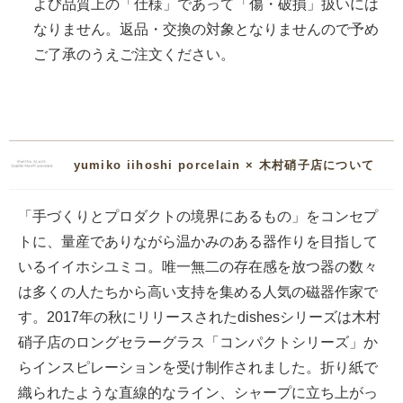
よび品質上の「仕様」であって「傷・破損」扱いには
なりません。返品・交換の対象となりませんので予め
ご了承のうえご注文ください。
yumiko iihoshi porcelain × 木村硝子店について
「手づくりとプロダクトの境界にあるもの」をコンセプ
トに、量産でありながら温かみのある器作りを目指して
いるイイホシユミコ。唯一無二の存在感を放つ器の数々
は多くの人たちから高い支持を集める人気の磁器作家で
す。2017年の秋にリリースされたdishesシリーズは木村
硝子店のロングセラーグラス「コンパクトシリーズ」か
らインスピレーションを受け制作されました。折り紙で
織られたような直線的なライン、シャープに立ち上がっ