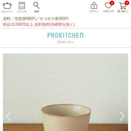
0
0
送料：宅急便690円／ネコポス便350円
税込13,000円以上 送料無料(沖縄県を除く)
プロキッチン
イッタラ
アラビア
クチポール
家事問屋
ウェック
フライパン
プレート
グラス
カトラリー
プロキッチンオリジナル
山田工業所
山一
マリメッコ
つきじ常陸屋
柳宗理
閉じる