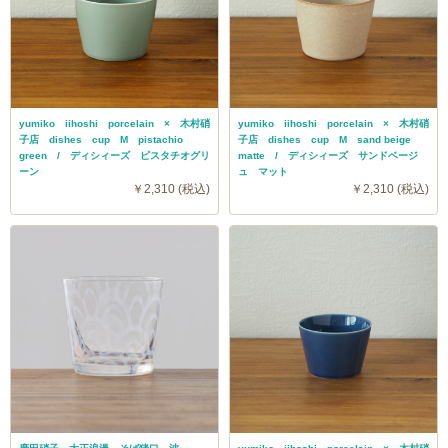
yumiko iihoshi porcelain × 木村硝
yumiko iihoshi porcelain × 木村硝
子店 dishes cup M pistachio
子店 dishes cup M sand beige
green / ディシィーズ ピスタチオグリ
matte / ディシィーズ サンドベージ
ーン
ュ マット
￥2,310 (税込)
￥2,310 (税込)