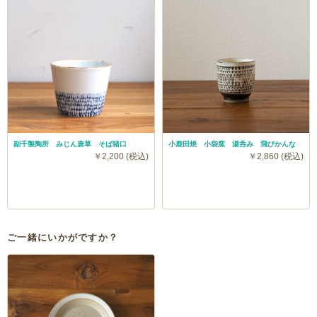
副千製陶所 みじん唐草 そば猪口
小鹿田焼 小袋窯 湯呑み 飛びかんな
￥2,200 (税込)
￥2,860 (税込)
ご一緒にいかがですか？