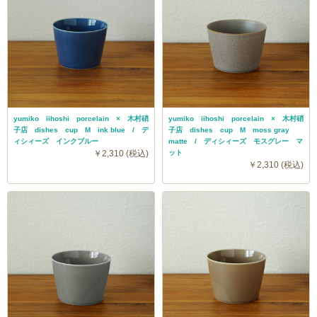
yumiko iihoshi porcelain × 木村硝
yumiko iihoshi porcelain × 木村硝
子店 dishes cup M ink blue / デ
子店 dishes cup M moss gray
ィシィーズ インクブルー
matte / ディシィーズ モスグレー マ
￥2,310 (税込)
ット
￥2,310 (税込)