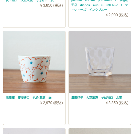
廣田硝子 大正浪漫 そば猪口 波
yumiko iihoshi porcelain × 木村硝
￥3,850 (税込)
子店 dishes cup S ink blue / デ
ィシィーズ インクブルー
￥2,090 (税込)
堀畑蘭 蕎麦猪口 色絵 花雲 赤
廣田硝子 大正浪漫 そば猪口 水玉
￥2,970 (税込)
￥3,850 (税込)