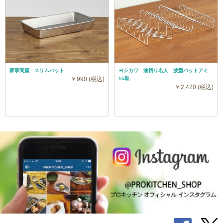
家事問屋 スリムバット
ヨシカワ 油切り名人 波型バットアミ
￥990 (税込)
15取
￥2,420 (税込)