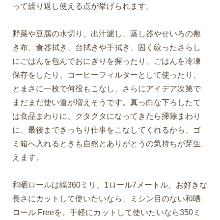
って繰り返し使える点が挙げられます。
野菜や豆腐の水切り、出汁濾し、蒸し器やせいろの敷
き布、食器拭き、台拭きや手拭き、固く絞ったさらし
にごはんを包んでおにぎりを握ったり、ごはんを冷凍
保存をしたり、コーヒーフィルターとして使ったり、
とまさに一枚で何役もこなし、さらにアイデア次第で
まだまだ使い道が増えそうです。真っ白な下ろしたて
は食品まわりに、クタクタになってきたら掃除まわり
に、最後まできっちり仕事をこなしてくれるから、ゴ
ミ箱へ入れるときも自然とありがとうの気持ちが芽生
えます。
和晒ロールは幅360ミリ、1ロール7メートル。お好きな
長さにカットして使いたいなら、ミシン目のない和晒
ロール Freeを。手軽にカットして使いたいなら350ミ