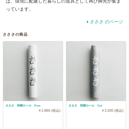
は、環境に配慮した暮らしの道具として再び脚光が集ま
っています。
さささ のページ
さささの商品
さささ 和晒ロール Free
さささ 和晒ロール Cut
￥2,860 (税込)
￥3,300 (税込)