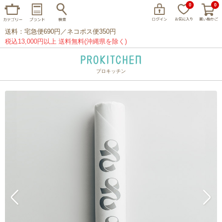
0
0
送料：宅急便690円／ネコポス便350円
税込13,000円以上 送料無料(沖縄県を除く)
プロキッチン
イッタラ
アラビア
クチポール
家事問屋
ウェック
フライパン
プレート
グラス
カトラリー
プロキッチンオリジナル
山田工業所
山一
マリメッコ
つきじ常陸屋
柳宗理
閉じる