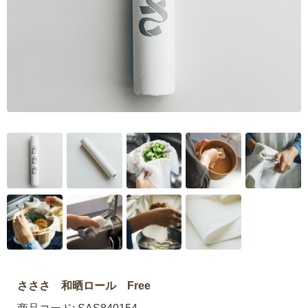
さささ 和晒ロール Free