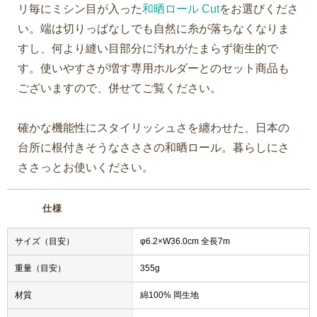
リ毎にミシン目が入った
和晒ロール Cut
をお選びくださ
い。端は切りっぱなしでも自然に糸が落ちなくなりま
すし、何より縫い目部分に汚れがたまらず衛生的で
す。使いやすさが増す専用ホルダーとのセット商品も
ございますので、併せてご覧ください。
確かな機能性にスタイリッシュさを纏わせた、日本の
台所に根付きそうなさささの和晒ロール。暮らしにさ
ささっとお使いください。
仕様
サイズ（目安）
φ6.2×W36.0cm 全長7m
重量（目安）
355g
材質
綿100% 岡生地