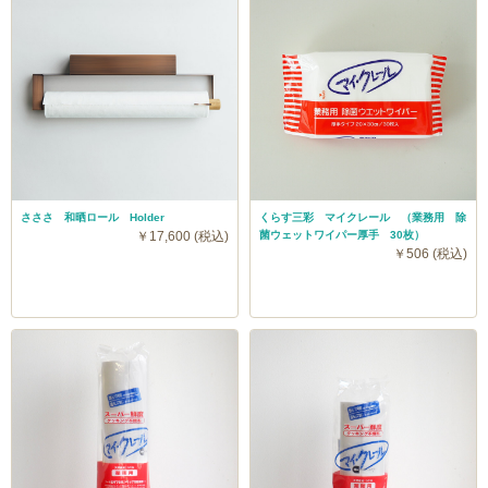
さささ 和晒ロール Holder
くらす三彩 マイクレール （業務用 除
￥17,600 (税込)
菌ウェットワイパー厚手 30枚）
￥506 (税込)