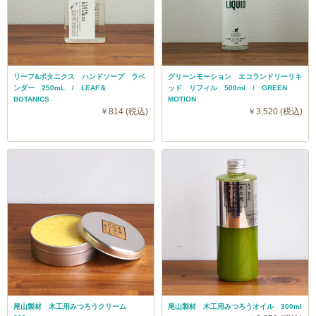
リーフ&ボタニクス ハンドソープ ラベ
グリーンモーション エコランドリーリキ
ンダー 250mL / LEAF＆
ッド リフィル 500ml / GREEN
BOTANICS
MOTION
￥814 (税込)
￥3,520 (税込)
尾山製材 木工用みつろうクリーム
尾山製材 木工用みつろうオイル 300ml