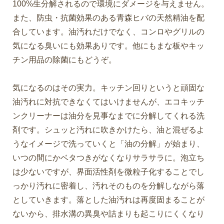
100%生分解されるので環境にダメージを与えません。
また、防虫・抗菌効果のある青森ヒバの天然精油を配
合しています。油汚れだけでなく、コンロやグリルの
気になる臭いにも効果ありです。他にもまな板やキッ
チン用品の除菌にもどうぞ。
気になるのはその実力。キッチン回りというと頑固な
油汚れに対抗できなくてはいけませんが、エコキッチ
ンクリーナーは油分を見事なまでに分解してくれる洗
剤です。シュッと汚れに吹きかけたら、油と混ぜるよ
うなイメージで洗っていくと「油の分解」が始まり、
いつの間にかベタつきがなくなりサラサラに。泡立ち
は少ないですが、界面活性剤を微粒子化することでし
っかり汚れに密着し、汚れそのものを分解しながら落
としていきます。落とした油汚れは再度固まることが
ないから、排水溝の異臭や詰まりも起こりにくくなり