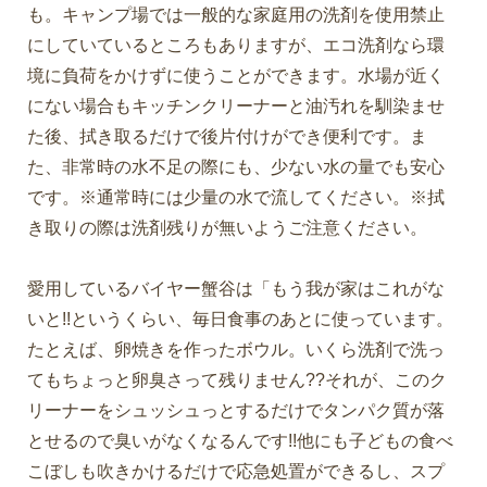
も。キャンプ場では一般的な家庭用の洗剤を使用禁止
にしていているところもありますが、エコ洗剤なら環
境に負荷をかけずに使うことができます。水場が近く
にない場合もキッチンクリーナーと油汚れを馴染ませ
た後、拭き取るだけで後片付けができ便利です。ま
た、非常時の水不足の際にも、少ない水の量でも安心
です。※通常時には少量の水で流してください。※拭
き取りの際は洗剤残りが無いようご注意ください。
愛用しているバイヤー蟹谷は「もう我が家はこれがな
いと!!というくらい、毎日食事のあとに使っています。
たとえば、卵焼きを作ったボウル。いくら洗剤で洗っ
てもちょっと卵臭さって残りません??それが、このク
リーナーをシュッシュっとするだけでタンパク質が落
とせるので臭いがなくなるんです!!他にも子どもの食べ
こぼしも吹きかけるだけで応急処置ができるし、スプ