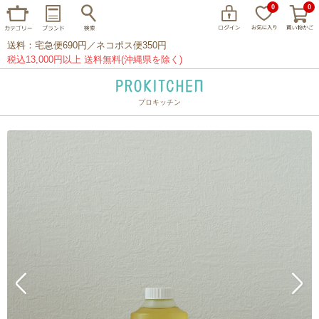
0
0
送料：宅急便690円／ネコポス便350円
税込13,000円以上 送料無料(沖縄県を除く)
プロキッチン
イッタラ
アラビア
クチポール
家事問屋
ウェック
フライパン
プレート
グラス
カトラリー
プロキッチンオリジナル
山田工業所
山一
マリメッコ
つきじ常陸屋
柳宗理
閉じる