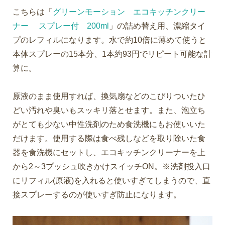
こちらは「
グリーンモーション エコキッチンクリー
ナー スプレー付 200ml
」の詰め替え用、濃縮タイ
プのレフィルになります。水で約10倍に薄めて使うと
本体スプレーの15本分、1本約93円でリピート可能な計
算に。
原液のまま使用すれば、換気扇などのこびりついたひ
どい汚れや臭いもスッキリ落とせます。また、泡立ち
がとても少ない中性洗剤のため食洗機にもお使いいた
だけます。使用する際は食べ残しなどを取り除いた食
器を食洗機にセットし、エコキッチンクリーナーを上
から2～3プッシュ吹きかけスイッチON。※洗剤投入口
にリフィル(原液)を入れると使いすぎてしまうので、直
接スプレーするのが使いすぎ防止になります。