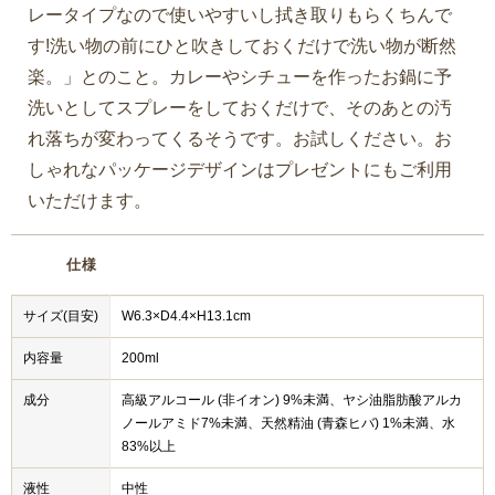
レータイプなので使いやすいし拭き取りもらくちんで
す!洗い物の前にひと吹きしておくだけで洗い物が断然
楽。」とのこと。カレーやシチューを作ったお鍋に予
洗いとしてスプレーをしておくだけで、そのあとの汚
れ落ちが変わってくるそうです。お試しください。お
しゃれなパッケージデザインはプレゼントにもご利用
いただけます。
仕様
サイズ(目安)
W6.3×D4.4×H13.1cm
内容量
200ml
成分
高級アルコール (非イオン) 9%未満、ヤシ油脂肪酸アルカ
ノールアミド7%未満、天然精油 (青森ヒバ) 1%未満、水
83%以上
液性
中性