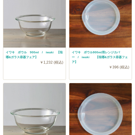
イワキ ボウル 900ml / iwaki 【琺
イワキ ボウル900ml用レンジカバ
瑯&ガラス容器フェア】
ー / iwaki 【琺瑯&ガラス容器フェ
￥1,232 (税込)
ア】
￥396 (税込)