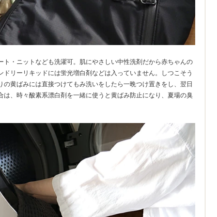
ート・ニットなども洗濯可。肌にやさしい中性洗剤だから赤ちゃんの
ンドリーリキッドには蛍光増白剤などは入っていません。しつこそう
りの黄ばみには直接つけてもみ洗いをしたら一晩つけ置きをし、翌日
合は、時々酸素系漂白剤を一緒に使うと黄ばみ防止になり、夏場の臭