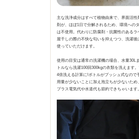
主な洗浄成分はすべて植物由来で、界面活性
剤が、ほぼ1日で分解されるため、環境への
は不使用。代わりに防腐剤・抗菌性のあるラ
屋干しの際の不快な匂いを抑えつつ、洗濯後
使っていただけます。
使用の目安は通常の洗濯機の場合、水量30Lまた
トルなら洗濯100回300kgの衣類を洗えま
4倍洗える計算に!ボトルがプッシュ式なの
用量が少ないことに加え泡立ちが少ないため
プラス電気代や水道代も節約できちゃいます