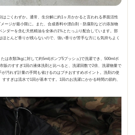
剤はごくわずか。通常、生分解に約1ヶ月かかると言われる界面活性
ダメージが最小限に。また、合成香料や漂白剤・防腐剤などの添加物
ベンダーを含む天然精油を全体の1%とたっぷり配合しています。部
はほとんど香りが残らないので、強い香りが苦手な方にも気持ちよく
は衣類3kgに対して約5ml(ポンプ5プッシュ)で洗濯でき、500mlボ
す。市販のすすぎ1回の液体洗剤と比べると、洗濯回数で2倍、洗濯物量で
で手が汚れず計量の手間も省けるのはプチおすすめポイント。洗剤の使
、すすぎは流水で1回が基本です。1回のお洗濯にかかる時間の節約、
。