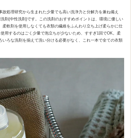
事故処理研究から生まれた少量でも高い洗浄力と分解力を兼ね備え
用洗剤(中性洗剤)です。この洗剤のおすすめポイントは、環境に優しい
、柔軟剤を使用しなくても衣類の繊維をふんわり立ち上げ柔らかに仕
に使用するのはごく少量で泡立ちが少ないため、すすぎ1回でOK。柔
ろいろな洗剤を揃えて洗い分ける必要がなく、これ一本で全ての衣類