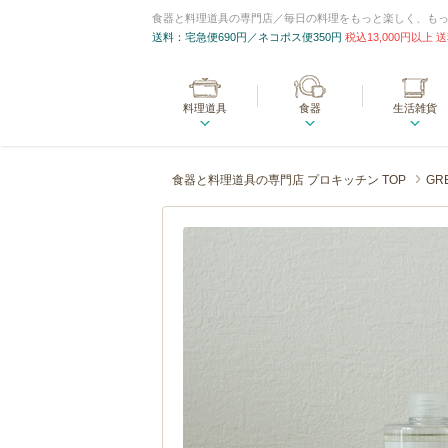
食器と料理道具の専門店／毎日の料理をもっと楽しく、も
送料：宅急便690円／ネコポス便350円
税込13,000円以上
料理道具
食器
生活雑貨
食器と料理道具の専門店 プロキッチン TOP
GR