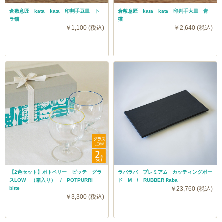
倉敷意匠 kata kata 印判手豆皿 ト
倉敷意匠 kata kata 印判手大皿 青
ラ猫
猫
￥1,100 (税込)
￥2,640 (税込)
【2色セット】ポトペリー ビッテ グラ
ラバラバ プレミアム カッティングボー
スLOW （箱入り） / POTPURRI
ド M / RUBBER Raba
bitte
￥23,760 (税込)
￥3,300 (税込)