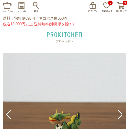
0
0
送料：宅急便690円／ネコポス便350円
税込13,000円以上 送料無料(沖縄県を除く)
プロキッチン
イッタラ
アラビア
クチポール
家事問屋
ウェック
フライパン
プレート
グラス
カトラリー
プロキッチンオリジナル
山田工業所
山一
マリメッコ
つきじ常陸屋
柳宗理
閉じる