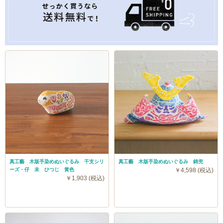
真工藝 木版手染めぬいぐるみ 干支シリ
真工藝 木版手染めぬいぐるみ 錦兜
ーズ・仔 未 ひつじ 黄色
￥4,598 (税込)
￥1,903 (税込)