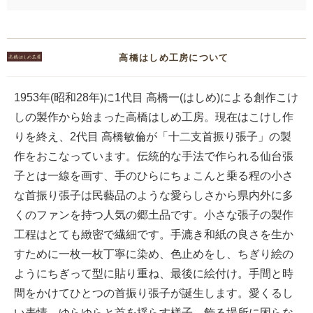
高橋はしめ工房について
1953年(昭和28年)に1代目 高橋一(はしめ)による創作こけ
しの製作から始まった高橋はしめ工房。現在はこけし作
りを終え、2代目 高橋敏倫が「十二支首振り張子」の製
作をおこなっています。伝統的な手法で作られる仙台張
子とは一線を画す、手のひらにちょこんと乗る程の小さ
な首振り張子は民藝品のような愛らしさから県内外に多
くのファンを持つ人気の郷土品です。小さな張子の製作
工程はとても緻密で繊細です。手漉き和紙の良さを生か
すために一枚一枚丁寧に染め、色止めをし、ちぎり絵の
ようにちぎって型に貼り重ね、最後に絵付け。手間と時
間をかけてひとつの首振り張子が誕生します。愛くるし
い表情、ゆらゆらと首を揺らす様子、飾る場所に困らな