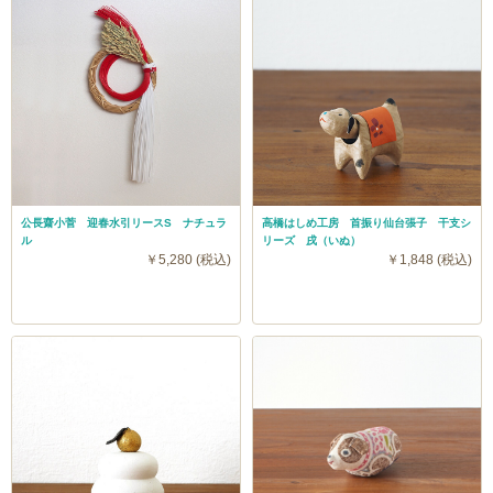
公長齋小菅 迎春水引リースS ナチュラ
高橋はしめ工房 首振り仙台張子 干支シ
ル
リーズ 戌（いぬ）
￥5,280 (税込)
￥1,848 (税込)