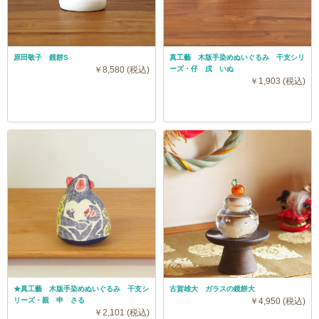
原田敬子 鏡餅S
真工藝 木版手染めぬいぐるみ 干支シリ
￥8,580 (税込)
ーズ・仔 戌 いぬ
￥1,903 (税込)
★真工藝 木版手染めぬいぐるみ 干支シ
古賀雄大 ガラスの鏡餅大
リーズ・親 申 さる
￥4,950 (税込)
￥2,101 (税込)