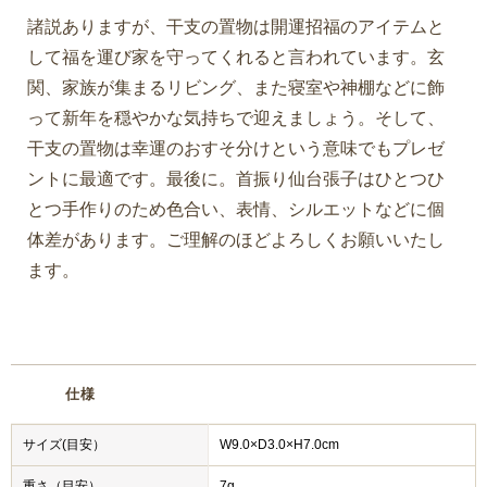
諸説ありますが、干支の置物は開運招福のアイテムと
して福を運び家を守ってくれると言われています。玄
関、家族が集まるリビング、また寝室や神棚などに飾
って新年を穏やかな気持ちで迎えましょう。そして、
干支の置物は幸運のおすそ分けという意味でもプレゼ
ントに最適です。最後に。首振り仙台張子はひとつひ
とつ手作りのため色合い、表情、シルエットなどに個
体差があります。ご理解のほどよろしくお願いいたし
ます。
仕様
サイズ(目安）
W9.0×D3.0×H7.0cm
重さ（目安）
7g