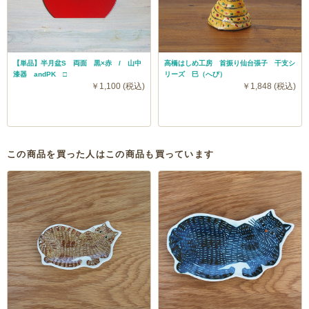
【単品】半月盆S 両面 黒×赤 / 山中
高橋はしめ工房 首振り仙台張子 干支シ
漆器 andPK □
リーズ 巳（へび）
￥1,100 (税込)
￥1,848 (税込)
この商品を買った人はこの商品も買っています