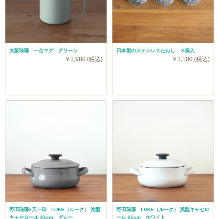
大阪琺瑯 一合マグ グリーン
日本製のステンレスたわし ３個入
￥1,980 (税込)
￥1,100 (税込)
野田琺瑯×天一印 LUKE（ルーク） 浅型
野田琺瑯 LUKE（ルーク） 浅型キャセロ
キャセロール 21cm グレー
ール 21cm ホワイト