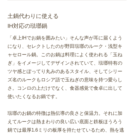
土鍋代わりに使える
IH対応の琺瑯鍋
「卓上IHでお鍋を囲みたい」そんな声が耳に届くよう
になり、セレクトしたのが野田琺瑯のルーク・浅型キ
ャセロール鍋。このお鍋は料理によく使われる「玉ね
ぎ」をイメージしてデザインされていて、琺瑯特有の
ツヤ感とぽってり丸みのあるスタイル、そしてシリー
ズ名のルークもロシア語で玉ねぎの意味を持つ愛らし
さ。コンロの上だけでなく、食器感覚で食卓に出して
使いたくなるお鍋です。
琺瑯のお鍋の特徴は熱伝導の良さと保温力。それに加
えてルークは熱まわりの良い広い底面と鉄板ほうろう
鍋では最厚1.6ミリの板厚を持たせているため、熱を逃