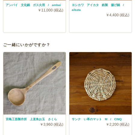
アンバイ 文化鍋 ガス火用 / ambai
ヨシカワ アイカタ 鉄製 揚げ鍋 /
￥11,000 (税込)
aikata
￥4,400 (税込)
ご一緒にいかがですか？
宮島工芸製作所 上直角お玉 さくら
サンク い草のマット M / CINQ
￥3,960 (税込)
￥2,200 (税込)