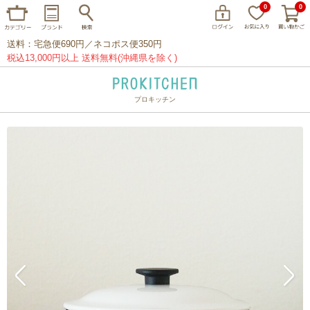
0
0
送料：宅急便690円／ネコポス便350円
税込13,000円以上 送料無料(沖縄県を除く)
プロキッチン
イッタラ
アラビア
クチポール
家事問屋
ウェック
フライパン
プレート
グラス
カトラリー
プロキッチンオリジナル
山田工業所
山一
マリメッコ
つきじ常陸屋
柳宗理
閉じる