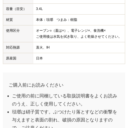
容量（目安）
3.4L
材質
本体：琺瑯 つまみ：樹脂
使用区分
オーブン○（蓋は×）、電子レンジ×、食洗機×
ご使用後は水気を拭き取り、よく乾燥させてください。
対応熱源
直火、IH
原産国
日本
ご購入前にお読みください
ご使用の前に同梱している取扱説明書をよくお読み
のうえ、正しく使用してください。
琺瑯は硝子質です。ぶつけたり落とすなどの衝撃を
与えますと表面の割れ、破損の原因となりますの
で、ご注意ください。