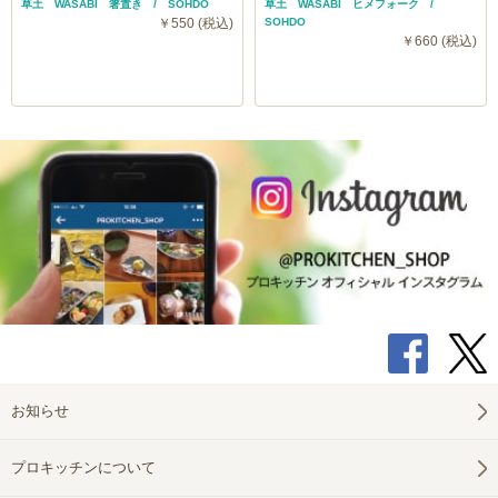
草土 WASABI 箸置き / SOHDO
草土 WASABI ヒメフォーク /
￥550 (税込)
SOHDO
￥660 (税込)
お知らせ
プロキッチンについて