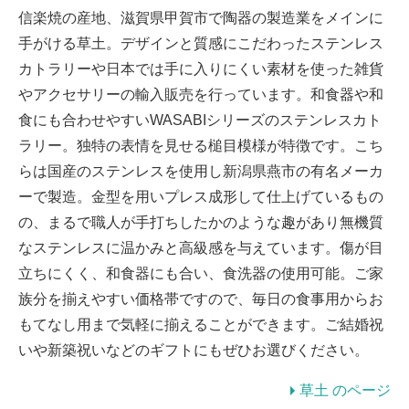
信楽焼の産地、滋賀県甲賀市で陶器の製造業をメインに
手がける草土。デザインと質感にこだわったステンレス
カトラリーや日本では手に入りにくい素材を使った雑貨
やアクセサリーの輸入販売を行っています。和食器や和
食にも合わせやすいWASABIシリーズのステンレスカト
ラリー。独特の表情を見せる槌目模様が特徴です。こち
らは国産のステンレスを使用し新潟県燕市の有名メーカ
ーで製造。金型を用いプレス成形して仕上げているもの
の、まるで職人が手打ちしたかのような趣があり無機質
なステンレスに温かみと高級感を与えています。傷が目
立ちにくく、和食器にも合い、食洗器の使用可能。ご家
族分を揃えやすい価格帯ですので、毎日の食事用からお
もてなし用まで気軽に揃えることができます。ご結婚祝
いや新築祝いなどのギフトにもぜひお選びください。
草土 のページ