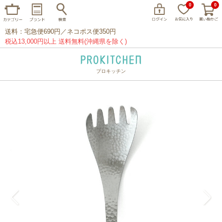
0
0
送料：宅急便690円／ネコポス便350円
税込13,000円以上 送料無料(沖縄県を除く)
プロキッチン
イッタラ
アラビア
クチポール
家事問屋
ウェック
フライパン
プレート
グラス
カトラリー
プロキッチンオリジナル
山田工業所
山一
マリメッコ
つきじ常陸屋
柳宗理
閉じる