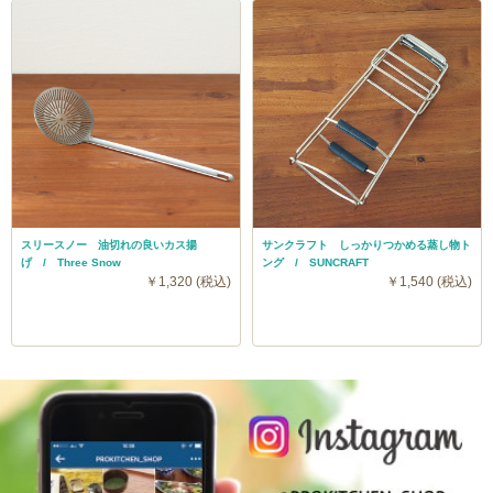
スリースノー 油切れの良いカス揚
サンクラフト しっかりつかめる蒸し物ト
げ / Three Snow
ング / SUNCRAFT
￥1,320 (税込)
￥1,540 (税込)