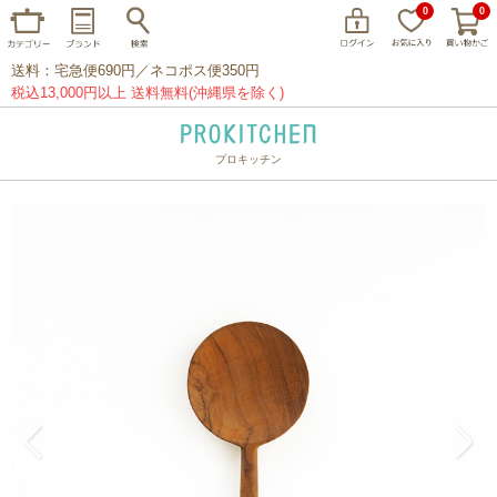
0
0
送料：宅急便690円／ネコポス便350円
税込13,000円以上 送料無料(沖縄県を除く)
プロキッチン
イッタラ
アラビア
クチポール
家事問屋
ウェック
フライパン
プレート
グラス
カトラリー
プロキッチンオリジナル
山田工業所
山一
マリメッコ
つきじ常陸屋
柳宗理
閉じる