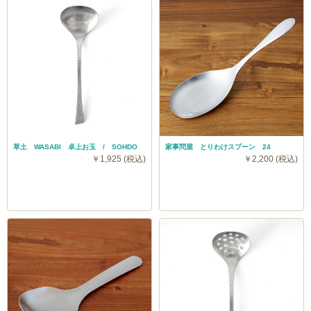
草土 WASABI 卓上お玉 / SOHDO
家事問屋 とりわけスプーン 24
￥1,925 (税込)
￥2,200 (税込)