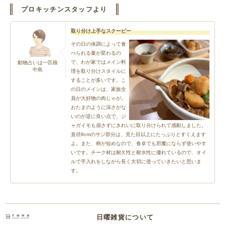
プロキッチンスタッフより
取り分け上手なスクーピー
その日の体調によって食
べられる量が変わるの
で、わが家ではメイン料
動物占いは一匹狼
中島
理を取り分けスタイルに
することが多いです。こ
の日のメインは、家族全
員が大好物の肉じゃが。
おたまのように深さがな
いのが逆に良い点で、ジ
ャガイモも崩さずにきれいに取り分けられて感動しました。
直径8cmのサジ部分は、見た目以上にたっぷりとすくえます
よ。また、柄が短めなので、食卓でも邪魔にならず使いやす
いです。チーク材は耐久性と耐水性に優れているので、オイ
ルで手入れをしながら長く大切に使っていきたいと思いま
す。
日曜雑貨について