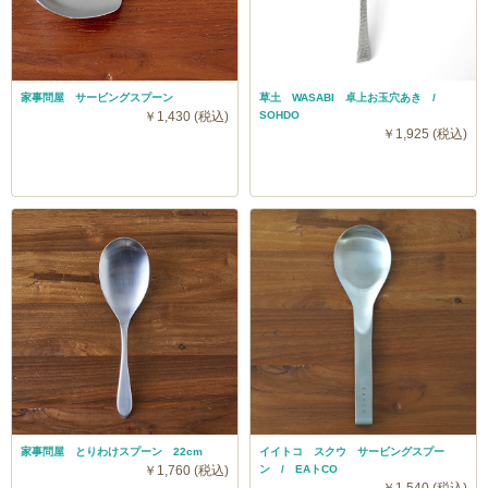
家事問屋 サービングスプーン
草土 WASABI 卓上お玉穴あき /
￥1,430 (税込)
SOHDO
￥1,925 (税込)
家事問屋 とりわけスプーン 22cm
イイトコ スクウ サービングスプー
￥1,760 (税込)
ン / EAトCO