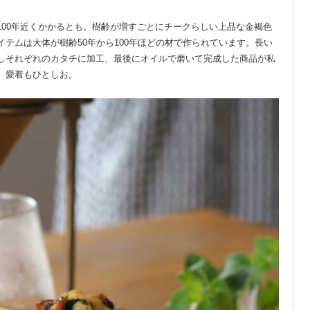
100年近くかかるとも。樹齢が増すごとにチークらしい上品な金褐色
テムは大体が樹齢50年から100年ほどの材で作られています。長い
しそれぞれのカタチに加工、最後にオイルで磨いて完成した商品が私
、愛着もひとしお。