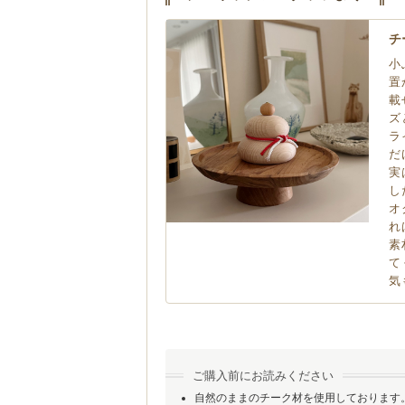
チ
小
置
載
ズ
ラ
だ
実
し
オ
れ
素
て
気
ご購入前にお読みください
自然のままのチーク材を使用しております