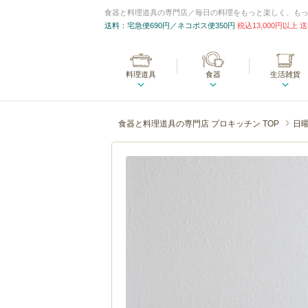
食器と料理道具の専門店／毎日の料理をもっと楽しく、も
送料：宅急便690円／ネコポス便350円
税込13,000円以上
料理道具
食器
生活雑貨
食器と料理道具の専門店 プロキッチン TOP
日