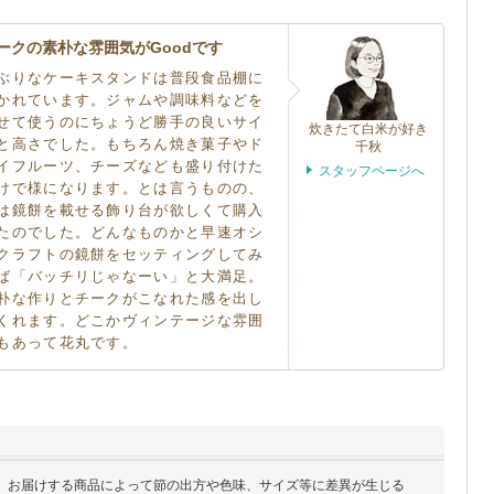
ークの素朴な雰囲気がGoodです
ぶりなケーキスタンドは普段食品棚に
かれています。ジャムや調味料などを
せて使うのにちょうど勝手の良いサイ
炊きたて白米が好き
と高さでした。もちろん焼き菓子やド
千秋
イフルーツ、チーズなども盛り付けた
スタッフページへ
けで様になります。とは言うものの、
は鏡餅を載せる飾り台が欲しくて購入
たのでした。どんなものかと早速オシ
クラフトの鏡餅をセッティングしてみ
ば「バッチリじゃなーい」と大満足。
朴な作りとチークがこなれた感を出し
くれます。どこかヴィンテージな雰囲
もあって花丸です。
。お届けする商品によって節の出方や色味、サイズ等に差異が生じる