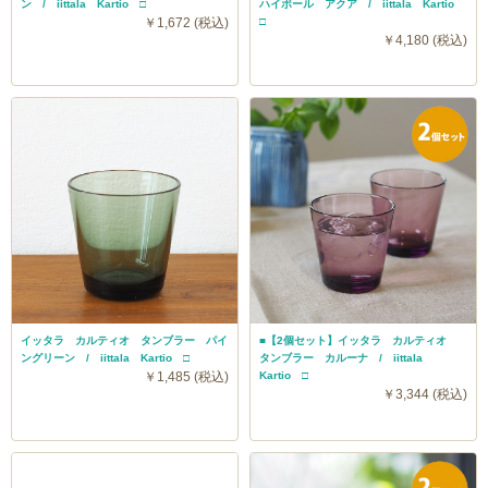
ン / iittala Kartio □
ハイボール アクア / iittala Kartio
￥1,672 (税込)
□
￥4,180 (税込)
イッタラ カルティオ タンブラー パイ
■【2個セット】イッタラ カルティオ
ングリーン / iittala Kartio □
タンブラー カルーナ / iittala
￥1,485 (税込)
Kartio □
￥3,344 (税込)