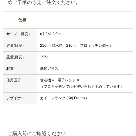
めご了承のうえご注文ください。
仕様
サイズ（目安）
φ7.9×H8.0cm
容量(目安）
210ml(満水時 210ml プロキッチン調べ）
重量(目安）
195g
材質
無鉛ガラス
使用区分
食洗機 ○、電子レンジ ×
（プロキッチンでは手洗いをおすすめしています）
デザイナー
カイ・フランク (Kaj Franck）
ご購入前にご確認ください