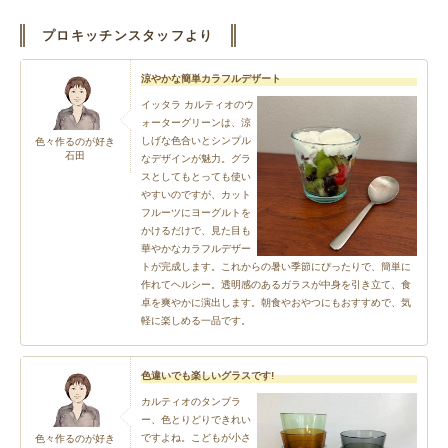
プロキッチンスタッフより
涼やかな簡単カラフルデザート
イッタラ カルティオのウ
ォーターグリーンは、涼
しげな色合いとシンプル
色々作るのが好き
石田
なデザインが魅力。グラ
スとしてもとっても使い
やすいのですが、カット
フルーツにヨーグルトを
かけるだけで、見た目も
華やかなカラフルデザー
トが完成します。これからの暑い季節にぴったりで、簡単に
作れてヘルシー。透明感のあるガラスが中身を引き立て、食
卓を爽やかに演出します。朝食やおやつにもおすすめで、気
軽に楽しめる一品です。
色違いでも楽しいグラスです!
カルティオのタンブラ
ー、色とりどりできれい
ですよね。こどもが小さ
色々作るのが好き