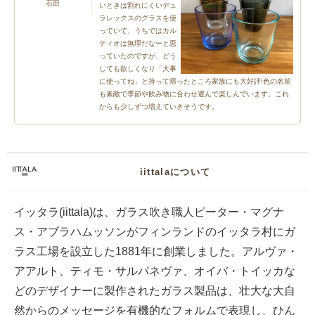
石田
いときは割れにくいデュ
ラレックスのグラスを使
っていて、うちではカル
ティオは無理だなーと思
っていたのですが、どう
しても欲しくなり「大事
に使ってね」と持って帰ったところ家族にも大好評!色の名前
も素敵で季節や飲み物に合わせ選んで楽しんでいます。これ
からも少しずつ増えていきそうです。
iittalaについて
イッタラ(iittala)は、ガラス吹き職人ピーター・マグナ
ス・アブラハムッソンがフィンランドのイッタラ村にガ
ラス工場を設立した1881年に創業しました。アルヴァ・
アアルト、ティモ・サルパネヴァ、オイバ・トイッカな
どのデザイナーに製作されたガラス製品は、壮大な大自
然からのメッセージを有機的なフォルムで表現し、ひん