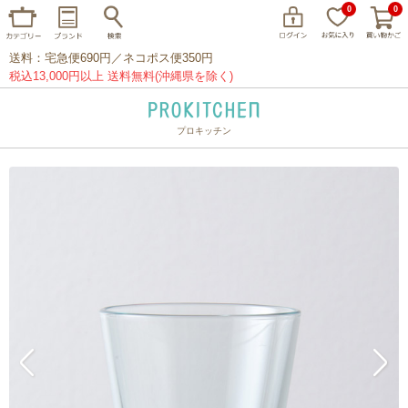
0
0
送料：宅急便690円／ネコポス便350円
税込13,000円以上 送料無料(沖縄県を除く)
プロキッチン
イッタラ
アラビア
クチポール
家事問屋
ウェック
フライパン
プレート
グラス
カトラリー
プロキッチンオリジナル
山田工業所
山一
マリメッコ
つきじ常陸屋
柳宗理
閉じる