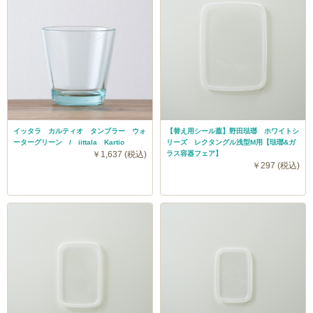
イッタラ カルティオ タンブラー ウォ
【替え用シール蓋】野田琺瑯 ホワイトシ
ーターグリーン / iittala Kartio
リーズ レクタングル浅型M用【琺瑯&ガ
￥1,637 (税込)
ラス容器フェア】
￥297 (税込)