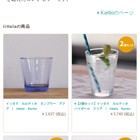
Kartioのページ
iittalaの商品
イッタラ カルティオ タンブラー アク
■【2個セット】イッタラ カルティオ
ア / iittala Kartio
ハイボール クリア / iittala Kartio
￥1,637 (税込)
￥3,740 (税込)