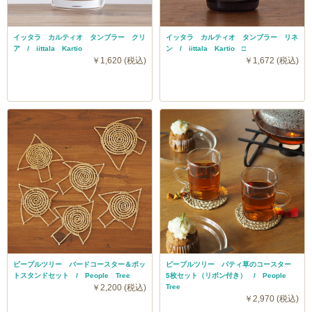
イッタラ カルティオ タンブラー クリ
イッタラ カルティオ タンブラー リネ
ア / iittala Kartio
ン / iittala Kartio □
￥1,620 (税込)
￥1,672 (税込)
ピープルツリー バードコースター＆ポッ
ピープルツリー パティ草のコースター
トスタンドセット / People Tree
5枚セット（リボン付き） / People
￥2,200 (税込)
Tree
￥2,970 (税込)