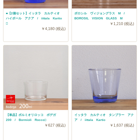
■【2個セット】イッタラ カルティオ
ボロシル ヴィジョングラス M /
ハイボール アクア / iittala Kartio
BOROSIL VISION GLASS M
□
￥1,210 (税込)
￥4,180 (税込)
【単品】ボルミオリロッコ ボデガ
イッタラ カルティオ タンブラー アク
200 / Bormioli Rocco□
ア / iittala Kartio
￥627 (税込)
￥1,637 (税込)