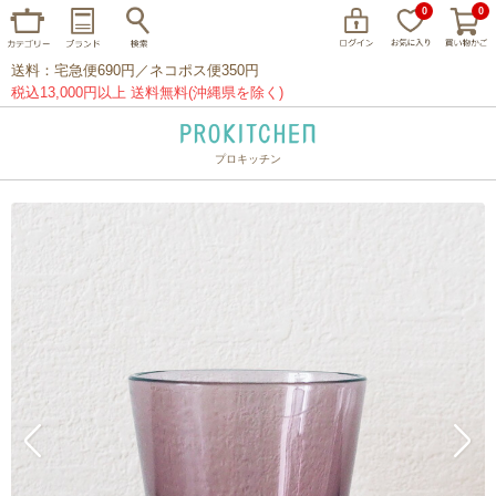
0
0
送料：宅急便690円／ネコポス便350円
税込13,000円以上 送料無料(沖縄県を除く)
プロキッチン
イッタラ
アラビア
クチポール
家事問屋
ウェック
フライパン
プレート
グラス
カトラリー
プロキッチンオリジナル
山田工業所
山一
マリメッコ
つきじ常陸屋
柳宗理
閉じる