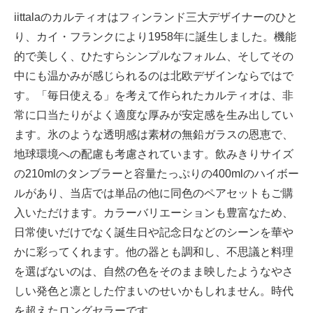
iittalaのカルティオはフィンランド三大デザイナーのひと
り、カイ・フランクにより1958年に誕生しました。機能
的で美しく、ひたすらシンプルなフォルム、そしてその
中にも温かみが感じられるのは北欧デザインならではで
す。「毎日使える」を考えて作られたカルティオは、非
常に口当たりがよく適度な厚みが安定感を生み出してい
ます。氷のような透明感は素材の無鉛ガラスの恩恵で、
地球環境への配慮も考慮されています。飲みきりサイズ
の210mlのタンブラーと容量たっぷりの400mlのハイボー
ルがあり、当店では単品の他に同色のペアセットもご購
入いただけます。カラーバリエーションも豊富なため、
日常使いだけでなく誕生日や記念日などのシーンを華や
かに彩ってくれます。他の器とも調和し、不思議と料理
を選ばないのは、自然の色をそのまま映したようなやさ
しい発色と凛とした佇まいのせいかもしれません。時代
を超えたロングセラーです。