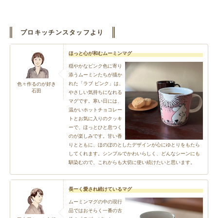
プロキッチンスタッフより
ほっと心が和むムーミンマグ
穏やかなピンク色に寄り
添うムーミンたちが描か
れた「ラブ ピンク」は、
色々作るのが好き
石田
やさしい気持ちになれる
マグです。寒い日には、
温かいホットチョコレー
トとお気に入りのクッキ
ーで、ほっとひと息つく
のが楽しみです。甘い香
りとともに、ほのぼのとしたデザインが心にゆとりをもたら
してくれます。シンプルでかわいらしく、どんなシーンにも
馴染むので、これからも大切に使い続けたいと思います。
長ーく愛され続けているマグ
ムーミンマグの中の現行
品ではおそらく一番の古