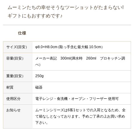
ムーミンたちの幸せそうなツーショットがたまらない!
ギフトにもおすすめです♪
仕様
サイズ(目安）
φ8.0×H8.0cm (取っ手含む最大幅 10.5cm）
容量(目安）
メーカー表記 300ml(満水時 260ml プロキッチン調
べ）
重量(目安）
250g
材質
磁器
使用区分
電子レンジ・食洗機・オーブン・フリーザー 使用可
お知らせ
ムーミンシリーズは6客1セットでの入荷となるため、全
て箱なしとなっております。予めご了承の上お買い求め
下さい。