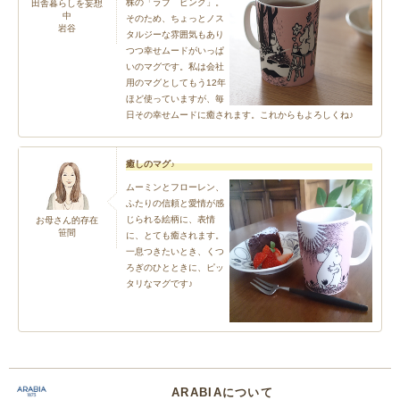
株の「ラブ ピンク」。
田舎暮らしを妄想
中
そのため、ちょっとノス
岩谷
タルジーな雰囲気もあり
つつ幸せムードがいっぱ
いのマグです。私は会社
用のマグとしてもう12年
ほど使っていますが、毎
日その幸せムードに癒されます。これからもよろしくね♪
癒しのマグ♪
ムーミンとフローレン、
ふたりの信頼と愛情が感
じられる絵柄に、表情
お母さん的存在
笹間
に、とても癒されます。
一息つきたいとき、くつ
ろぎのひとときに、ピッ
タリなマグです♪
ARABIAについて