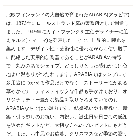
北欧フィンランドの大自然で育まれたARABIA(アラビア)
は、1873年にロールストランド窯の製陶所として創業し
ました。1945年にカイ・フランクを主任デザイナーに迎
えキルタ(ティーマ)を発表したことで、世界的に脚光を
集めます。デザイン性・芸術性に優れながらも使い勝手
に配慮した実用的な陶器であることがARABIAの特徴
で、丸みのあるシェイプ、どっしりとした感触からは心
地よい温もりがつたわります。ARABIAではシンプルで
多用途につかえる作品だけでなく、ストーリー性がある
華やかでアーティスティックな作品も手がけており、オ
リジナリティー豊かな製品を取りそろえているのも
ARABIAならではの魅力です。 結婚祝いや出産祝い、新
築・引っ越しのお祝い、内祝い、誕生日や日ごろの感謝
を込めたギフトなど、大切な方へのプレゼントにもどう
ぞ。また、お中元やお歳暮、クリスマスなど季節の贈り