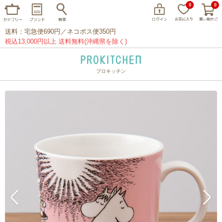
0
0
送料：宅急便690円／ネコポス便350円
税込13,000円以上 送料無料(沖縄県を除く)
プロキッチン
イッタラ
アラビア
クチポール
家事問屋
ウェック
フライパン
プレート
グラス
カトラリー
プロキッチンオリジナル
山田工業所
山一
マリメッコ
つきじ常陸屋
柳宗理
閉じる